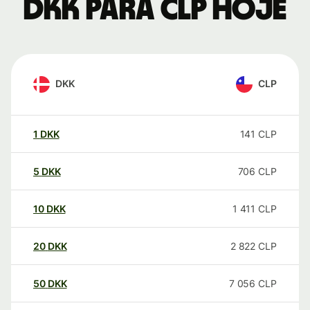
DKK para CLP hoje
DKK
CLP
1
DKK
141
CLP
5
DKK
706
CLP
10
DKK
1 411
CLP
20
DKK
2 822
CLP
50
DKK
7 056
CLP