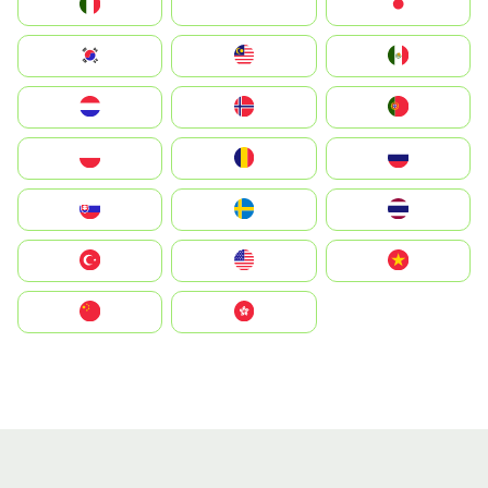
Italia
JA
Japan
South Korea
Malay
Mexico
Nederland
Norge
Portugal
Polska
România
Россия
Slovensko
Ruoŧŧa
ไทย
Türkiye
United States
Vietnam
中国
中國香港特別行政區