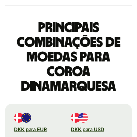
Principais
combinações de
moedas para
Coroa
dinamarquesa
DKK para EUR
DKK para USD