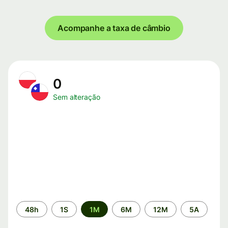
Acompanhe a taxa de câmbio
0
Sem alteração
Período
48h
1S
1M
6M
12M
5A
de
tempo