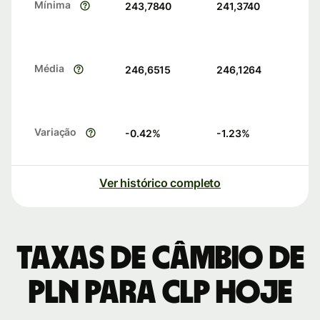
Mínima
243,7840
241,3740
Média
246,6515
246,1264
Variação
-0.42
%
-1.23
%
Ver histórico completo
Taxas de câmbio de
PLN para CLP hoje