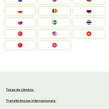
Polska
România
Россия
Slovensko
Ruoŧŧa
ไทย
Türkiye
United States
Vietnam
中国
中國香港特別行政區
Taxas de câmbio:
Transferências internacionais: