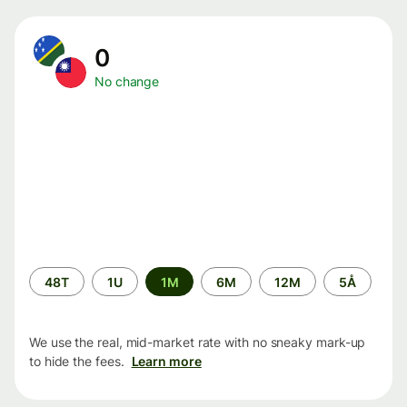
0
No change
Time
48T
1U
1M
6M
12M
5Å
period
We use the real, mid-market rate with no sneaky mark-up
to hide the fees.
Learn more