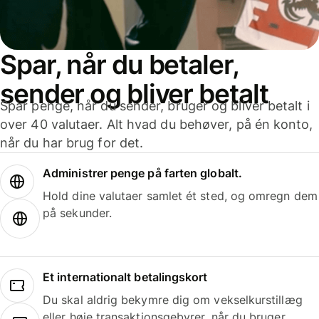
Spar, når du betaler,
sender og bliver betalt
Spar penge, når du sender, bruger og bliver betalt i
over 40 valutaer. Alt hvad du behøver, på én konto,
når du har brug for det.
Administrer penge på farten globalt.
Hold dine valutaer samlet ét sted, og omregn dem
på sekunder.
Et internationalt betalingskort
Du skal aldrig bekymre dig om vekselkurstillæg
eller høje transaktionsgebyrer, når du bruger