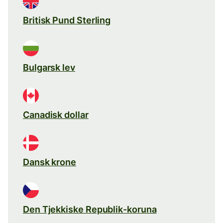
Britisk Pund Sterling
Bulgarsk lev
Canadisk dollar
Dansk krone
Den Tjekkiske Republik-koruna