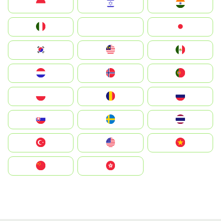
Indonesia
Israel
India
Italia
JA
Japan
South Korea
Malay
Mexico
Nederland
Norge
Portugal
Polska
România
Россия
Slovensko
Ruoŧŧa
ไทย
Türkiye
United States
Vietnam
中国
中國香港特別行政區