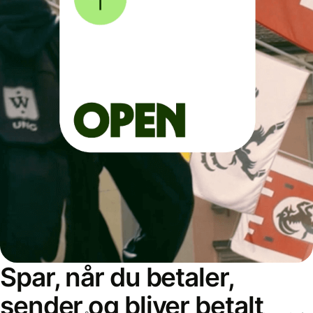
Spar, når du betaler,
sender og bliver betalt