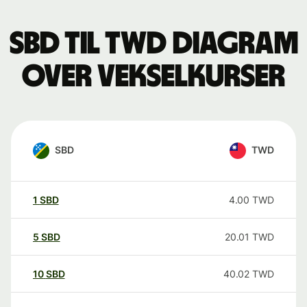
SBD til TWD Diagram
over vekselkurser
SBD
TWD
1
SBD
4.00
TWD
5
SBD
20.01
TWD
10
SBD
40.02
TWD