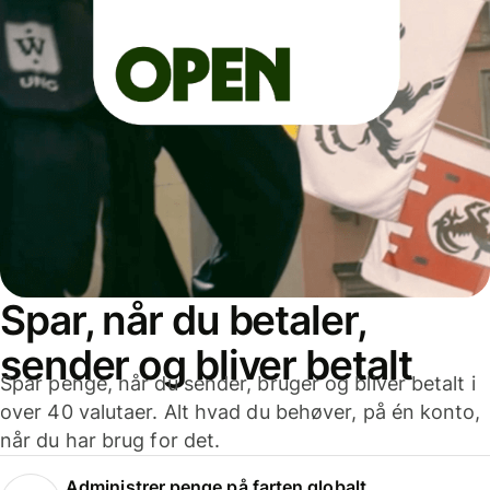
Spar, når du betaler,
sender og bliver betalt
Spar penge, når du sender, bruger og bliver betalt i
over 40 valutaer. Alt hvad du behøver, på én konto,
når du har brug for det.
Administrer penge på farten globalt.