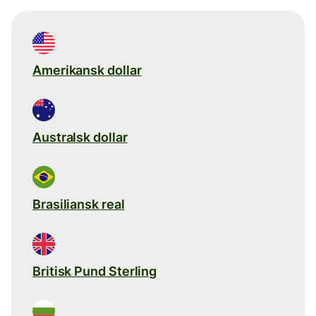
Amerikansk dollar
Australsk dollar
Brasiliansk real
Britisk Pund Sterling