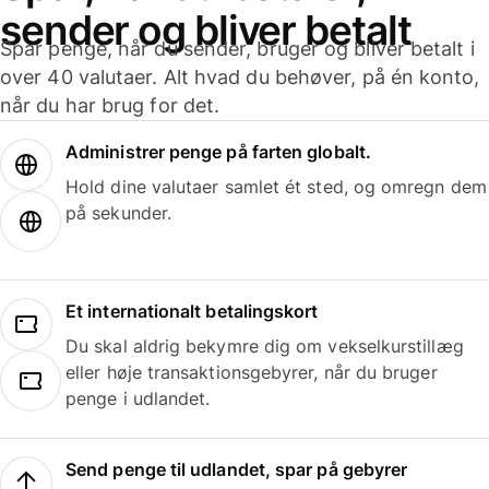
sender og bliver betalt
Spar penge, når du sender, bruger og bliver betalt i
over 40 valutaer. Alt hvad du behøver, på én konto,
når du har brug for det.
Administrer penge på farten globalt.
Hold dine valutaer samlet ét sted, og omregn dem
på sekunder.
Et internationalt betalingskort
Du skal aldrig bekymre dig om vekselkurstillæg
eller høje transaktionsgebyrer, når du bruger
penge i udlandet.
Send penge til udlandet, spar på gebyrer