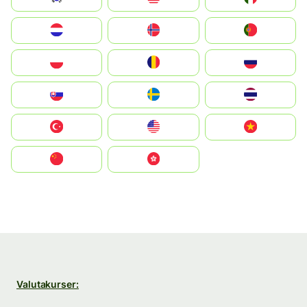
Nederland
Norge
Portugal
Polska
România
Россия
Slovensko
Ruoŧŧa
ไทย
Türkiye
United States
Vietnam
中国
中國香港特別行政區
Valutakurser: