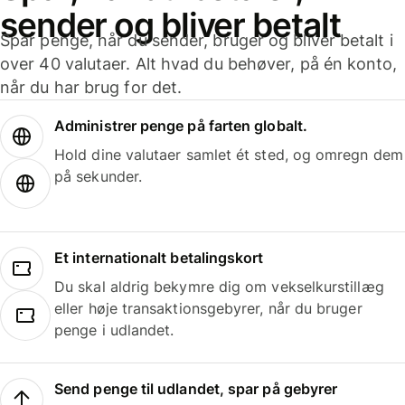
sender og bliver betalt
Spar penge, når du sender, bruger og bliver betalt i
over 40 valutaer. Alt hvad du behøver, på én konto,
når du har brug for det.
Administrer penge på farten globalt.
Hold dine valutaer samlet ét sted, og omregn dem
på sekunder.
Et internationalt betalingskort
Du skal aldrig bekymre dig om vekselkurstillæg
eller høje transaktionsgebyrer, når du bruger
penge i udlandet.
Send penge til udlandet, spar på gebyrer