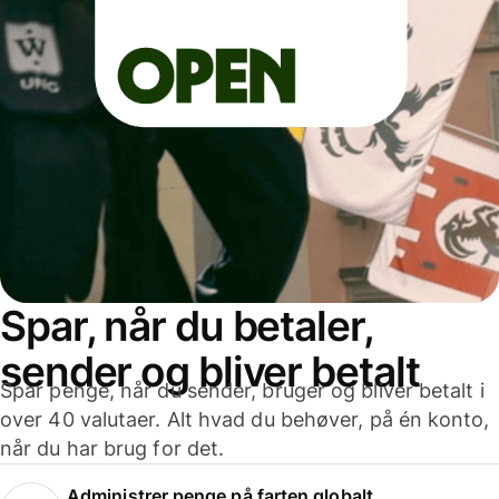
Spar, når du betaler,
sender og bliver betalt
Spar penge, når du sender, bruger og bliver betalt i
over 40 valutaer. Alt hvad du behøver, på én konto,
når du har brug for det.
Administrer penge på farten globalt.