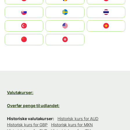
Slovensko
Ruoŧŧa
ไทย
Türkiye
United States
Vietnam
中国
中國香港特別行政區
Valutakurser:
Overfør penge til udlandet:
Historiske valutakurser:
Historisk kurs for AUD
Historisk kurs for GBP
Historisk kurs for MXN