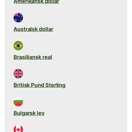
Amerikansk dollar
Australsk dollar
Brasiliansk real
Britisk Pund Sterling
Bulgarsk lev