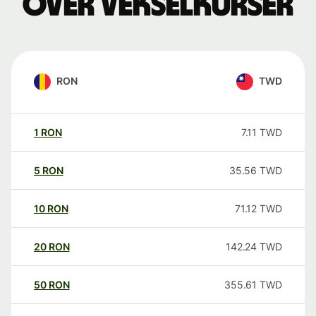
over vekselkurser
RON
TWD
1
RON
7.11
TWD
5
RON
35.56
TWD
10
RON
71.12
TWD
20
RON
142.24
TWD
50
RON
355.61
TWD