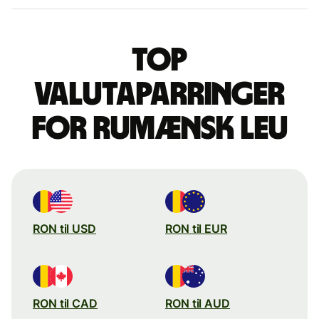
Top
valutaparringer
for rumænsk leu
RON til USD
RON til EUR
RON til CAD
RON til AUD