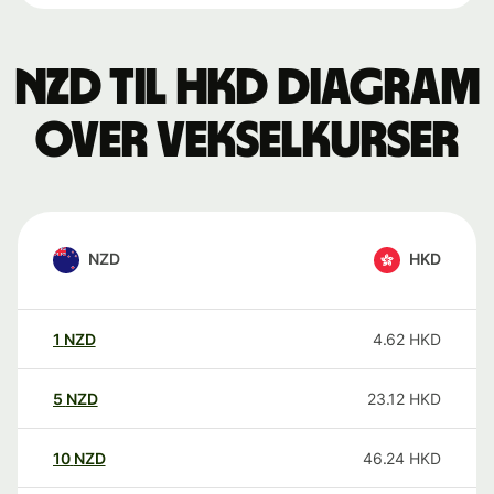
NZD til HKD Diagram
over vekselkurser
NZD
HKD
1
NZD
4.62
HKD
5
NZD
23.12
HKD
10
NZD
46.24
HKD