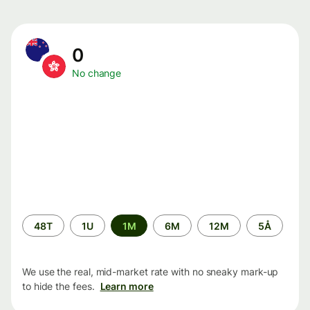
0
No change
Time
48T
1U
1M
6M
12M
5Å
period
We use the real, mid-market rate with no sneaky mark-up
to hide the fees.
Learn more