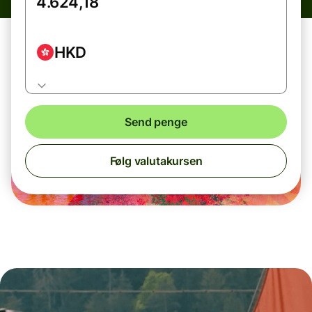
HKD
Send penge
Følg valutakursen