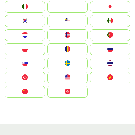
Italia
JA
Japan
South Korea
Malay
Mexico
Nederland
Norge
Portugal
Polska
România
Россия
Slovensko
Ruoŧŧa
ไทย
Türkiye
United States
Vietnam
中国
中國香港特別行政區