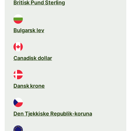
Britisk Pund Sterling
Bulgarsk lev
Canadisk dollar
Dansk krone
Den Tjekkiske Republik-koruna