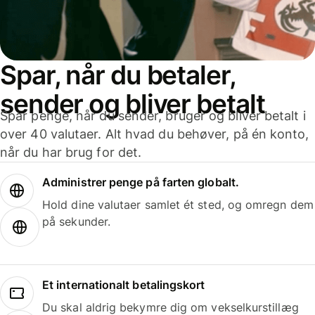
Spar, når du betaler,
sender og bliver betalt
Spar penge, når du sender, bruger og bliver betalt i
over 40 valutaer. Alt hvad du behøver, på én konto,
når du har brug for det.
Administrer penge på farten globalt.
Hold dine valutaer samlet ét sted, og omregn dem
på sekunder.
Et internationalt betalingskort
Du skal aldrig bekymre dig om vekselkurstillæg