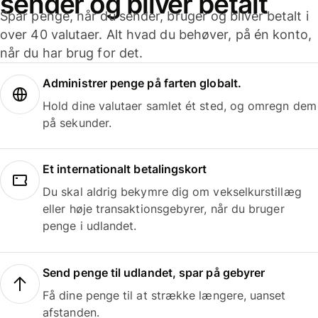
sender og bliver betalt
Spar penge, når du sender, bruger og bliver betalt i
over 40 valutaer. Alt hvad du behøver, på én konto,
når du har brug for det.
Administrer penge på farten globalt.
Hold dine valutaer samlet ét sted, og omregn dem
på sekunder.
Et internationalt betalingskort
Du skal aldrig bekymre dig om vekselkurstillæg
eller høje transaktionsgebyrer, når du bruger
penge i udlandet.
Send penge til udlandet, spar på gebyrer
Få dine penge til at strække længere, uanset
afstanden.