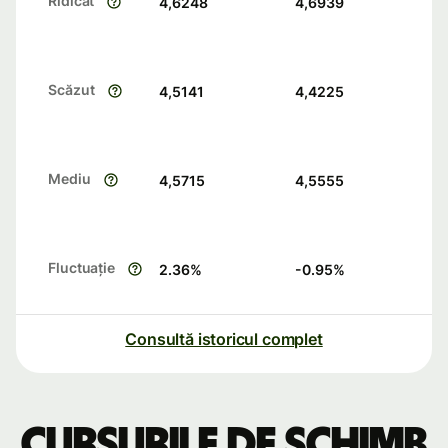
Ridicat
4,6248
4,6939
Scăzut
4,5141
4,4225
Mediu
4,5715
4,5555
Fluctuație
2.36
%
-0.95
%
Consultă istoricul complet
Cursurile de schimb