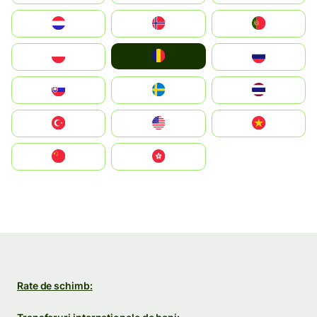
Nederland
Norge
Portugal
România
Polska
Россия
Slovensko
Ruoŧŧa
ไทย
Türkiye
United States
Vietnam
中国
中國香港特別行政區
Rate de schimb: