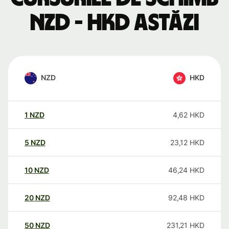
NZD - HKD astăzi
NZD
HKD
1
NZD
4,62
HKD
5
NZD
23,12
HKD
10
NZD
46,24
HKD
20
NZD
92,48
HKD
50
NZD
231,21
HKD