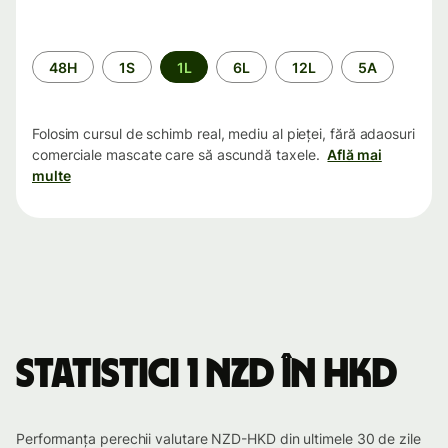
Perioada
48H
1S
1L
6L
12L
5A
Folosim cursul de schimb real, mediu al pieței, fără adaosuri
comerciale mascate care să ascundă taxele.
Află mai
multe
Statistici 1 NZD în HKD
Performanța perechii valutare NZD-HKD din ultimele 30 de zile