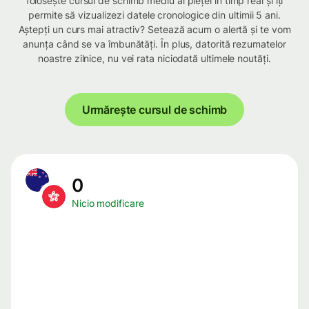
folosește cursul de schimb mediu al pieței în timp real și îți
permite să vizualizezi datele cronologice din ultimii 5 ani.
Aștepți un curs mai atractiv? Setează acum o alertă și te vom
anunța când se va îmbunătăți. În plus, datorită rezumatelor
noastre zilnice, nu vei rata niciodată ultimele noutăți.
Urmărește cursul de schimb
0
Nicio modificare