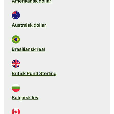
Amerikansk dollar
Australsk dollar
Brasiliansk real
Britisk Pund Sterling
Bulgarsk lev