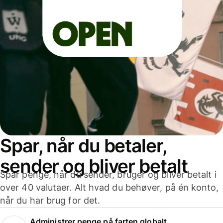
Spar, når du betaler,
sender og bliver betalt
Spar penge, når du sender, bruger og bliver betalt i
over 40 valutaer. Alt hvad du behøver, på én konto,
når du har brug for det.
Administrer penge på farten globalt.