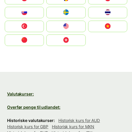
Slovensko
Ruoŧŧa
ไทย
Türkiye
United States
Vietnam
中国
中國香港特別行政區
Valutakurser:
Overfør penge til udlandet:
Historiske valutakurser:
Historisk kurs for AUD
Historisk kurs for GBP
Historisk kurs for MXN