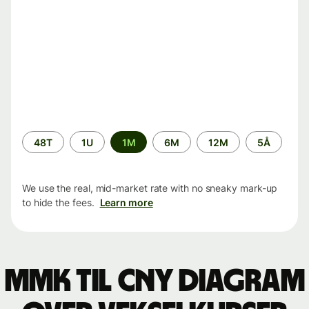
Time
48T
1U
1M
6M
12M
5Å
period
We use the real, mid-market rate with no sneaky mark-up
to hide the fees.
Learn more
MMK til CNY Diagram