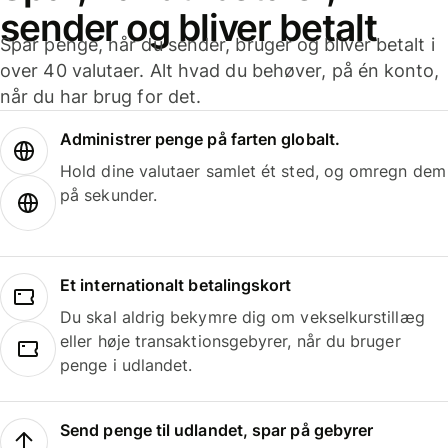
sender og bliver betalt
Spar penge, når du sender, bruger og bliver betalt i
over 40 valutaer. Alt hvad du behøver, på én konto,
når du har brug for det.
Administrer penge på farten globalt.
Hold dine valutaer samlet ét sted, og omregn dem
på sekunder.
Et internationalt betalingskort
Du skal aldrig bekymre dig om vekselkurstillæg
eller høje transaktionsgebyrer, når du bruger
penge i udlandet.
Send penge til udlandet, spar på gebyrer