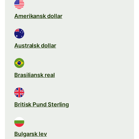
Amerikansk dollar
Australsk dollar
Brasiliansk real
Britisk Pund Sterling
Bulgarsk lev