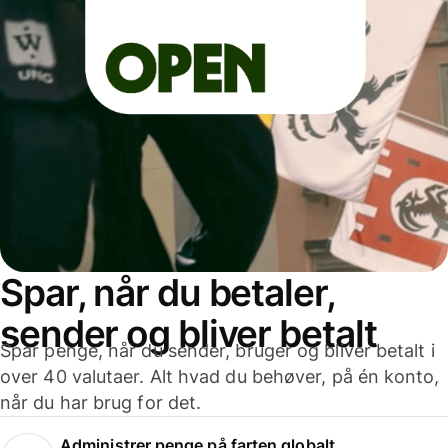
Spar, når du betaler,
sender og bliver betalt
Spar penge, når du sender, bruger og bliver betalt i
over 40 valutaer. Alt hvad du behøver, på én konto,
når du har brug for det.
Administrer penge på farten globalt.