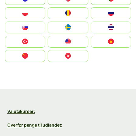
Polska
România
Россия
Slovensko
Ruoŧŧa
ไทย
Türkiye
United States
Vietnam
中国
中國香港特別行政區
Valutakurser:
Overfør penge til udlandet: