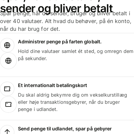
sender og bliver betalt
Spar penge, når du sender, bruger og bliver betalt i
over 40 valutaer. Alt hvad du behøver, på én konto,
når du har brug for det.
Administrer penge på farten globalt.
Hold dine valutaer samlet ét sted, og omregn dem
på sekunder.
Et internationalt betalingskort
Du skal aldrig bekymre dig om vekselkurstillæg
eller høje transaktionsgebyrer, når du bruger
penge i udlandet.
Send penge til udlandet, spar på gebyrer