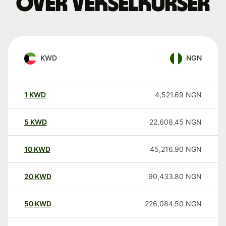
over vekselkurser
KWD
NGN
1
KWD
4,521.69
NGN
5
KWD
22,608.45
NGN
10
KWD
45,216.90
NGN
20
KWD
90,433.80
NGN
50
KWD
226,084.50
NGN