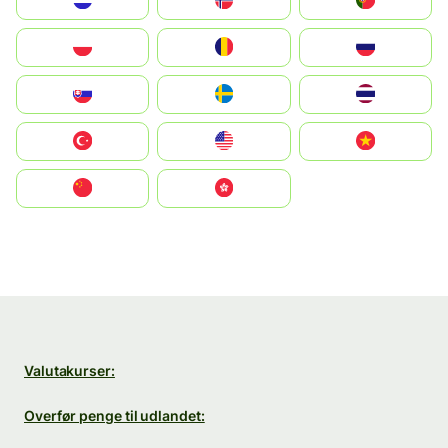
Nederland
Norge
Portugal
Polska
România
Россия
Slovensko
Ruoŧŧa
ไทย
Türkiye
United States
Vietnam
中国
中國香港特別行政區
Valutakurser:
Overfør penge til udlandet: