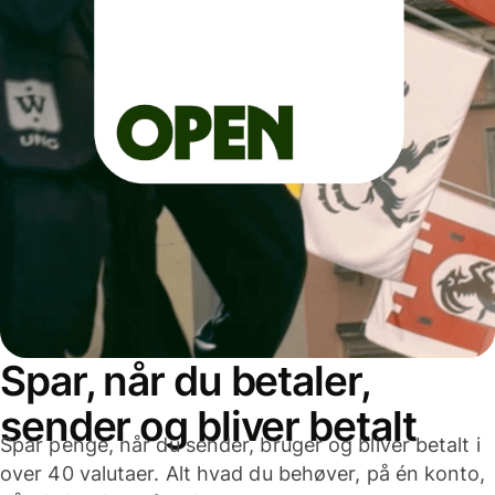
Spar, når du betaler,
sender og bliver betalt
Spar penge, når du sender, bruger og bliver betalt i
over 40 valutaer. Alt hvad du behøver, på én konto,