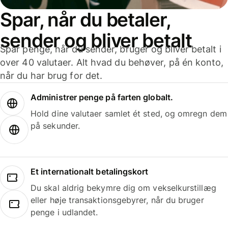
Spar, når du betaler,
sender og bliver betalt
Spar penge, når du sender, bruger og bliver betalt i
over 40 valutaer. Alt hvad du behøver, på én konto,
når du har brug for det.
Administrer penge på farten globalt.
Hold dine valutaer samlet ét sted, og omregn dem
på sekunder.
Et internationalt betalingskort
Du skal aldrig bekymre dig om vekselkurstillæg
eller høje transaktionsgebyrer, når du bruger
penge i udlandet.