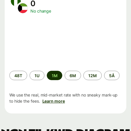
0
No change
Time
48T
1U
1M
6M
12M
5Å
period
We use the real, mid-market rate with no sneaky mark-up
to hide the fees.
Learn more