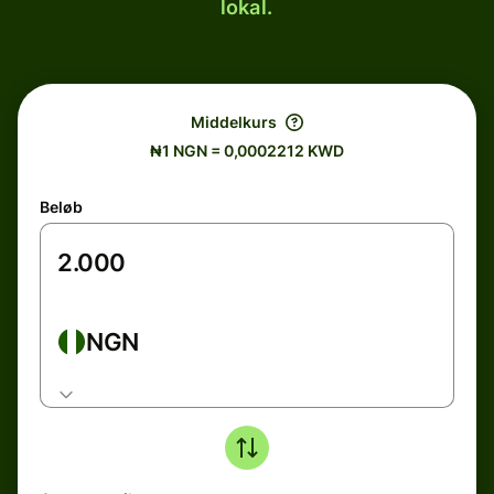
lokal.
Middelkurs
₦1 NGN = 0,0002212 KWD
Beløb
NGN