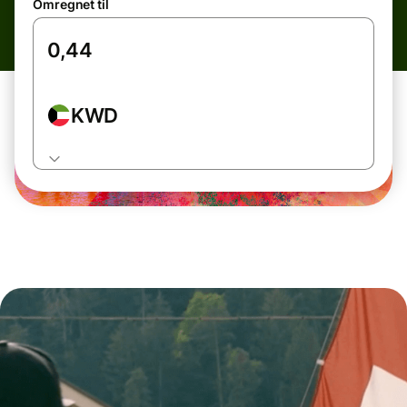
Omregnet til
KWD