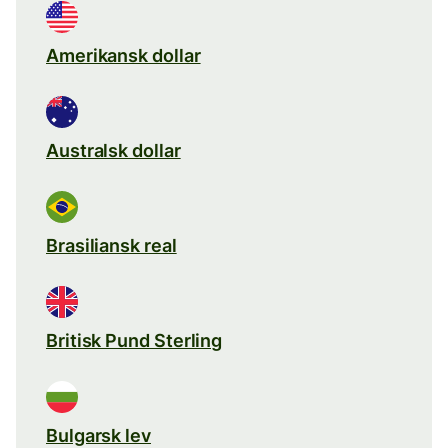
Amerikansk dollar
Australsk dollar
Brasiliansk real
Britisk Pund Sterling
Bulgarsk lev