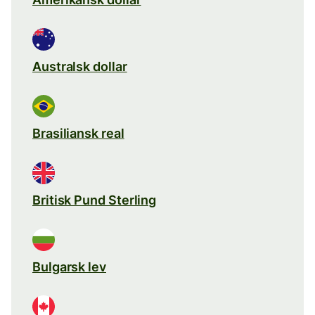
Australsk dollar
Brasiliansk real
Britisk Pund Sterling
Bulgarsk lev