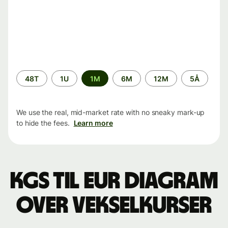
Time
48T
1U
1M
6M
12M
5Å
period
We use the real, mid-market rate with no sneaky mark-up
to hide the fees.
Learn more
KGS til EUR Diagram
over vekselkurser