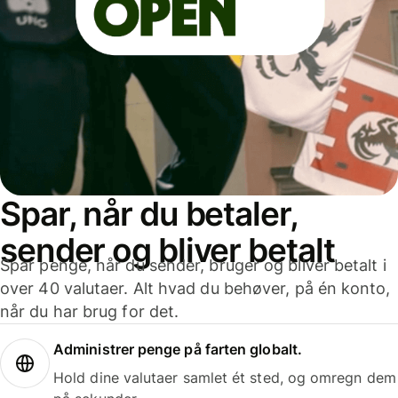
Spar, når du betaler,
sender og bliver betalt
Spar penge, når du sender, bruger og bliver betalt i
over 40 valutaer. Alt hvad du behøver, på én konto,
når du har brug for det.
Administrer penge på farten globalt.
Hold dine valutaer samlet ét sted, og omregn dem