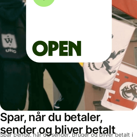
Spar, når du betaler,
sender og bliver betalt
Spar penge, når du sender, bruger og bliver betalt i