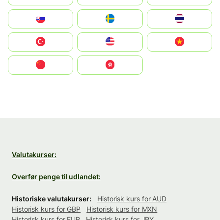
Slovensko
Ruoŧŧa
ไทย
Türkiye
United States
Vietnam
中国
中國香港特別行政區
Valutakurser:
Overfør penge til udlandet:
Historiske valutakurser:
Historisk kurs for AUD
Historisk kurs for GBP
Historisk kurs for MXN
Historisk kurs for EUR
Historisk kurs for JPY