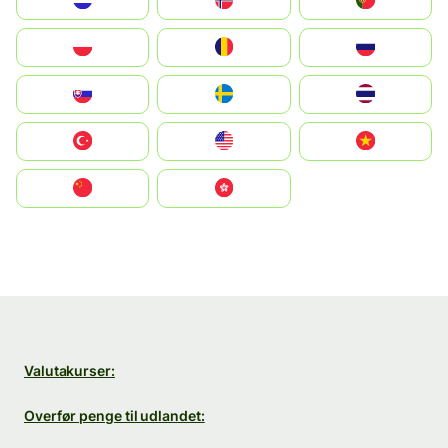
Nederland
Norge
Portugal
Polska
România
Россия
Slovensko
Ruoŧŧa
ไทย
Türkiye
United States
Vietnam
中国
中國香港特別行政區
Valutakurser:
Overfør penge til udlandet: