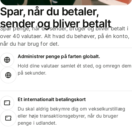
Spar, når du betaler,
sender og bliver betalt
Spar penge, når du sender, bruger og bliver betalt i
over 40 valutaer. Alt hvad du behøver, på én konto,
når du har brug for det.
Administrer penge på farten globalt.
Hold dine valutaer samlet ét sted, og omregn dem
på sekunder.
Et internationalt betalingskort
Du skal aldrig bekymre dig om vekselkurstillæg
eller høje transaktionsgebyrer, når du bruger
penge i udlandet.