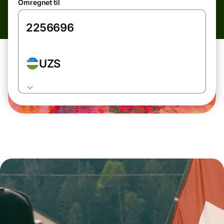
Omregnet til
UZS