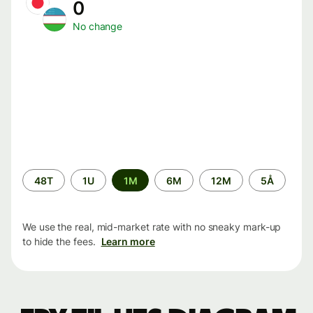
0
No change
Time
48T
1U
1M
6M
12M
5Å
period
We use the real, mid-market rate with no sneaky mark-up
to hide the fees.
Learn more