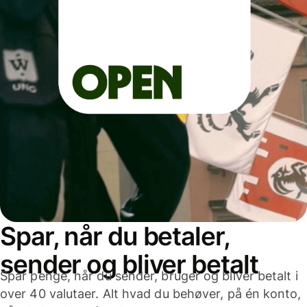
Spar, når du betaler,
sender og bliver betalt
Spar penge, når du sender, bruger og bliver betalt i
over 40 valutaer. Alt hvad du behøver, på én konto,