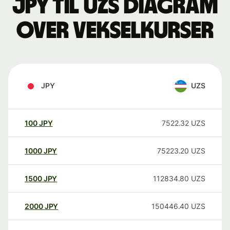
JPY til UZS Diagram
over vekselkurser
JPY
UZS
100
JPY
7522.32
UZS
1000
JPY
75223.20
UZS
1500
JPY
112834.80
UZS
2000
JPY
150446.40
UZS