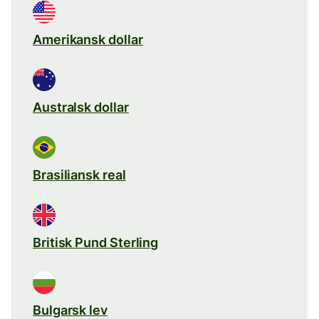
Amerikansk dollar
Australsk dollar
Brasiliansk real
Britisk Pund Sterling
Bulgarsk lev