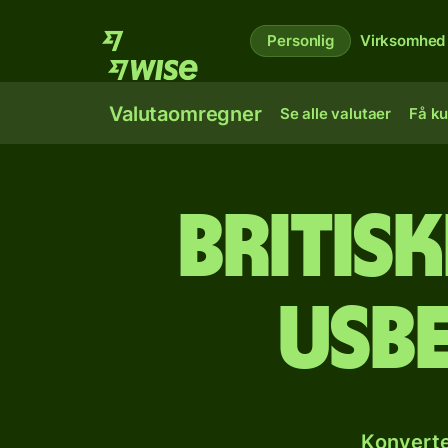
Personlig
Virksomhed
Valutaomregner
Se alle valutaer
Få ku
Britisk
usb
Konverte