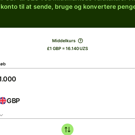
 konto til at sende, bruge og konvertere penge
Middelkurs
£1 GBP = 16.140 UZS
løb
GBP