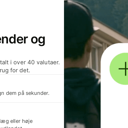
sender og
alt i over 40 valutaer.
rug for det.
egn dem på sekunder.
læg eller høje