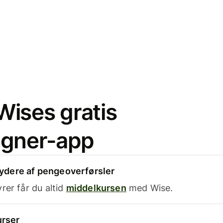
ises gratis
egner-app
dere af pengeoverførsler
rer får du altid
middelkursen
med Wise.
urser