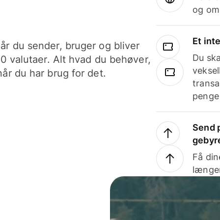
og om
Et int
år du sender, bruger og bliver
Du ska
40 valutaer. Alt hvad du behøver,
veksel
år du har brug for det.
transa
penge 
Send p
gebyr
Få din
længer