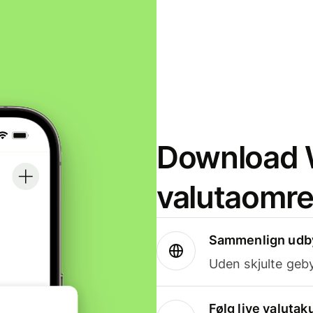
Download W
valutaomr
Sammenlign udby
Uden skjulte geby
Følg live valutak