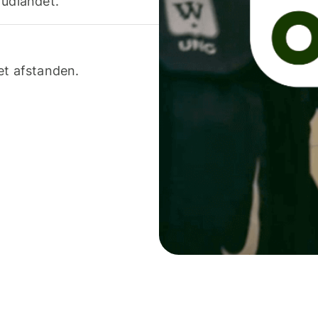
 udlandet.
et afstanden.