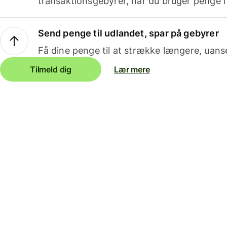
transaktionsgebyrer, når du bruger penge i
Send penge til udlandet, spar på gebyrer
Få dine penge til at strække længere, uans
Tilmeld dig
Lær mere