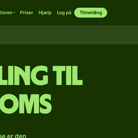
tioner
Priser
Hjælp
Log på
Tilmelding
ling til
soms
se er den