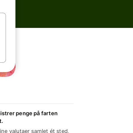
strer penge på farten
t.
ine valutaer samlet ét sted,