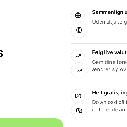
Sammenlign u
Uden skjulte g
s
Følg live valu
Gem dine fore
ændrer sig ove
Helt gratis, 
Download på få
irriterende an