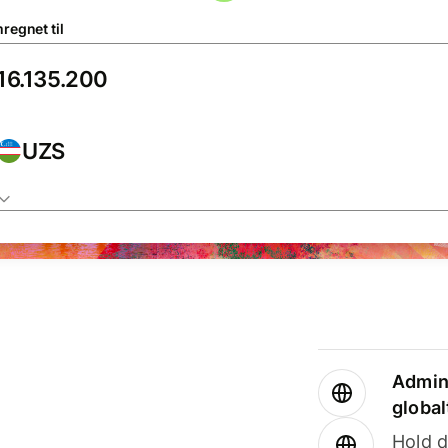
regnet til
UZS
Admini
global
Hold d