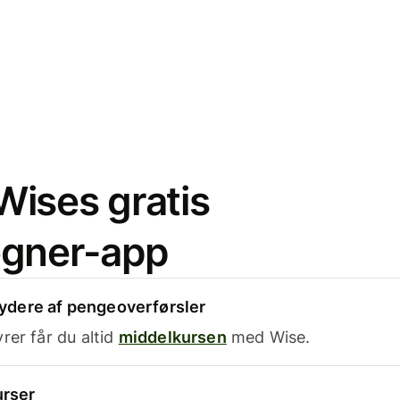
ises gratis
egner-app
dere af pengeoverførsler
rer får du altid
middelkursen
med Wise.
urser