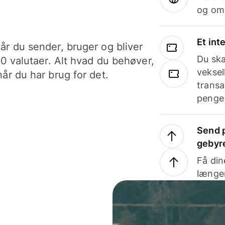
og om
Et int
år du sender, bruger og bliver
Du ska
40 valutaer. Alt hvad du behøver,
veksel
år du har brug for det.
transa
penge 
Send p
gebyr
Få din
længer