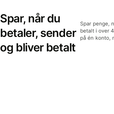
Spar, når du
Spar penge, n
betaler, sender
betalt i over 
på én konto, n
og bliver betalt