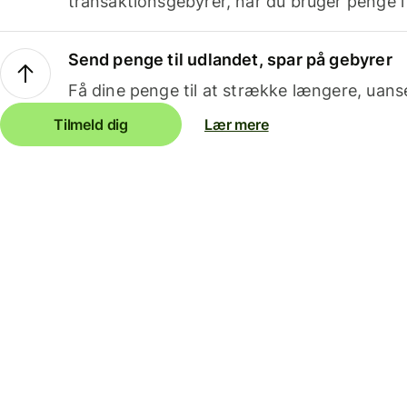
transaktionsgebyrer, når du bruger penge i
Send penge til udlandet, spar på gebyrer
Få dine penge til at strække længere, uans
Tilmeld dig
Lær mere