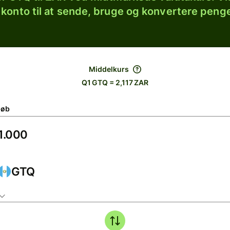
 konto til at sende, bruge og konvertere penge
Middelkurs
Q1 GTQ = 2,117 ZAR
løb
GTQ