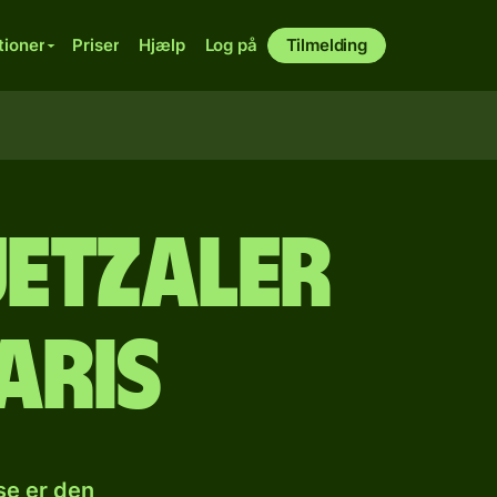
tioner
Priser
Hjælp
Log på
Tilmelding
etzaler
aris
se er den