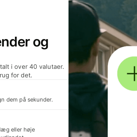
sender og
alt i over 40 valutaer.
rug for det.
egn dem på sekunder.
læg eller høje