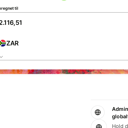
regnet til
ZAR
Admini
global
Hold d