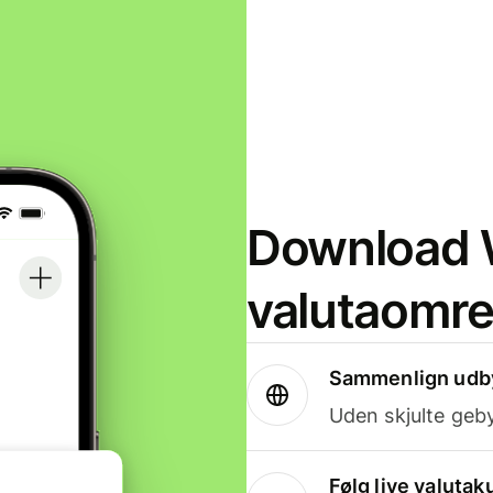
Download W
valutaomr
Sammenlign udby
Uden skjulte geby
Følg live valutak