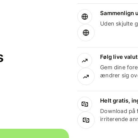
Sammenlign u
Uden skjulte g
s
Følg live valu
Gem dine fore
ændrer sig ove
Helt gratis, 
Download på få
irriterende an