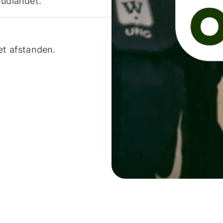
 udlandet.
et afstanden.