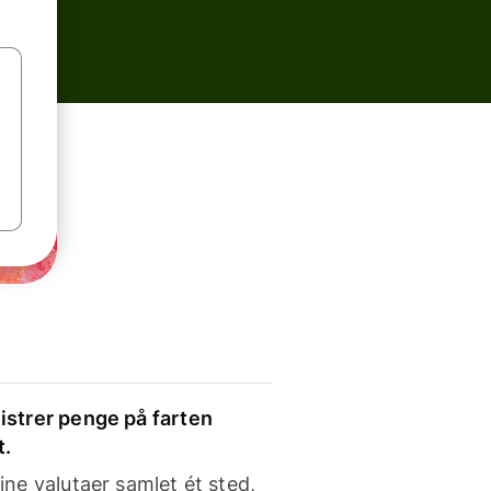
strer penge på farten
t.
ine valutaer samlet ét sted,