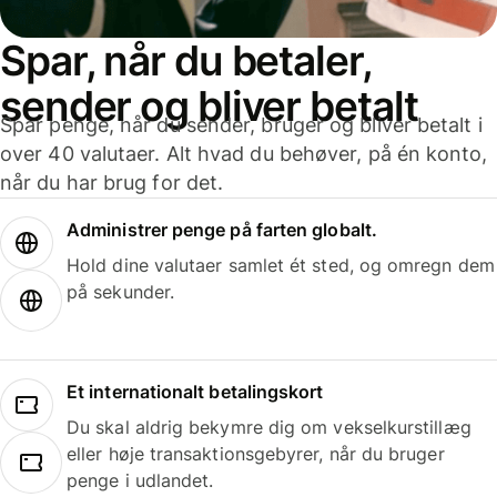
Spar, når du betaler,
sender og bliver betalt
Spar penge, når du sender, bruger og bliver betalt i
over 40 valutaer. Alt hvad du behøver, på én konto,
når du har brug for det.
Administrer penge på farten globalt.
Hold dine valutaer samlet ét sted, og omregn dem
på sekunder.
Et internationalt betalingskort
Du skal aldrig bekymre dig om vekselkurstillæg
eller høje transaktionsgebyrer, når du bruger
penge i udlandet.