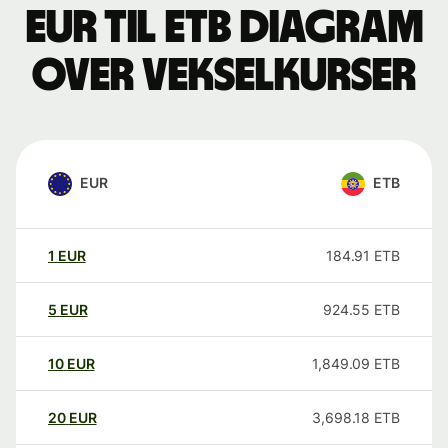
EUR til ETB Diagram
over vekselkurser
EUR
ETB
1
EUR
184.91
ETB
5
EUR
924.55
ETB
10
EUR
1,849.09
ETB
20
EUR
3,698.18
ETB