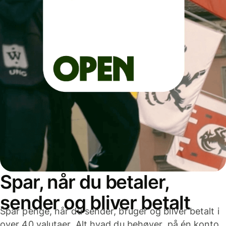
Spar, når du betaler,
sender og bliver betalt
Spar penge, når du sender, bruger og bliver betalt i
over 40 valutaer. Alt hvad du behøver, på én konto,