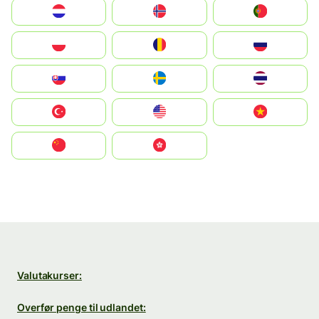
Nederland
Norge
Portugal
Polska
România
Россия
Slovensko
Ruoŧŧa
ไทย
Türkiye
United States
Vietnam
中国
中國香港特別行政區
Valutakurser:
Overfør penge til udlandet: