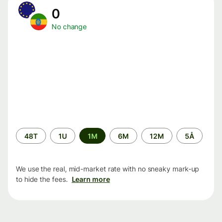
0
No change
Time
48T
1U
1M
6M
12M
5Å
period
We use the real, mid-market rate with no sneaky mark-up
to hide the fees.
Learn more