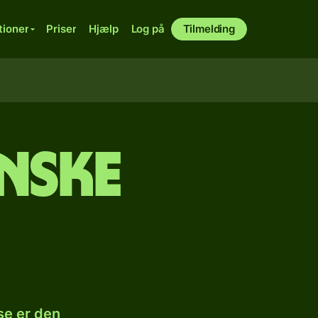
tioner
Priser
Hjælp
Log på
Tilmelding
anske
se er den