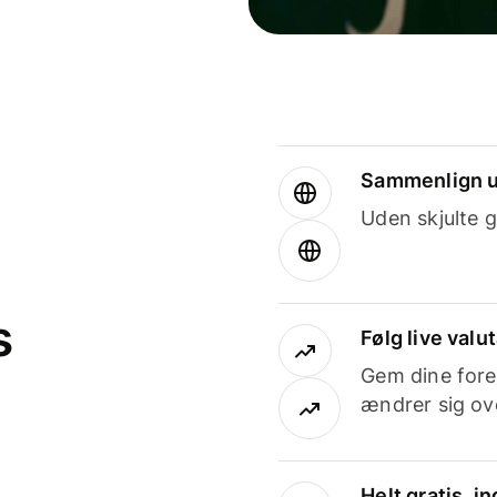
Sammenlign u
Uden skjulte g
s
Følg live valu
Gem dine fore
ændrer sig ove
Helt gratis, 