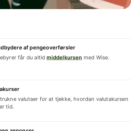
dbydere af pengeoverførsler
ebyrer får du altid
middelkursen
med Wise.
takurser
trukne valutaer for at tjekke, hvordan valutakursen
r tid.
ingen annoncer