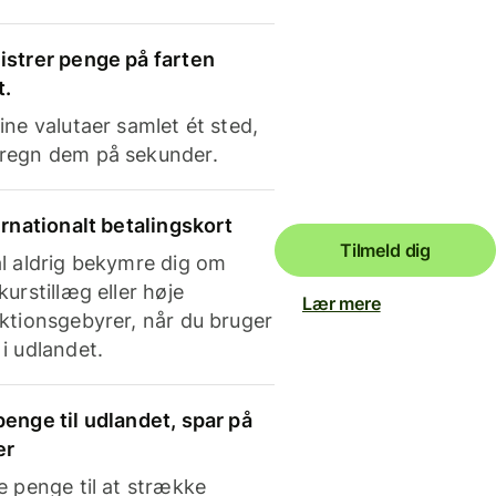
strer penge på farten
t.
ine valutaer samlet ét sted,
regn dem på sekunder.
ernationalt betalingskort
Tilmeld dig
l aldrig bekymre dig om
kurstillæg eller høje
Lær mere
ktionsgebyrer, når du bruger
i udlandet.
enge til udlandet, spar på
er
e penge til at strække