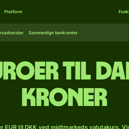
Platform
Funk
rsadvarsler
Sammenlign bankrenter
uroer til d
kroner
r EUR til DKK ved midtmarkeds valutakurs. Vi