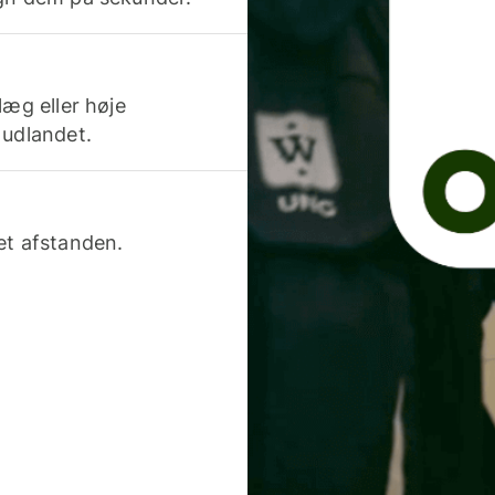
læg eller høje
 udlandet.
et afstanden.