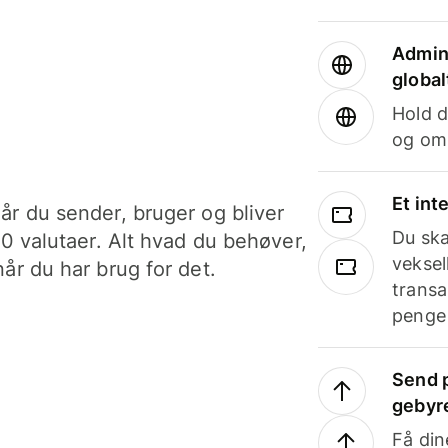
Admini
global
Hold d
og om
Et int
år du sender, bruger og bliver
Du ska
40 valutaer. Alt hvad du behøver,
veksel
år du har brug for det.
transa
penge 
Send p
gebyr
Få din