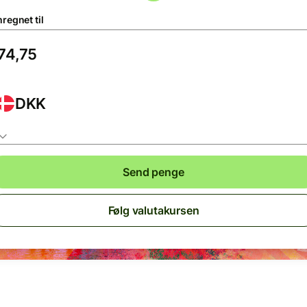
regnet til
DKK
Send penge
Følg valutakursen