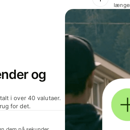
længer
sender og
alt i over 40 valutaer.
rug for det.
egn dem på sekunder.