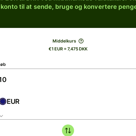
 konto til at sende, bruge og konvertere penge
Middelkurs
€1 EUR = 7,475 DKK
løb
EUR