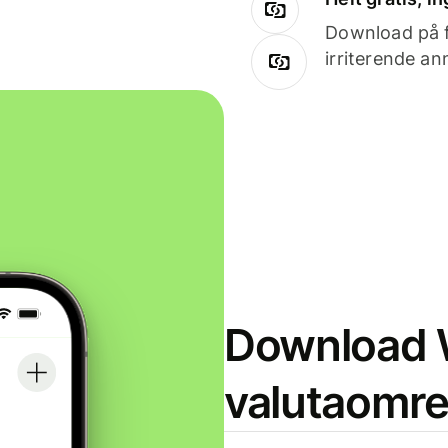
Download på få
irriterende an
Download W
valutaomr