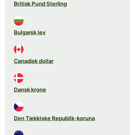
Britisk Pund Sterling
Bulgarsk lev
Canadisk dollar
Dansk krone
Den Tjekkiske Republik-koruna