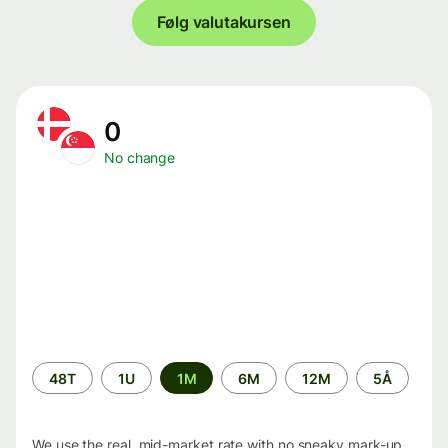
Følg valutakursen
0
No change
Time
48T
1U
1M
6M
12M
5Å
period
We use the real, mid-market rate with no sneaky mark-up