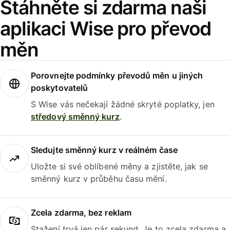
Stáhněte si zdarma naši
aplikaci Wise pro převod
měn
Porovnejte podmínky převodů měn u jiných
poskytovatelů
S Wise vás nečekají žádné skryté poplatky, jen
středový směnný kurz
.
Sledujte směnný kurz v reálném čase
Uložte si své oblíbené měny a zjistěte, jak se
směnný kurz v průběhu času mění.
Zcela zdarma, bez reklam
Stažení trvá jen pár sekund. Je to zcela zdarma a