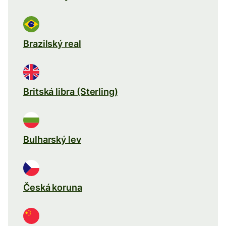
Brazilský real
Britská libra (Sterling)
Bulharský lev
Česká koruna