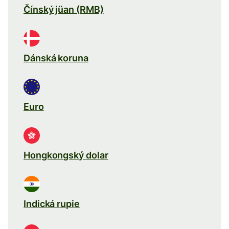
Čínský jüan (RMB)
Dánská koruna
Euro
Hongkongský dolar
Indická rupie