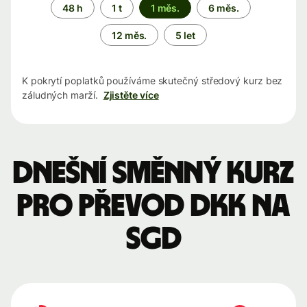
Časové
48 h
1 t
1 měs.
6 měs.
období
12 měs.
5 let
K pokrytí poplatků používáme skutečný středový kurz bez
záludných marží.
Zjistěte více
Dnešní směnný kurz
pro převod DKK na
SGD