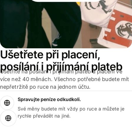
Ušetřete při placení,
posílání i přijímání plateb
Ušetříte na posílání i přijímání plateb a placení ve
více než 40 měnách. Všechno potřebné budete mít
nepřetržitě po ruce na jednom účtu.
Spravujte peníze odkudkoli.
Své měny budete mít vždy po ruce a můžete je
rychle převádět na jiné.