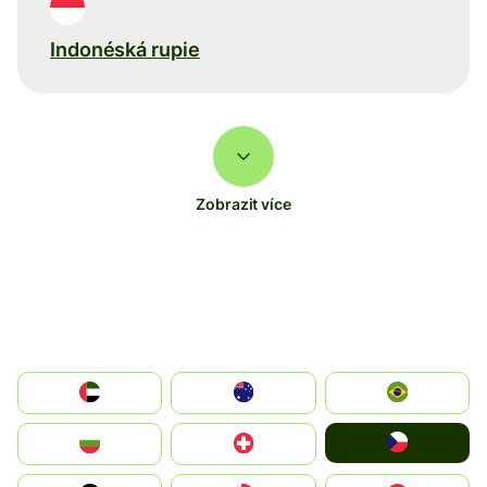
Indonéská rupie
Zobrazit více
الإمارات العربية المتحدة
Australia
Brazil
Czechia
България
Switzerland