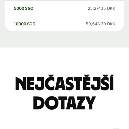
5000
SGD
25,274.15
DKK
10000
SGD
50,548.30
DKK
Nejčastější
dotazy