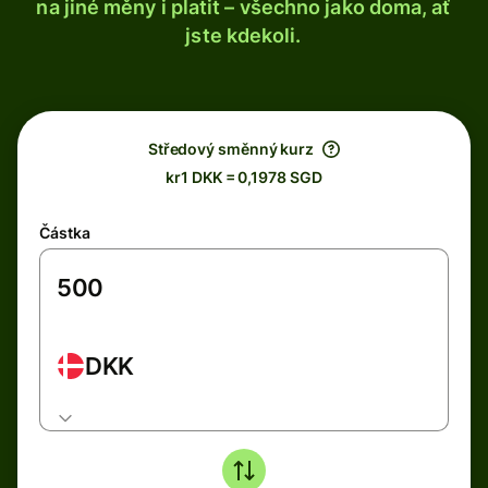
na jiné měny i platit – všechno jako doma, ať
jste kdekoli.
Středový směnný kurz
kr1 DKK = 0,1978 SGD
Částka
DKK