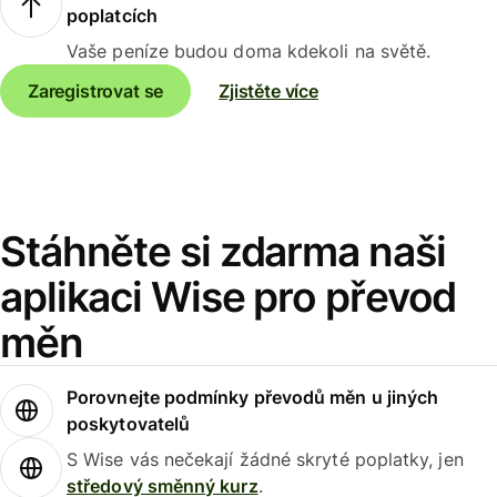
poplatcích
Vaše peníze budou doma kdekoli na světě.
Zaregistrovat se
Zjistěte více
Stáhněte si zdarma naši
aplikaci Wise pro převod
měn
Porovnejte podmínky převodů měn u jiných
poskytovatelů
S Wise vás nečekají žádné skryté poplatky, jen
středový směnný kurz
.