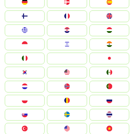
Deutschland
Denmark
España
Suomi
France
United Kingdom
Greece
Hrvatska
Magyarország
Indonesia
Israel
India
Italia
JA
Japan
South Korea
Malay
Mexico
Nederland
Norge
Portugal
Polska
România
Россия
Slovensko
Ruoŧŧa
ไทย
Türkiye
United States
Vietnam