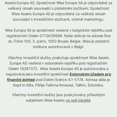
Assets Europe AS. Společnost Wise Europe SA je odpovědná za
veškerý obsah související s platebními službami. Společnost
Wise Assets Europe AS je odpovědná za veškerý obsah
související s investičními službami, včetně marketingu.
Wise Europe SA je společnost vedená v belgickém rejstříku pod
registračním číslem 0713629988. Naše sídlo je na adrese Rue
du Trône 100, 3. patro, 1050 Brusel, Belgie. Wise je platební
instituce autorizovaná v Belgii.
Všechny investiční služby poskytuje společnost Wise Assets
Europe AS vedená v estonském rejstříku pod registračním
číslem 16267372. Wise Assets Europe AS je autorizována a
regulována jako investiční společnost
Estonským úřadem pro
finanční dohled
pod číslem licence 4.1-1/174. Adresa sídla je
Kopli tn 68a, Põhja-Tallinna linnaosa, Tallinn, Estonsko.
Všechny investiční služby jsou poskytovány příslušným
subjektem Wise Assets
ve vaší lokalitě
.