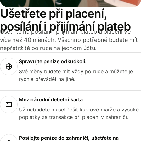
Ušetřete při placení,
posílání i přijímání plateb
Ušetříte na posílání i přijímání plateb a placení ve
více než 40 měnách. Všechno potřebné budete mít
nepřetržitě po ruce na jednom účtu.
Spravujte peníze odkudkoli.
Své měny budete mít vždy po ruce a můžete je
rychle převádět na jiné.
Mezinárodní debetní karta
Už nebudete muset řešit kurzové marže a vysoké
poplatky za transakce při placení v zahraničí.
Posílejte peníze do zahraničí, ušetřete na