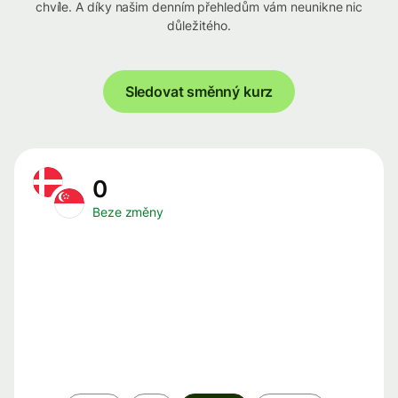
chvíle. A díky našim denním přehledům vám neunikne nic
důležitého.
Sledovat směnný kurz
0
Beze změny