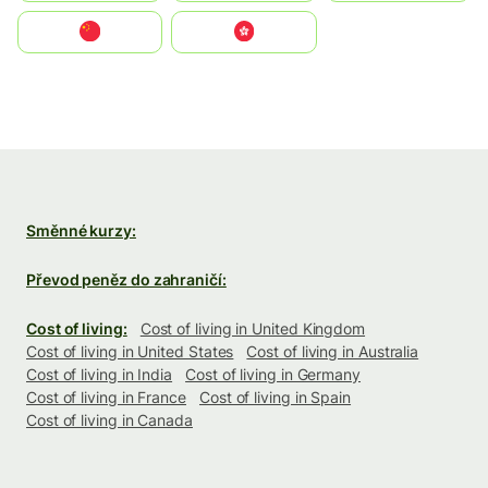
中国
中國香港特別行政區
Směnné kurzy:
Převod peněz do zahraničí:
Cost of living:
Cost of living in United Kingdom
Cost of living in United States
Cost of living in Australia
Cost of living in India
Cost of living in Germany
Cost of living in France
Cost of living in Spain
Cost of living in Canada