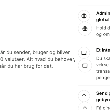
Admini
global
Hold d
og om
Et int
år du sender, bruger og bliver
Du ska
40 valutaer. Alt hvad du behøver,
veksel
år du har brug for det.
transa
penge 
Send p
gebyr
Få din