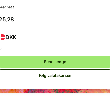
regnet til
DKK
Send penge
Følg valutakursen