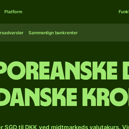
Platform
Funk
rsadvarsler
Sammenlign bankrenter
aporeanske 
 danske kr
r SGD til DKK ved midtmarkeds valutakurs. Vi