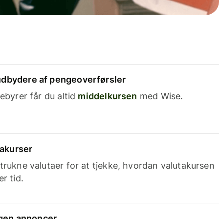
dbydere af pengeoverførsler
ebyrer får du altid
middelkursen
med Wise.
takurser
trukne valutaer for at tjekke, hvordan valutakursen
r tid.
ingen annoncer