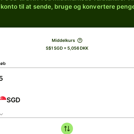
 konto til at sende, bruge og konvertere penge
Middelkurs
S$1 SGD = 5,056 DKK
løb
SGD