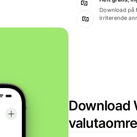
Download på få
irriterende an
Download W
valutaomr