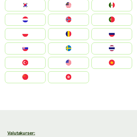
South Korea
Malay
Mexico
Nederland
Norge
Portugal
Polska
România
Россия
Slovensko
Ruoŧŧa
ไทย
Türkiye
United States
Vietnam
中国
中國香港特別行政區
Valutakurser: