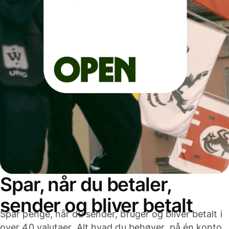
Spar, når du betaler,
sender og bliver betalt
Spar penge, når du sender, bruger og bliver betalt i
over 40 valutaer. Alt hvad du behøver, på én konto,