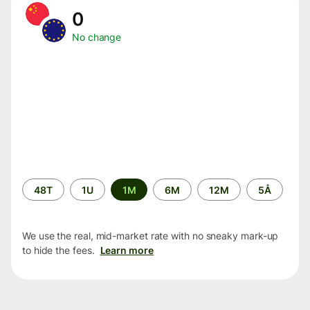
0
No change
Time
48T
1U
1M
6M
12M
5Å
period
We use the real, mid-market rate with no sneaky mark-up
to hide the fees.
Learn more