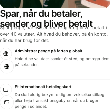
Spar, når du betaler,
sender og bliver betalt
Spar penge, når du sender, bruger og bliver betalt i
over 40 valutaer. Alt hvad du behøver, på én konto,
når du har brug for det.
Administrer penge på farten globalt.
Hold dine valutaer samlet ét sted, og omregn dem
på sekunder.
Et internationalt betalingskort
Du skal aldrig bekymre dig om vekselkurstillæg
eller høje transaktionsgebyrer, når du bruger
penge i udlandet.