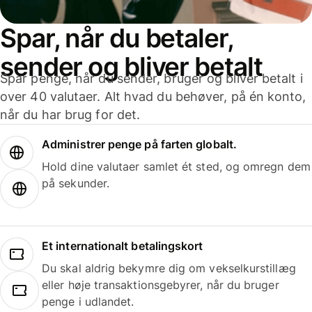
Spar, når du betaler,
sender og bliver betalt
Spar penge, når du sender, bruger og bliver betalt i
over 40 valutaer. Alt hvad du behøver, på én konto,
når du har brug for det.
Administrer penge på farten globalt.
Hold dine valutaer samlet ét sted, og omregn dem
på sekunder.
Et internationalt betalingskort
Du skal aldrig bekymre dig om vekselkurstillæg
eller høje transaktionsgebyrer, når du bruger
penge i udlandet.