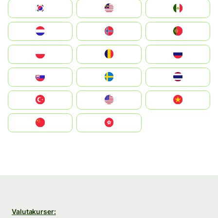
South Korea
Malay
Mexico
Nederland
Norge
Portugal
Polska
România
Россия
Slovensko
Ruoŧŧa
ไทย
Türkiye
United States
Vietnam
中国
中國香港特別行政區
Valutakurser: