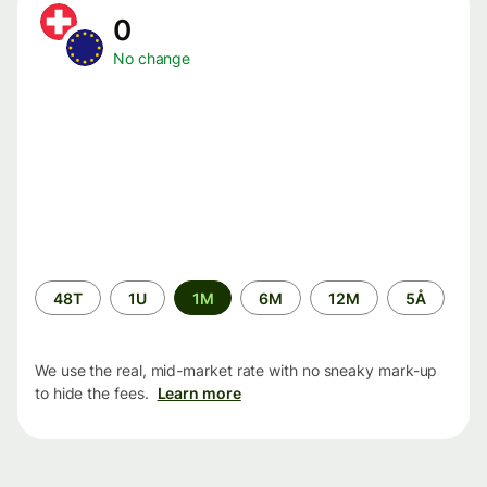
0
No change
Time
48T
1U
1M
6M
12M
5Å
period
We use the real, mid-market rate with no sneaky mark-up
to hide the fees.
Learn more