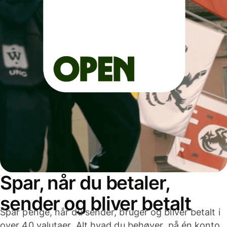
Spar, når du betaler,
sender og bliver betalt
Spar penge, når du sender, bruger og bliver betalt i
over 40 valutaer. Alt hvad du behøver, på én konto,