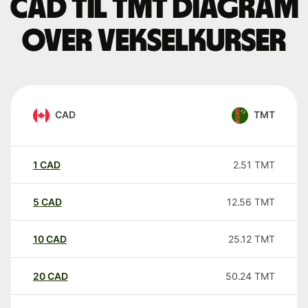
CAD til TMT Diagram
over vekselkurser
CAD
TMT
1
CAD
2.51
TMT
5
CAD
12.56
TMT
10
CAD
25.12
TMT
20
CAD
50.24
TMT