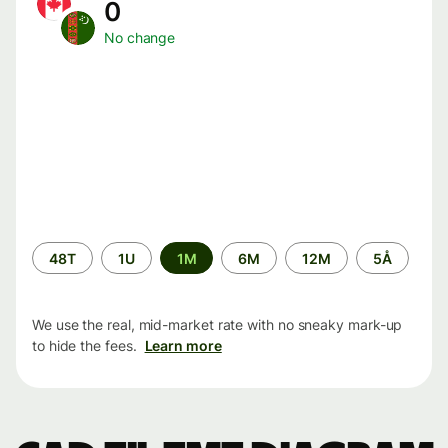
0
No change
Time
48T
1U
1M
6M
12M
5Å
period
We use the real, mid-market rate with no sneaky mark-up
to hide the fees.
Learn more