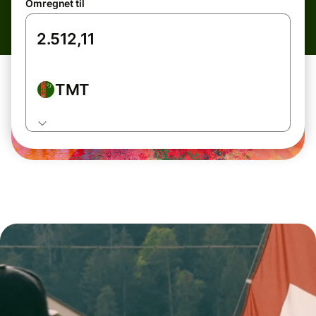
Omregnet til
TMT