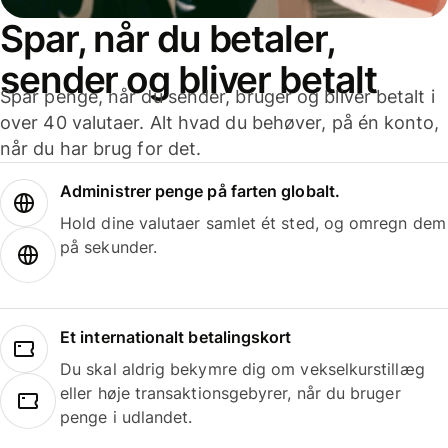
Spar, når du betaler,
sender og bliver betalt
Spar penge, når du sender, bruger og bliver betalt i
over 40 valutaer. Alt hvad du behøver, på én konto,
når du har brug for det.
Administrer penge på farten globalt.
Hold dine valutaer samlet ét sted, og omregn dem
på sekunder.
Et internationalt betalingskort
Du skal aldrig bekymre dig om vekselkurstillæg
eller høje transaktionsgebyrer, når du bruger
penge i udlandet.