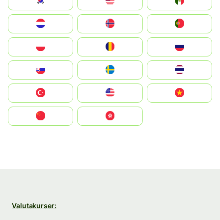
South Korea
Malay
Mexico
Nederland
Norge
Portugal
Polska
România
Россия
Slovensko
Ruoŧŧa
ไทย
Türkiye
United States
Vietnam
中国
中國香港特別行政區
Valutakurser: