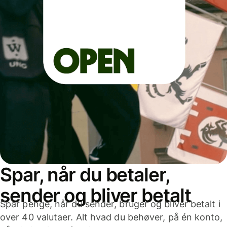
Spar, når du betaler,
sender og bliver betalt
Spar penge, når du sender, bruger og bliver betalt i
over 40 valutaer. Alt hvad du behøver, på én konto,