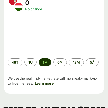
0
No change
Time
48T
1U
1M
6M
12M
5Å
period
We use the real, mid-market rate with no sneaky mark-up
to hide the fees.
Learn more