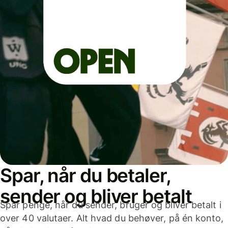
Spar, når du betaler,
sender og bliver betalt
Spar penge, når du sender, bruger og bliver betalt i
over 40 valutaer. Alt hvad du behøver, på én konto,