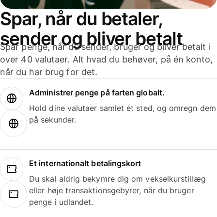
Spar, når du betaler,
sender og bliver betalt
Spar penge, når du sender, bruger og bliver betalt i
over 40 valutaer. Alt hvad du behøver, på én konto,
når du har brug for det.
Administrer penge på farten globalt.
Hold dine valutaer samlet ét sted, og omregn dem
på sekunder.
Et internationalt betalingskort
Du skal aldrig bekymre dig om vekselkurstillæg
eller høje transaktionsgebyrer, når du bruger
penge i udlandet.