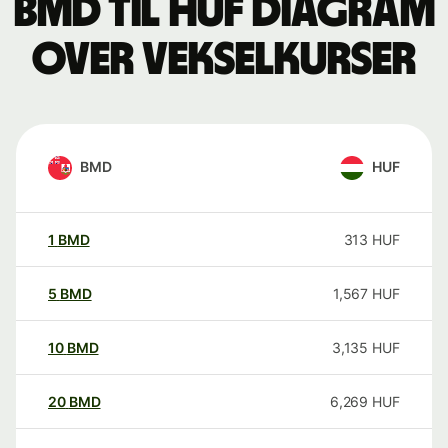
BMD til HUF Diagram
over vekselkurser
BMD
HUF
1
BMD
313
HUF
5
BMD
1,567
HUF
10
BMD
3,135
HUF
20
BMD
6,269
HUF