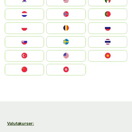
South Korea
Malay
Mexico
Nederland
Norge
Portugal
Polska
România
Россия
Slovensko
Ruoŧŧa
ไทย
Türkiye
United States
Vietnam
中国
中國香港特別行政區
Valutakurser: