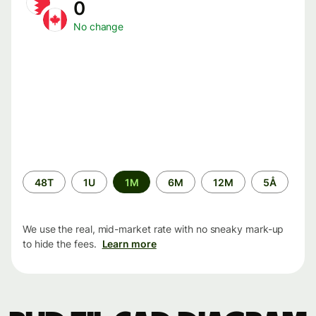
0
No change
Time
48T
1U
1M
6M
12M
5Å
period
We use the real, mid-market rate with no sneaky mark-up
to hide the fees.
Learn more