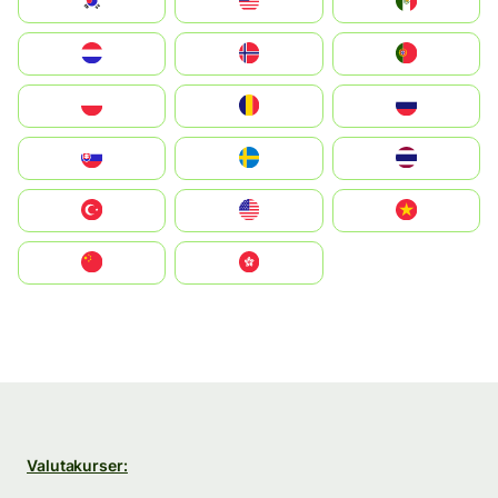
South Korea
Malay
Mexico
Nederland
Norge
Portugal
Polska
România
Россия
Slovensko
Ruoŧŧa
ไทย
Türkiye
United States
Vietnam
中国
中國香港特別行政區
Valutakurser: