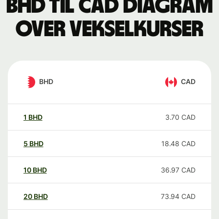
BHD til CAD Diagram
over vekselkurser
BHD
CAD
1
BHD
3.70
CAD
5
BHD
18.48
CAD
10
BHD
36.97
CAD
20
BHD
73.94
CAD