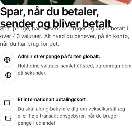
Spar, når du betaler,
sender og bliver betalt
Spar penge, når du sender, bruger og bliver betalt i
over 40 valutaer. Alt hvad du behøver, på én konto,
når du har brug for det.
Administrer penge på farten globalt.
Hold dine valutaer samlet ét sted, og omregn dem
på sekunder.
Et internationalt betalingskort
Du skal aldrig bekymre dig om vekselkurstillæg
eller høje transaktionsgebyrer, når du bruger
penge i udlandet.