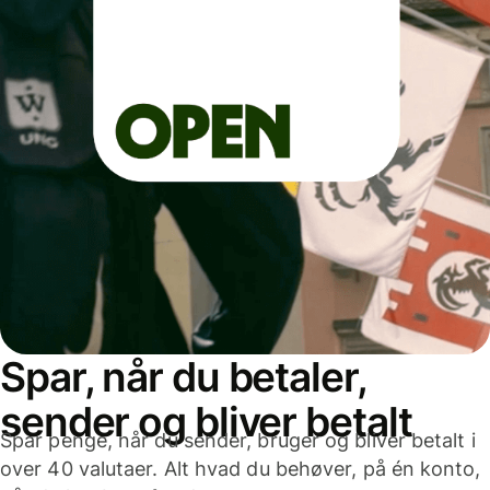
Spar, når du betaler,
sender og bliver betalt
Spar penge, når du sender, bruger og bliver betalt i
over 40 valutaer. Alt hvad du behøver, på én konto,