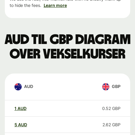
to hide the fees.
Learn more
AUD til GBP Diagram
over vekselkurser
AUD
GBP
1
AUD
0.52
GBP
5
AUD
2.62
GBP