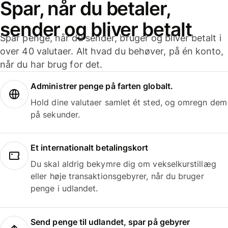
Spar, når du betaler,
sender og bliver betalt
Spar penge, når du sender, bruger og bliver betalt i
over 40 valutaer. Alt hvad du behøver, på én konto,
når du har brug for det.
Administrer penge på farten globalt.
Hold dine valutaer samlet ét sted, og omregn dem
på sekunder.
Et internationalt betalingskort
Du skal aldrig bekymre dig om vekselkurstillæg
eller høje transaktionsgebyrer, når du bruger
penge i udlandet.
Send penge til udlandet, spar på gebyrer