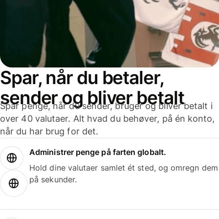
Spar, når du betaler,
sender og bliver betalt
Spar penge, når du sender, bruger og bliver betalt i
over 40 valutaer. Alt hvad du behøver, på én konto,
når du har brug for det.
Administrer penge på farten globalt.
Hold dine valutaer samlet ét sted, og omregn dem
på sekunder.