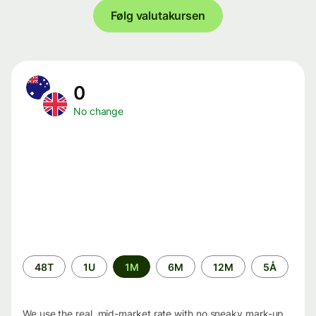
Følg valutakursen
0
No change
Time
48T
1U
1M
6M
12M
5Å
period
We use the real, mid-market rate with no sneaky mark-up