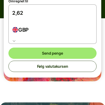
Omregnet til
GBP
Send penge
Følg valutakursen