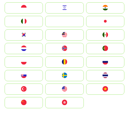
Indonesia
Israel
India
Italia
JA
Japan
South Korea
Malay
Mexico
Nederland
Norge
Portugal
Polska
România
Россия
Slovensko
Ruoŧŧa
ไทย
Türkiye
United States
Vietnam
中国
中國香港特別行政區