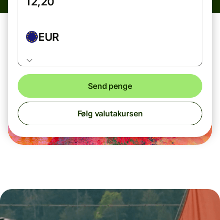
EUR
Send penge
Følg valutakursen