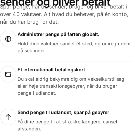
sender og bliver betalt
Spar penge, når du sender, bruger og bliver betalt i
over 40 valutaer. Alt hvad du behøver, på én konto,
når du har brug for det.
Administrer penge på farten globalt.
Hold dine valutaer samlet ét sted, og omregn dem
på sekunder.
Et internationalt betalingskort
Du skal aldrig bekymre dig om vekselkurstillæg
eller høje transaktionsgebyrer, når du bruger
penge i udlandet.
Send penge til udlandet, spar på gebyrer
Få dine penge til at strække længere, uanset
afstanden.