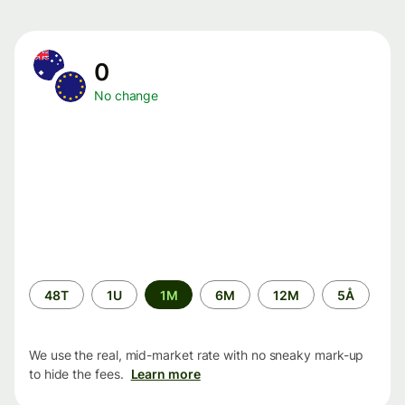
0
No change
Time
48T
1U
1M
6M
12M
5Å
period
We use the real, mid-market rate with no sneaky mark-up
to hide the fees.
Learn more