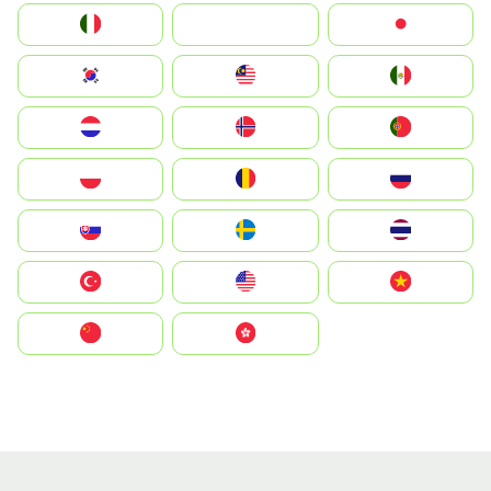
Italia
JA
Japan
South Korea
Malay
Mexico
Nederland
Norge
Portugal
Polska
România
Россия
Slovensko
Ruoŧŧa
ไทย
Türkiye
United States
Vietnam
中国
中國香港特別行政區