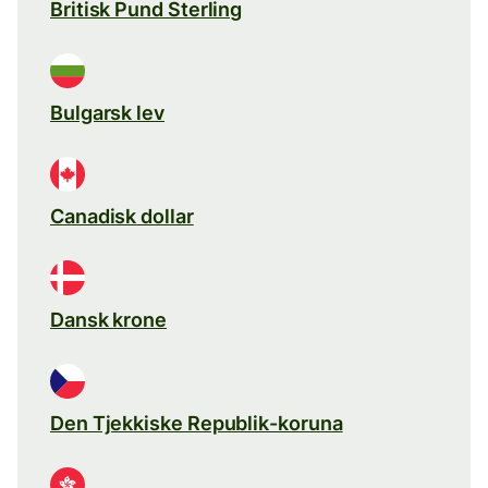
Britisk Pund Sterling
Bulgarsk lev
Canadisk dollar
Dansk krone
Den Tjekkiske Republik-koruna