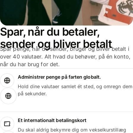
Spar, når du betaler,
sender og bliver betalt
Spar penge, når du sender, bruger og bliver betalt i
over 40 valutaer. Alt hvad du behøver, på én konto,
når du har brug for det.
Administrer penge på farten globalt.
Hold dine valutaer samlet ét sted, og omregn dem
på sekunder.
Et internationalt betalingskort
Du skal aldrig bekymre dig om vekselkurstillæg