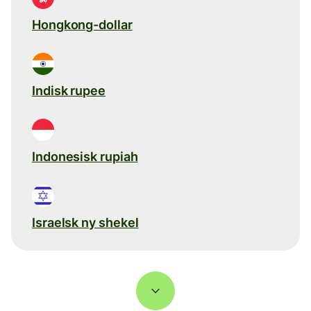
Hongkong-dollar
Indisk rupee
Indonesisk rupiah
Israelsk ny shekel