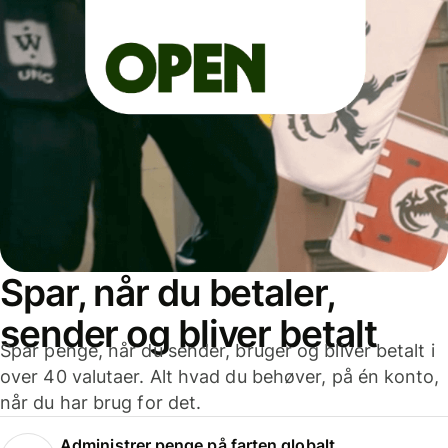
Spar, når du betaler,
sender og bliver betalt
Spar penge, når du sender, bruger og bliver betalt i
over 40 valutaer. Alt hvad du behøver, på én konto,
når du har brug for det.
Administrer penge på farten globalt.