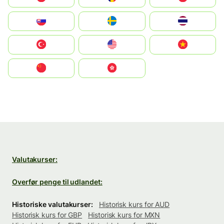
Slovensko
Ruoŧŧa
ไทย
Türkiye
United States
Vietnam
中国
中國香港特別行政區
Valutakurser:
Overfør penge til udlandet:
Historiske valutakurser:
Historisk kurs for AUD
Historisk kurs for GBP
Historisk kurs for MXN