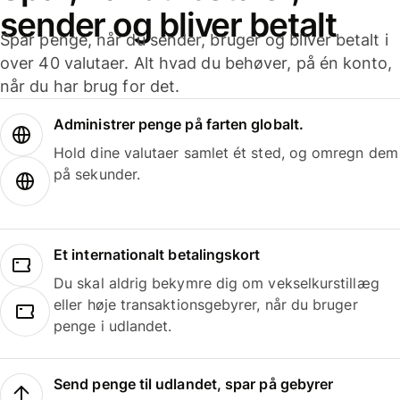
sender og bliver betalt
Spar penge, når du sender, bruger og bliver betalt i
over 40 valutaer. Alt hvad du behøver, på én konto,
når du har brug for det.
Administrer penge på farten globalt.
Hold dine valutaer samlet ét sted, og omregn dem
på sekunder.
Et internationalt betalingskort
Du skal aldrig bekymre dig om vekselkurstillæg
eller høje transaktionsgebyrer, når du bruger
penge i udlandet.
Send penge til udlandet, spar på gebyrer