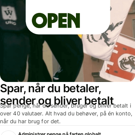
Spar, når du betaler,
sender og bliver betalt
Spar penge, når du sender, bruger og bliver betalt i
over 40 valutaer. Alt hvad du behøver, på én konto,
når du har brug for det.
Administrer penge på farten globalt.