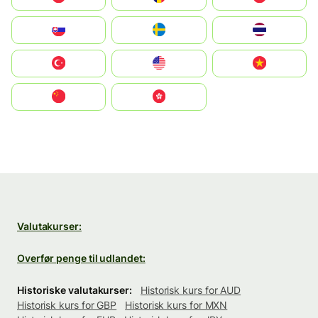
Slovensko
Ruoŧŧa
ไทย
Türkiye
United States
Vietnam
中国
中國香港特別行政區
Valutakurser:
Overfør penge til udlandet:
Historiske valutakurser:
Historisk kurs for AUD
Historisk kurs for GBP
Historisk kurs for MXN