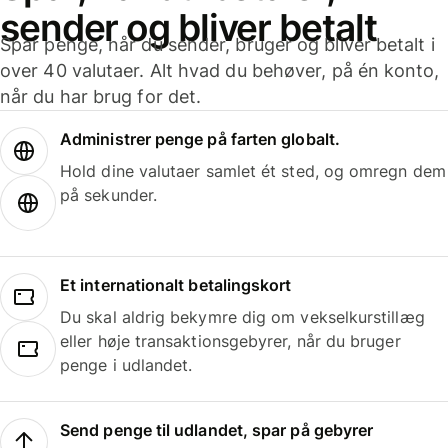
sender og bliver betalt
Spar penge, når du sender, bruger og bliver betalt i
over 40 valutaer. Alt hvad du behøver, på én konto,
når du har brug for det.
Administrer penge på farten globalt.
Hold dine valutaer samlet ét sted, og omregn dem
på sekunder.
Et internationalt betalingskort
Du skal aldrig bekymre dig om vekselkurstillæg
eller høje transaktionsgebyrer, når du bruger
penge i udlandet.
Send penge til udlandet, spar på gebyrer