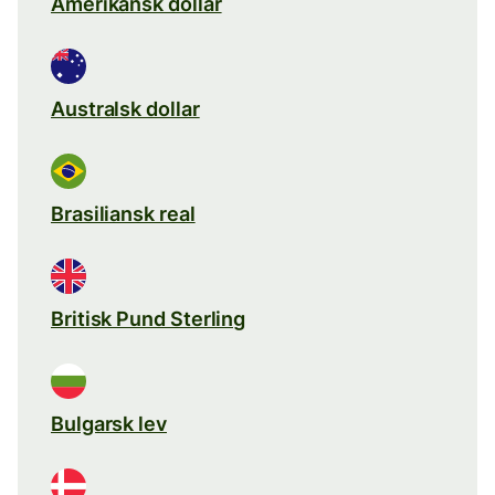
Amerikansk dollar
Australsk dollar
Brasiliansk real
Britisk Pund Sterling
Bulgarsk lev