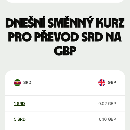
Dnešní směnný kurz
pro převod SRD na
GBP
SRD
GBP
1
SRD
0.02
GBP
5
SRD
0.10
GBP