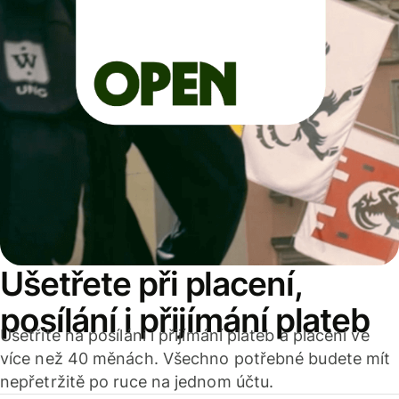
Ušetřete při placení,
posílání i přijímání plateb
Ušetříte na posílání i přijímání plateb a placení ve
více než 40 měnách. Všechno potřebné budete mít
nepřetržitě po ruce na jednom účtu.