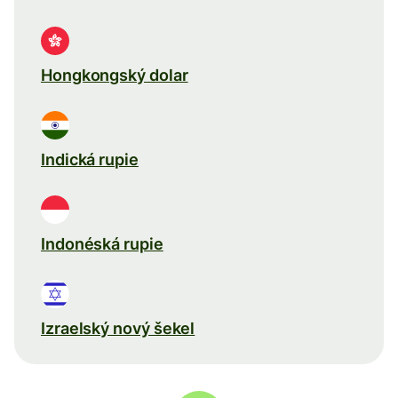
Hongkongský dolar
Indická rupie
Indonéská rupie
Izraelský nový šekel