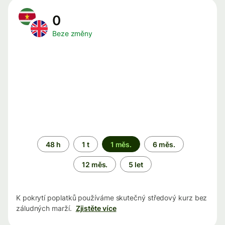
0
Beze změny
Časové
48 h
1 t
1 měs.
6 měs.
období
12 měs.
5 let
K pokrytí poplatků používáme skutečný středový kurz bez
záludných marží.
Zjistěte více