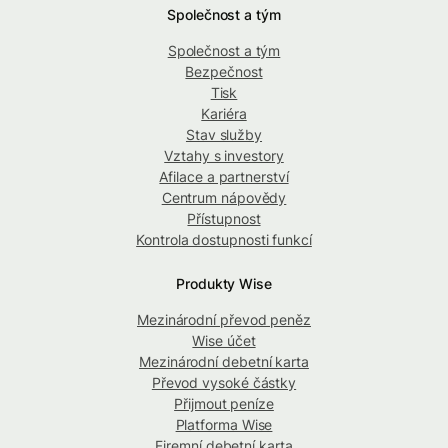
Společnost a tým
Společnost a tým
Bezpečnost
Tisk
Kariéra
Stav služby
Vztahy s investory
Afilace a partnerství
Centrum nápovědy
Přístupnost
Kontrola dostupnosti funkcí
Produkty Wise
Mezinárodní převod peněz
Wise účet
Mezinárodní debetní karta
Převod vysoké částky
Přijmout peníze
Platforma Wise
Firemní debetní karta