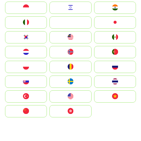
Indonesia
Israel
India
Italia
JA
Japan
South Korea
Malay
Mexico
Nederland
Norge
Portugal
Polska
România
Россия
Slovensko
Ruoŧŧa
ไทย
Türkiye
United States
Vietnam
中国
中國香港特別行政區