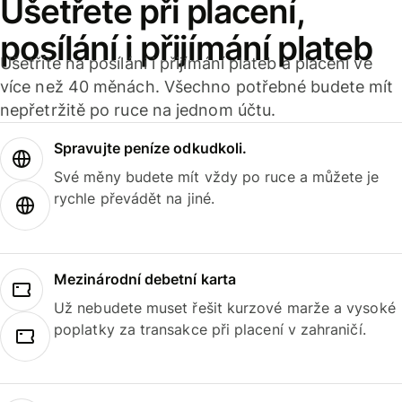
Ušetřete při placení,
posílání i přijímání plateb
Ušetříte na posílání i přijímání plateb a placení ve
více než 40 měnách. Všechno potřebné budete mít
nepřetržitě po ruce na jednom účtu.
Spravujte peníze odkudkoli.
Své měny budete mít vždy po ruce a můžete je
rychle převádět na jiné.
Mezinárodní debetní karta
Už nebudete muset řešit kurzové marže a vysoké
poplatky za transakce při placení v zahraničí.