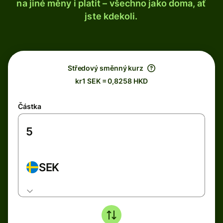
na jiné měny i platit – všechno jako doma, ať
jste kdekoli.
Středový směnný kurz
kr1 SEK = 0,8258 HKD
Částka
SEK