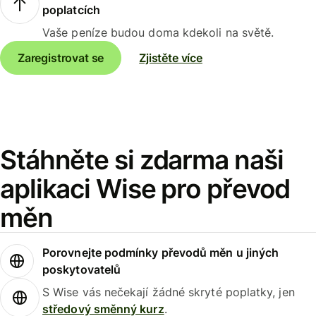
poplatcích
Vaše peníze budou doma kdekoli na světě.
Zaregistrovat se
Zjistěte více
Stáhněte si zdarma naši
aplikaci Wise pro převod
měn
Porovnejte podmínky převodů měn u jiných
poskytovatelů
S Wise vás nečekají žádné skryté poplatky, jen
středový směnný kurz
.