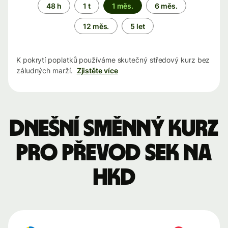
Časové
48 h
1 t
1 měs.
6 měs.
období
12 měs.
5 let
K pokrytí poplatků používáme skutečný středový kurz bez
záludných marží.
Zjistěte více
Dnešní směnný kurz
pro převod SEK na
HKD