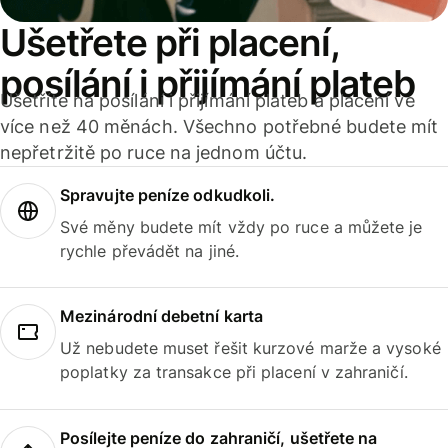
Ušetřete při placení,
posílání i přijímání plateb
Ušetříte na posílání i přijímání plateb a placení ve
více než 40 měnách. Všechno potřebné budete mít
nepřetržitě po ruce na jednom účtu.
Spravujte peníze odkudkoli.
Své měny budete mít vždy po ruce a můžete je
rychle převádět na jiné.
Mezinárodní debetní karta
Už nebudete muset řešit kurzové marže a vysoké
poplatky za transakce při placení v zahraničí.
Posílejte peníze do zahraničí, ušetřete na