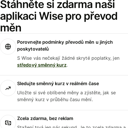
Stáhněte si zdarma naši
aplikaci Wise pro převod
měn
Porovnejte podmínky převodů měn u jiných
poskytovatelů
S Wise vás nečekají žádné skryté poplatky, jen
středový směnný kurz
.
Sledujte směnný kurz v reálném čase
Uložte si své oblíbené měny a zjistěte, jak se
směnný kurz v průběhu času mění.
Zcela zdarma, bez reklam
Stažení trvá jen pár sekund. Je to zcela zdarma a