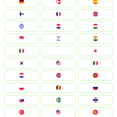
Deutschland
Denmark
España
Suomi
France
United Kingdom
Greece
Hrvatska
Magyarország
Indonesia
Israel
India
Italia
JA
Japan
South Korea
Malay
Mexico
Nederland
Norge
Portugal
Polska
România
Россия
Slovensko
Ruoŧŧa
ไทย
Türkiye
United States
Vietnam