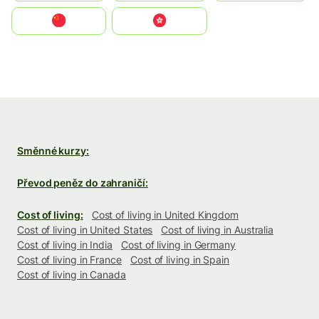
中国
中國香港特別行政區
Směnné kurzy:
Převod peněz do zahraničí:
Cost of living:
Cost of living in United Kingdom
Cost of living in United States
Cost of living in Australia
Cost of living in India
Cost of living in Germany
Cost of living in France
Cost of living in Spain
Cost of living in Canada