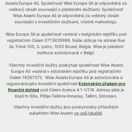
Assets Europe AS. Společnost Wise Europe SA je odpovědná za
veškerý obsah související s platebními službami. Společnost
Wise Assets Europe AS je odpovědná za veškerý obsah
související s investičními službami, včetně marketingu.
Wise Europe SA je společnost vedená v belgickém rejstříku pod
registračním číslem 0713629988. Naše sídlo je na adrese Rue
du Trône 100, 3. patro, 1050 Brusel, Belgie. Wise je platební
instituce autorizovaná v Belgii.
Všechny investiční služby poskytuje společnost Wise Assets
Europe AS vedená v estonském rejstříku pod registračním
číslem 16267372. Wise Assets Europe AS je autorizována a
regulována jako investiční společnost
Estonským úřadem pro
finanční dohled
pod číslem licence 4.1-1/174. Adresa sídla je
Kopli tn 68a, Põhja-Tallinna linnaosa, Tallinn, Estonsko.
Všechny investiční služby jsou poskytovány příslušným
subjektem Wise Assets
ve vaší lokalitě
.