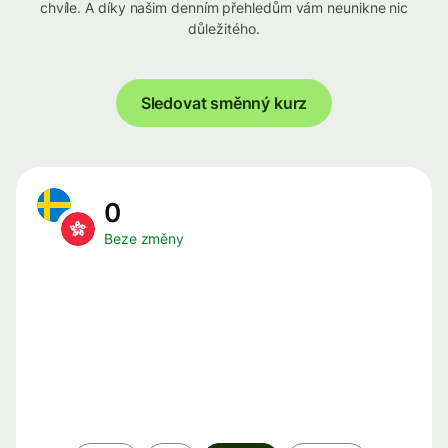
chvíle. A díky našim denním přehledům vám neunikne nic
důležitého.
Sledovat směnný kurz
0
Beze změny