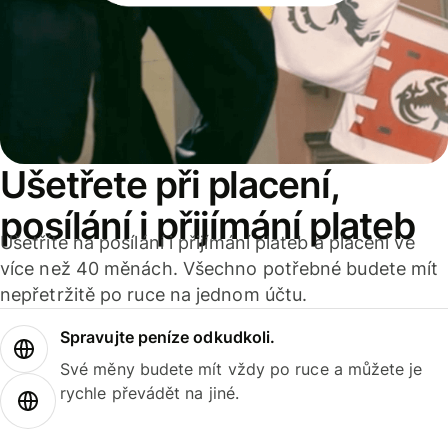
Ušetřete při placení,
posílání i přijímání plateb
Ušetříte na posílání i přijímání plateb a placení ve
více než 40 měnách. Všechno potřebné budete mít
nepřetržitě po ruce na jednom účtu.
Spravujte peníze odkudkoli.
Své měny budete mít vždy po ruce a můžete je
rychle převádět na jiné.