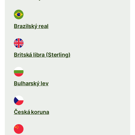
Brazilský real
Britská libra (Sterling)
Bulharský lev
Česká koruna