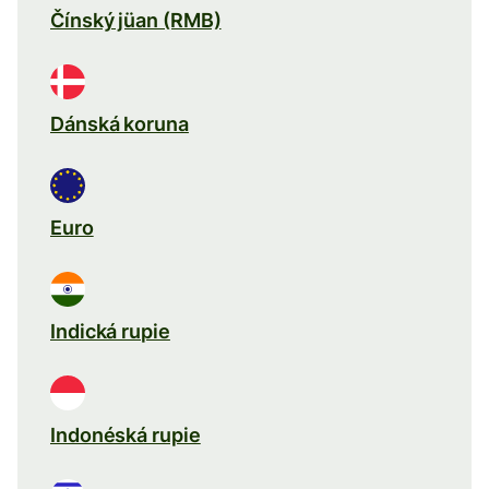
Čínský jüan (RMB)
Dánská koruna
Euro
Indická rupie
Indonéská rupie