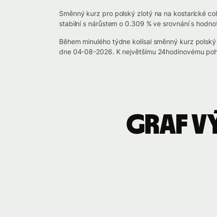
Směnný kurz pro polský zlotý na na kostarické col
stabilní s nárůstem o 0.309 % ve srovnání s hodno
Během minulého týdne kolísal směnný kurz polský
dne 04-08-2026. K největšímu 24hodinovému pohy
Graf v