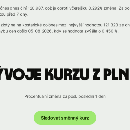
ónes dnes činí 120.987, což je oproti včerejšku 0.292% změna. Za pos
tou před 7 dny.
 zlotý na na kostarické colónes mezi nejvyšší hodnotou 121.323 ze 
bu cen došlo 05-08-2026, kdy se hodnota zvýšila o 0.450 %.
ývoje kurzu z PLN
Procentuální změna za posl. poslední 1 den
Sledovat směnný kurz