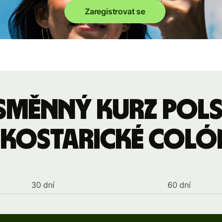
Zaregistrovat se
 směnný kurz pols
 kostarické coló
30 dní
60 dní