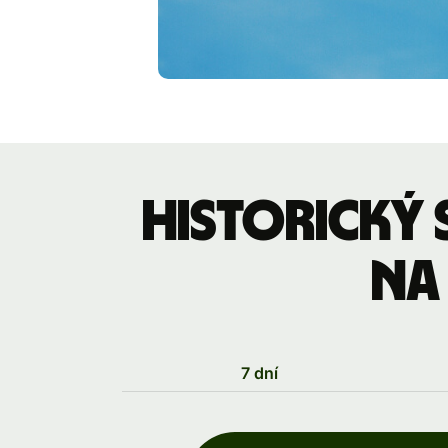
Historický
na
7 dní