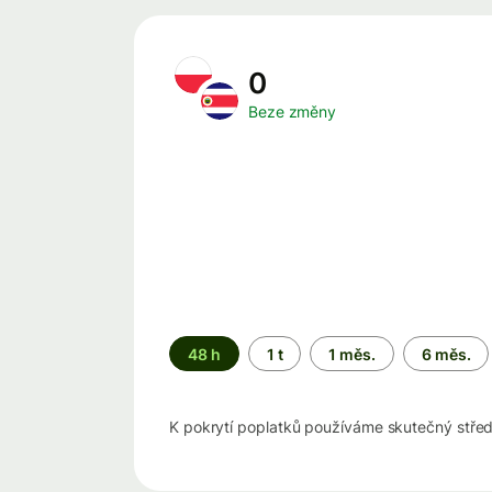
0
Beze změny
Časové
48 h
1 t
1 měs.
6 měs.
období
K pokrytí poplatků používáme skutečný stře