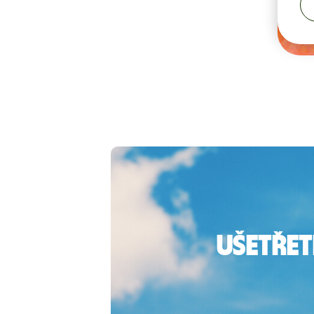
Ušetřet