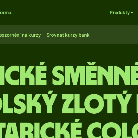
forma
Produkty
pozornění na kurzy
Srovnat kurzy bank
ické směnn
lský zlotý
tarické col