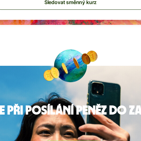
Sledovat směnný kurz
e při posílání peněz do z