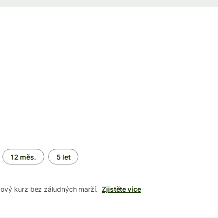
12 měs.
5 let
dový kurz bez záludných marží.
Zjistěte více