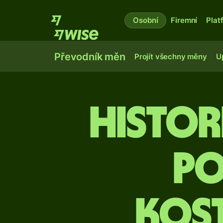
Osobní
Firemní
Plat
Převodník měn
Projít všechny měny
U
Histor
po
kos