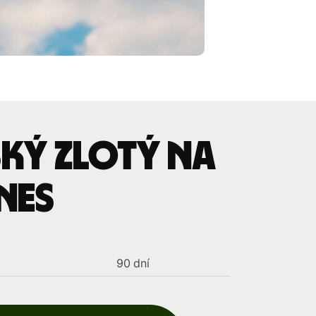
ký zlotý na
nes
90 dní