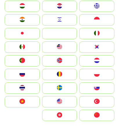
Greece
Hrvatska
Magyarország
Indonesia
Israel
India
Italia
JA
Japan
South Korea
Malay
Mexico
Nederland
Norge
Portugal
Polska
România
Россия
Slovensko
Ruoŧŧa
ไทย
Türkiye
United States
Vietnam
中国
中國香港特別行政區