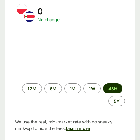
0
No change
الفترة
12M
6M
1M
1W
48H
الزمنية
5Y
We use the real, mid-market rate with no sneaky
mark-up to hide the fees.
Learn more