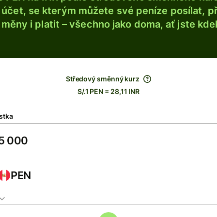
účet, se kterým můžete své peníze posílat, p
é měny i platit – všechno jako doma, ať jste kdek
Středový směnný kurz
S/.1 PEN = 28,11 INR
stka
PEN