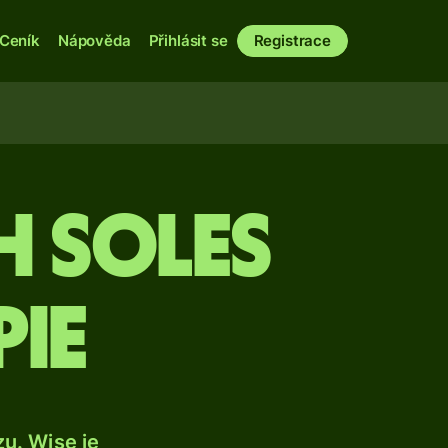
Ceník
Nápověda
Přihlásit se
Registrace
h soles
pie
u. Wise je