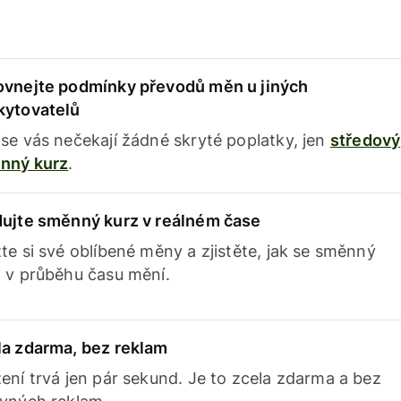
ovnejte podmínky převodů měn u jiných
kytovatelů
se vás nečekají žádné skryté poplatky, jen
středový
nný kurz
.
dujte směnný kurz v reálném čase
te si své oblíbené měny a zjistěte, jak se směnný
 v průběhu času mění.
la zdarma, bez reklam
ení trvá jen pár sekund. Je to zcela zdarma a bez