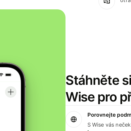
otr
Stáhněte si
Wise pro p
Porovnejte podm
S Wise vás neček