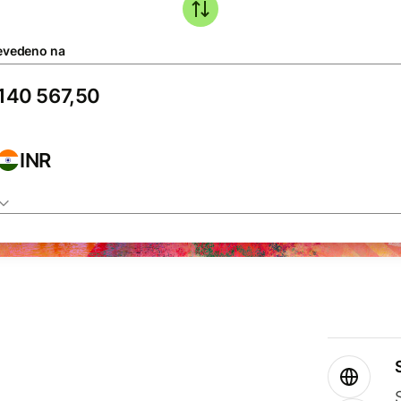
evedeno na
INR