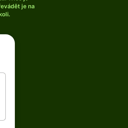
řevádět je na
oli.