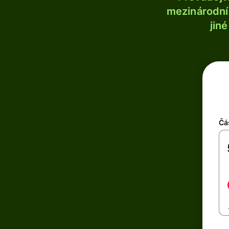
mezinárodní 
jin
Čá