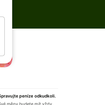
Spravujte peníze odkudkoli.
Své měny budete mít vždy