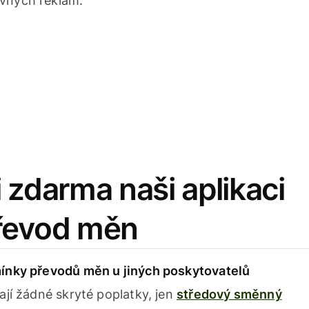
avných reklam.
 zdarma naši aplikaci
řevod měn
ínky převodů měn u jiných poskytovatelů
ají žádné skryté poplatky, jen
středový směnný