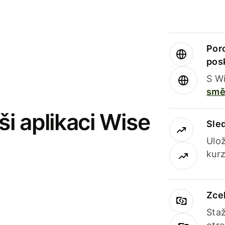
Por
pos
S Wi
smě
i aplikaci Wise
Sle
Ulož
kurz
Zce
Staž