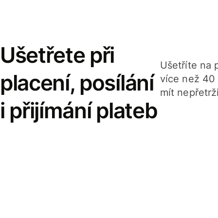
Ušetřete při
Ušetříte na p
placení, posílání
více než 40
mít nepřetrž
i přijímání plateb