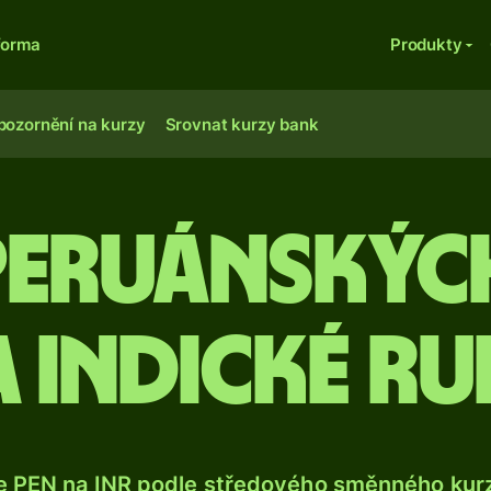
forma
Produkty
pozornění na kurzy
Srovnat kurzy bank
peruánskýc
 indické ru
e PEN na INR podle středového směnného kurz