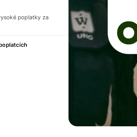
vysoké poplatky za
 poplatcích