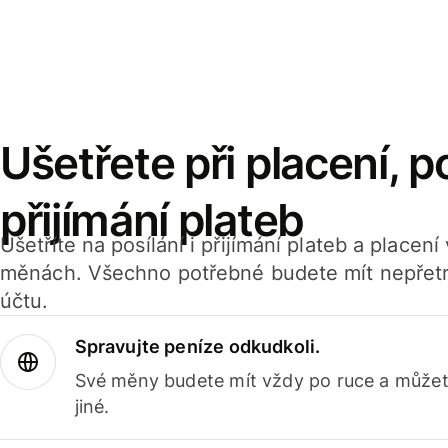
Ušetřete při placení, po
přijímání plateb
Ušetříte na posílání i přijímání plateb a placen
měnách. Všechno potřebné budete mít nepřetr
účtu.
Spravujte peníze odkudkoli.
Své měny budete mít vždy po ruce a můžete
jiné.