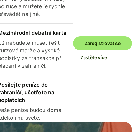
po ruce a můžete je rychle
převádět na jiné.
Mezinárodní debetní karta
Už nebudete muset řešit
Zaregistrovat se
kurzové marže a vysoké
Zjistěte více
poplatky za transakce při
placení v zahraničí.
Posílejte peníze do
zahraničí, ušetřete na
poplatcích
Vaše peníze budou doma
kdekoli na světě.