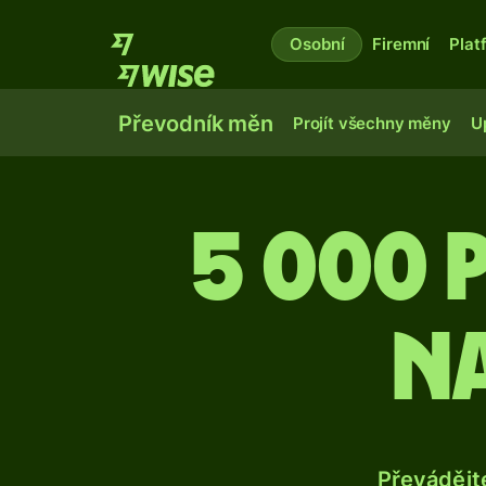
Osobní
Firemní
Plat
Převodník měn
Projít všechny měny
U
5 000 
na
Převádějt