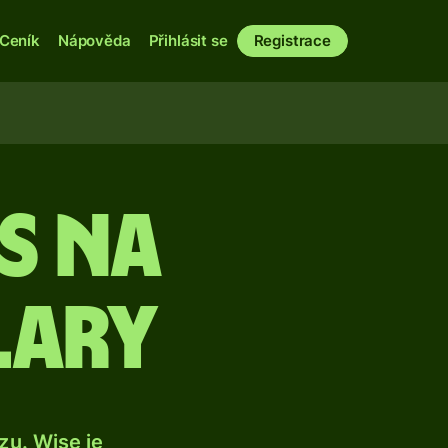
Ceník
Nápověda
Přihlásit se
Registrace
s na
lary
u. Wise je