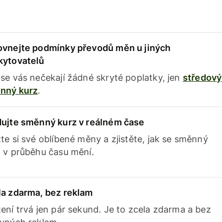
ovnejte podmínky převodů měn u jiných
kytovatelů
se vás nečekají žádné skryté poplatky, jen
středový
nný kurz
.
dujte směnný kurz v reálném čase
te si své oblíbené měny a zjistěte, jak se směnný
 v průběhu času mění.
la zdarma, bez reklam
ení trvá jen pár sekund. Je to zcela zdarma a bez