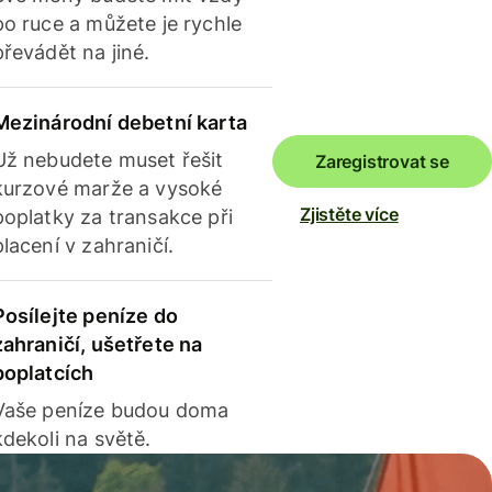
po ruce a můžete je rychle
převádět na jiné.
Mezinárodní debetní karta
Už nebudete muset řešit
Zaregistrovat se
kurzové marže a vysoké
Zjistěte více
poplatky za transakce při
placení v zahraničí.
Posílejte peníze do
zahraničí, ušetřete na
poplatcích
Vaše peníze budou doma
kdekoli na světě.