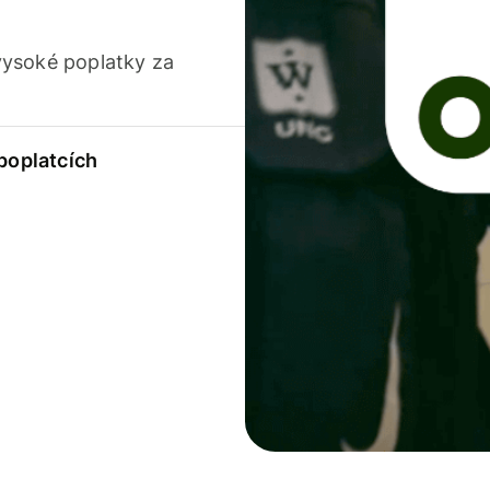
vysoké poplatky za
 poplatcích