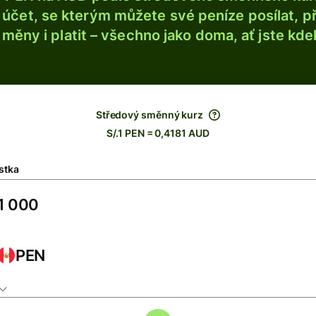
účet, se kterým můžete své peníze posílat, p
é měny i platit – všechno jako doma, ať jste kdek
Středový směnný kurz
S/.1 PEN = 0,4181 AUD
stka
PEN