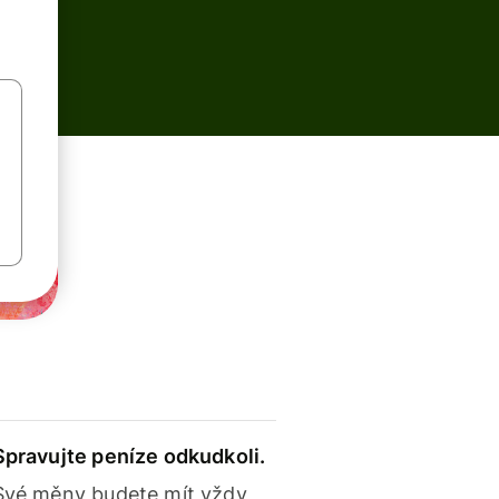
Spravujte peníze odkudkoli.
Své měny budete mít vždy