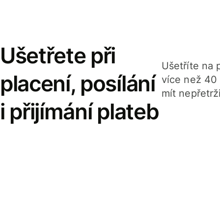
Ušetřete při
Ušetříte na p
placení, posílání
více než 40
mít nepřetrž
i přijímání plateb