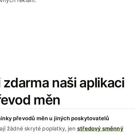
avných reklam.
 zdarma naši aplikaci
řevod měn
ínky převodů měn u jiných poskytovatelů
ají žádné skryté poplatky, jen
středový směnný