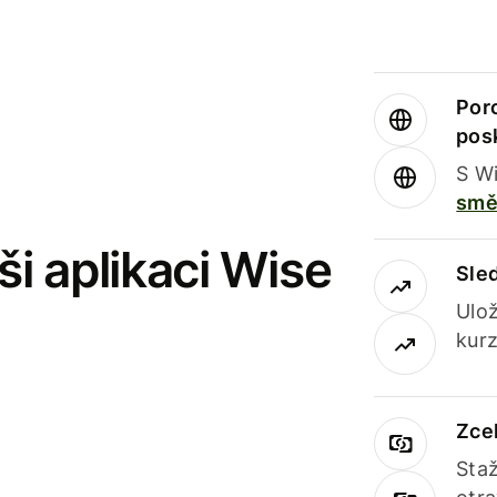
Por
pos
S Wi
smě
i aplikaci Wise
Sle
Ulož
kurz
Zce
Staž