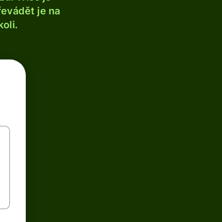
řevádět je na
oli.