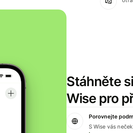
otr
Stáhněte si
Wise pro p
Porovnejte podm
S Wise vás neček