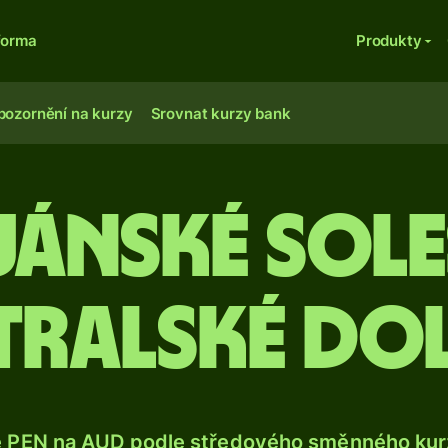
forma
Produkty
pozornění na kurzy
Srovnat kurzy bank
uánské sole
tralské do
e PEN na AUD podle středového směnného kurz