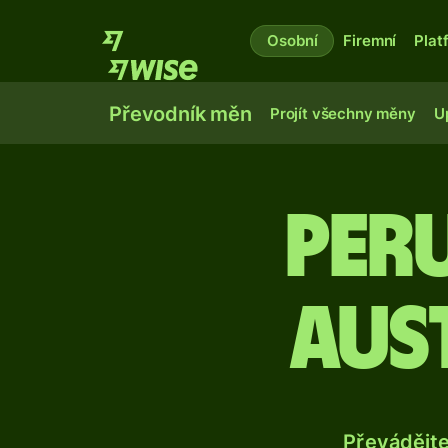
Osobní
Firemní
Plat
Převodník měn
Projít všechny měny
U
Per
aus
Převádějt