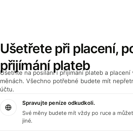
Ušetřete při placení, po
přijímání plateb
Ušetříte na posílání i přijímání plateb a placen
měnách. Všechno potřebné budete mít nepřetr
účtu.
Spravujte peníze odkudkoli.
Své měny budete mít vždy po ruce a můžete
jiné.