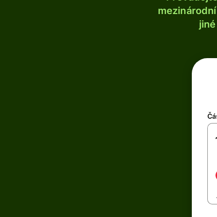
mezinárodní 
jin
Čá