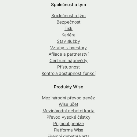
Společnost a tým
Společnost a tým
Bezpečnost
Tisk
Kariéra
Stav služby
Vztahy s investory
Afilace a partnerství
Centrum nápovědy
Přístupnost
Kontrola dostupnosti funkcí
Produkty Wise
Mezinárodní převod peněz
Wise účet
Mezinárodní debetní karta
Převod vysoké částky
Přijmout peníze
Platforma Wise
Firemní debetní karta