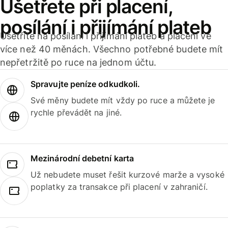
Ušetřete při placení,
posílání i přijímání plateb
Ušetříte na posílání i přijímání plateb a placení ve
více než 40 měnách. Všechno potřebné budete mít
nepřetržitě po ruce na jednom účtu.
Spravujte peníze odkudkoli.
Své měny budete mít vždy po ruce a můžete je
rychle převádět na jiné.
Mezinárodní debetní karta
Už nebudete muset řešit kurzové marže a vysoké
poplatky za transakce při placení v zahraničí.