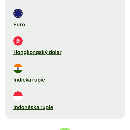
Euro
Hongkongský dolar
Indická rupie
Indonéská rupie