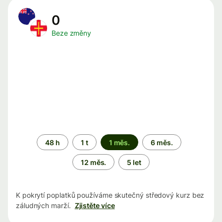
0
Beze změny
Časové
48 h
1 t
1 měs.
6 měs.
období
12 měs.
5 let
K pokrytí poplatků používáme skutečný středový kurz bez
záludných marží.
Zjistěte více