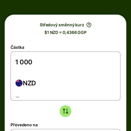
Středový směnný kurz
$1 NZD = 0,4366 GGP
Částka
NZD
Převedeno na