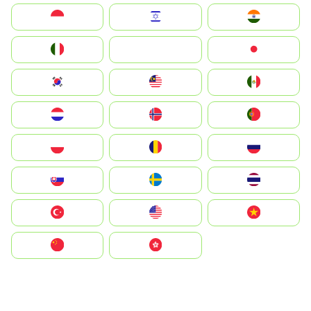
Indonesia
Israel
India
Italia
JA
Japan
South Korea
Malay
Mexico
Nederland
Norge
Portugal
Polska
România
Россия
Slovensko
Ruoŧŧa
ไทย
Türkiye
United States
Vietnam
中国
中國香港特別行政區