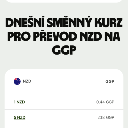
Dnešní směnný kurz
pro převod NZD na
GGP
NZD
GGP
1
NZD
0.44
GGP
5
NZD
2.18
GGP