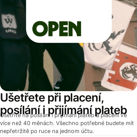
Ušetřete při placení,
posílání i přijímání plateb
Ušetříte na posílání i přijímání plateb a placení ve
více než 40 měnách. Všechno potřebné budete mít
nepřetržitě po ruce na jednom účtu.