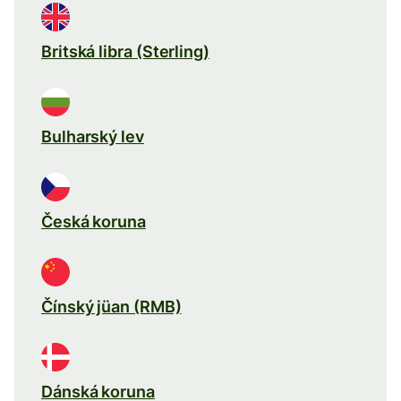
Britská libra (Sterling)
Bulharský lev
Česká koruna
Čínský jüan (RMB)
Dánská koruna