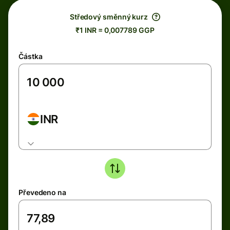
Středový směnný kurz
₹1 INR = 0,007789 GGP
Částka
INR
Převedeno na