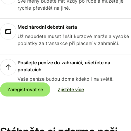
Své měny budete mít vždy po ruce a můžete je
rychle převádět na jiné.
Mezinárodní debetní karta
Už nebudete muset řešit kurzové marže a vysoké
poplatky za transakce při placení v zahraničí.
Posílejte peníze do zahraničí, ušetřete na
poplatcích
Vaše peníze budou doma kdekoli na světě.
Zaregistrovat se
Zjistěte více