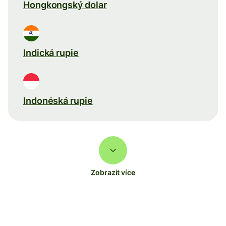
Hongkongský dolar
Indická rupie
Indonéská rupie
Zobrazit více