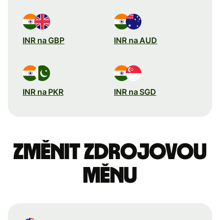
INR na GBP
INR na AUD
INR na PKR
INR na SGD
Změnit zdrojovou
měnu