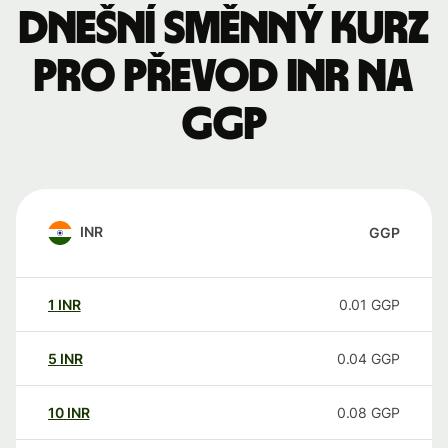
Dnešní směnný kurz
pro převod INR na
GGP
INR
GGP
1
INR
0.01
GGP
5
INR
0.04
GGP
10
INR
0.08
GGP