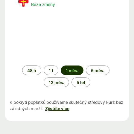
Beze změny
Časové
48 h
1 t
1 měs.
6 měs.
období
12 měs.
5 let
K pokrytí poplatků používáme skutečný středový kurz bez
záludných marží.
Zjistěte více