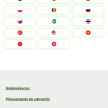
Polska
România
Россия
Slovensko
Ruoŧŧa
ไทย
Türkiye
United States
Vietnam
中国
中國香港特別行政區
Směnné kurzy:
Převod peněz do zahraničí: