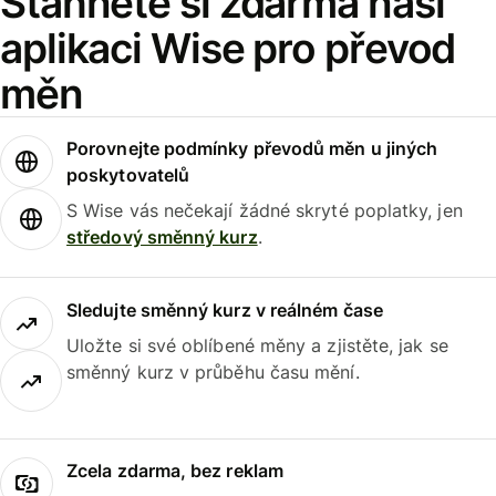
Stáhněte si zdarma naši
aplikaci Wise pro převod
měn
Porovnejte podmínky převodů měn u jiných
poskytovatelů
S Wise vás nečekají žádné skryté poplatky, jen
středový směnný kurz
.
Sledujte směnný kurz v reálném čase
Uložte si své oblíbené měny a zjistěte, jak se
směnný kurz v průběhu času mění.
Zcela zdarma, bez reklam