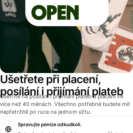
Ušetřete při placení,
posílání i přijímání plateb
Ušetříte na posílání i přijímání plateb a placení ve
více než 40 měnách. Všechno potřebné budete mít
nepřetržitě po ruce na jednom účtu.
Spravujte peníze odkudkoli.