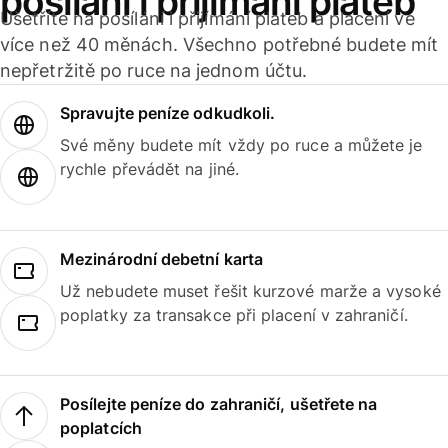
posílání i přijímání plateb
Ušetříte na posílání i přijímání plateb a placení ve
více než 40 měnách. Všechno potřebné budete mít
nepřetržitě po ruce na jednom účtu.
Spravujte peníze odkudkoli.
Své měny budete mít vždy po ruce a můžete je
rychle převádět na jiné.
Mezinárodní debetní karta
Už nebudete muset řešit kurzové marže a vysoké
poplatky za transakce při placení v zahraničí.
Posílejte peníze do zahraničí, ušetřete na
poplatcích