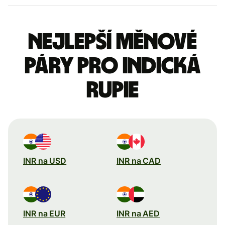
Nejlepší měnové
páry pro indická
rupie
INR na USD
INR na CAD
INR na EUR
INR na AED