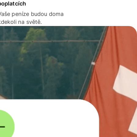
poplatcích
Vaše peníze budou doma
kdekoli na světě.