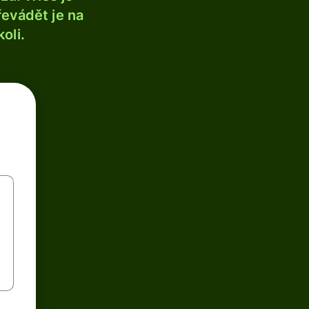
řevádět je na
oli.