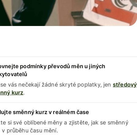
ovnejte podmínky převodů měn u jiných
kytovatelů
se vás nečekají žádné skryté poplatky, jen
středový
nný kurz
.
dujte směnný kurz v reálném čase
te si své oblíbené měny a zjistěte, jak se směnný
 v průběhu času mění.