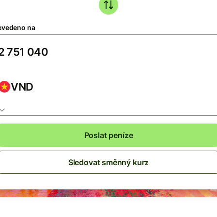
evedeno na
VND
Poslat peníze
Sledovat směnný kurz