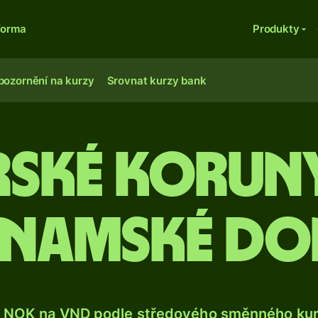
forma
Produkty
pozornění na kurzy
Srovnat kurzy bank
ské korun
tnamské d
 NOK na VND podle středového směnného kurz