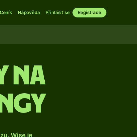
Ceník
Nápověda
Přihlásit se
Registrace
y na
ongy
u. Wise je