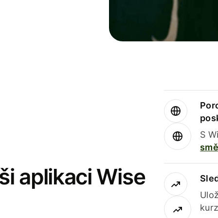
Por
pos
S Wi
smě
i aplikaci Wise
Sle
Ulož
kurz