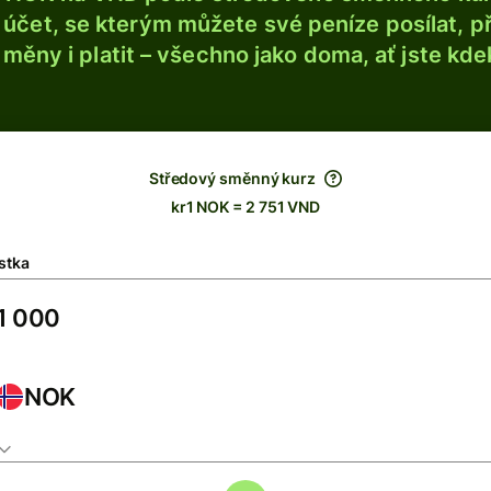
účet, se kterým můžete své peníze posílat, p
é měny i platit – všechno jako doma, ať jste kdek
Středový směnný kurz
kr1 NOK = 2 751 VND
stka
NOK