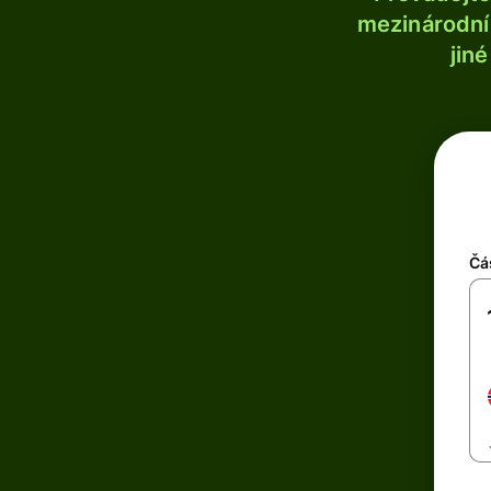
mezinárodní 
jin
Čá