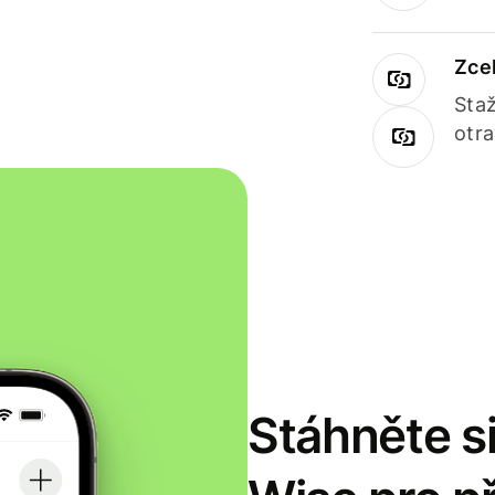
Zce
Staž
otr
Stáhněte si