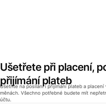
Ušetřete při placení, po
přijímání plateb
Ušetříte na posílání i přijímání plateb a placen
měnách. Všechno potřebné budete mít nepřetr
účtu.