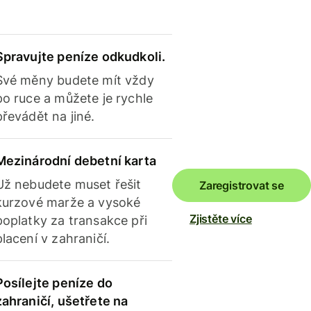
Spravujte peníze odkudkoli.
Své měny budete mít vždy
po ruce a můžete je rychle
převádět na jiné.
Mezinárodní debetní karta
Už nebudete muset řešit
Zaregistrovat se
kurzové marže a vysoké
Zjistěte více
poplatky za transakce při
placení v zahraničí.
Posílejte peníze do
zahraničí, ušetřete na