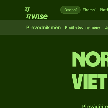
Osobní
Firemní
Plat
Převodník měn
Projít všechny měny
U
Nor
vie
Převádějte