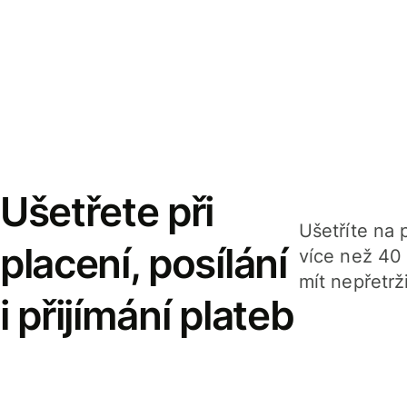
Ušetřete při
Ušetříte na p
placení, posílání
více než 40
mít nepřetrž
i přijímání plateb