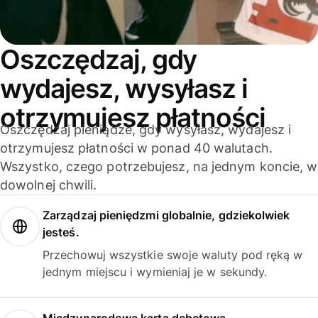
Oszczędzaj, gdy
wydajesz, wysyłasz i
otrzymujesz płatności
Oszczędzaj pieniądze, gdy wysyłasz, wydajesz i
otrzymujesz płatności w ponad 40 walutach.
Wszystko, czego potrzebujesz, na jednym koncie, w
dowolnej chwili.
Zarządzaj pieniędzmi globalnie, gdziekolwiek
jesteś.
Przechowuj wszystkie swoje waluty pod ręką w
jednym miejscu i wymieniaj je w sekundy.