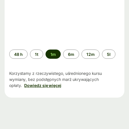
Przedział
48 h
1t
1m
6m
12m
5l
czasu
Korzystamy z rzeczywistego, uśrednionego kursu
wymiany, bez podstępnych marż ukrywających
opłaty.
Dowiedz się więcej