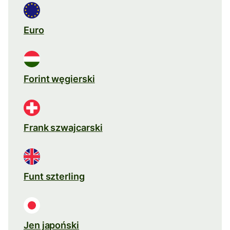
Euro
Forint węgierski
Frank szwajcarski
Funt szterling
Jen japoński