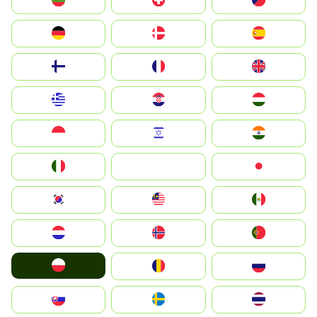
България
Switzerland
Czechia
Deutschland
Denmark
España
Suomi
France
United Kingdom
Greece
Hrvatska
Magyarország
Indonesia
Israel
India
Italia
JA
Japan
South Korea
Malay
Mexico
Nederland
Norge
Portugal
Polska
România
Россия
Slovensko
Ruoŧŧa
ไทย