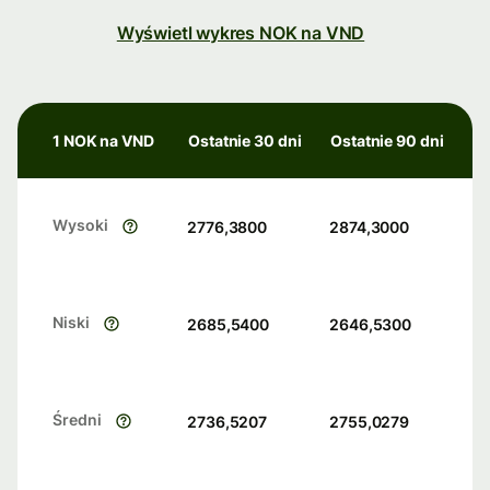
Wyświetl wykres NOK na VND
1 NOK na VND
Ostatnie 30 dni
Ostatnie 90 dni
Wysoki
2776,3800
2874,3000
Niski
2685,5400
2646,5300
Średni
2736,5207
2755,0279