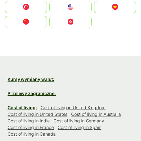
Türkiye
United States
Vietnam
中国
中國香港特別行政區
Kursy wymiany walut:
Przelewy zagraniczne:
Cost of living:
Cost of living in United Kingdom
Cost of living in United States
Cost of living in Australia
Cost of living in India
Cost of living in Germany
Cost of living in France
Cost of living in Spain
Cost of living in Canada