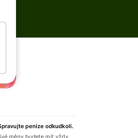
Spravujte peníze odkudkoli.
Své měny budete mít vždy