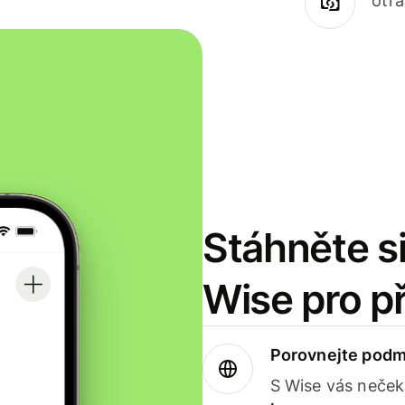
otr
Stáhněte si
Wise pro p
Porovnejte podm
S Wise vás neček