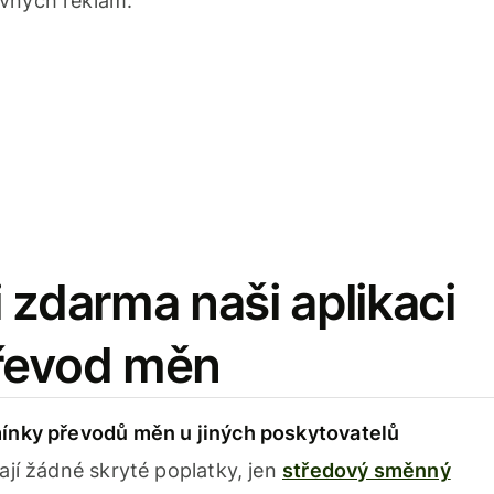
avných reklam.
 zdarma naši aplikaci
řevod měn
ínky převodů měn u jiných poskytovatelů
ají žádné skryté poplatky, jen
středový směnný