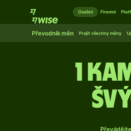
Osobní
Firemní
Plat
Převodník měn
Projít všechny měny
U
1 ka
šv
Převádějt