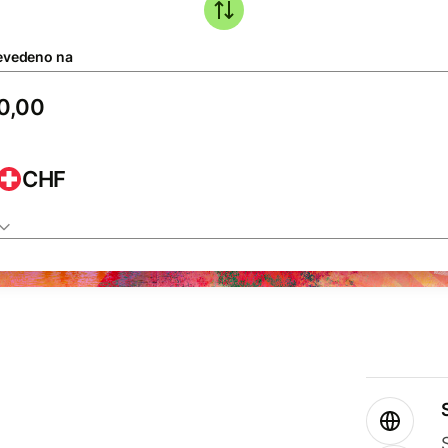
evedeno na
CHF