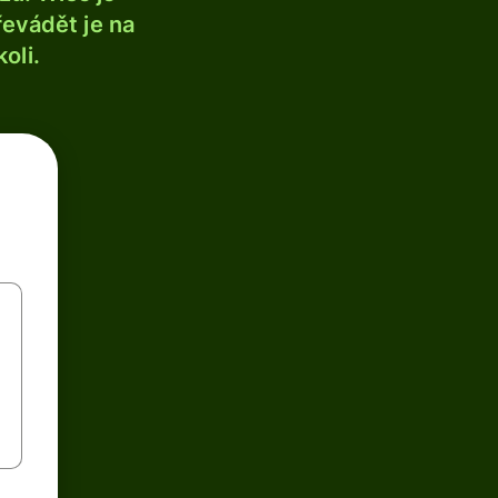
řevádět je na
oli.