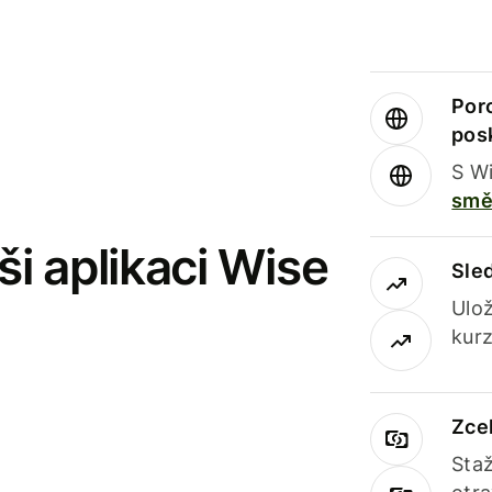
Por
pos
S Wi
smě
i aplikaci Wise
Sle
Ulož
kurz
Zce
Staž