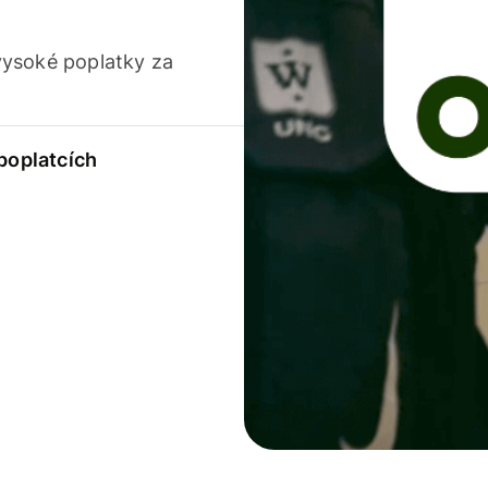
vysoké poplatky za
 poplatcích