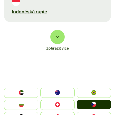
Indonéská rupie
Zobrazit více
الإمارات العربية المتحدة
Australia
Brazil
Czechia
България
Switzerland