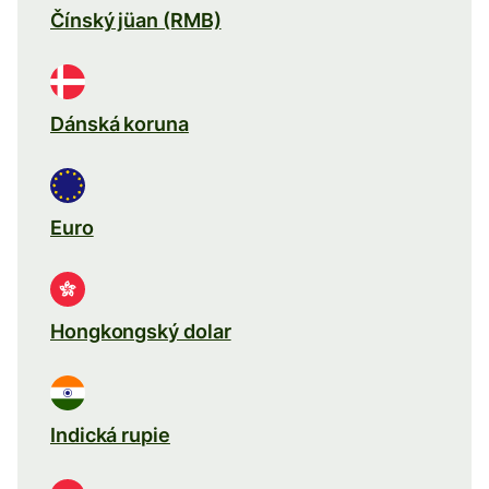
Čínský jüan (RMB)
Dánská koruna
Euro
Hongkongský dolar
Indická rupie