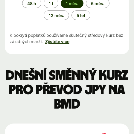
Časové
48 h
1 t
1 měs.
6 měs.
období
12 měs.
5 let
K pokrytí poplatků používáme skutečný středový kurz bez
záludných marží.
Zjistěte více
Dnešní směnný kurz
pro převod JPY na
BMD