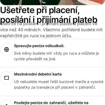
Ušetřete při placení,
posílání i přijímání plateb
Ušetříte na posílání i přijímání plateb a placení ve
více než 40 měnách. Všechno potřebné budete mít
nepřetržitě po ruce na jednom účtu.
Spravujte peníze odkudkoli.
Své měny budete mít vždy po ruce a můžete je
rychle převádět na jiné.
Mezinárodní debetní karta
Už nebudete muset řešit kurzové marže a vysoké
poplatky za transakce při placení v zahraničí.
Posílejte peníze do zahraničí, ušetřete na