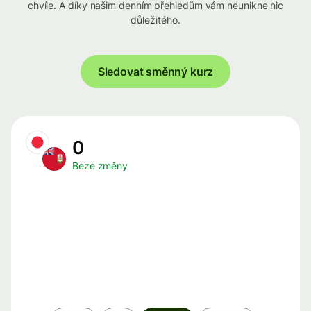
chvíle. A díky našim denním přehledům vám neunikne nic
důležitého.
Sledovat směnný kurz
0
Beze změny