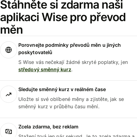
Stáhněte si zdarma naši
aplikaci Wise pro převod
měn
Porovnejte podmínky převodů měn u jiných
poskytovatelů
S Wise vás nečekají žádné skryté poplatky, jen
středový směnný kurz
.
Sledujte směnný kurz v reálném čase
Uložte si své oblíbené měny a zjistěte, jak se
směnný kurz v průběhu času mění.
Zcela zdarma, bez reklam
Stažení trvá jen pár sekund. Je to zcela zdarma a