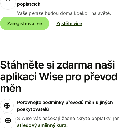
poplatcích
Vaše peníze budou doma kdekoli na světě.
Zaregistrovat se
Zjistěte více
Stáhněte si zdarma naši
aplikaci Wise pro převod
měn
Porovnejte podmínky převodů měn u jiných
poskytovatelů
S Wise vás nečekají žádné skryté poplatky, jen
středový směnný kurz
.