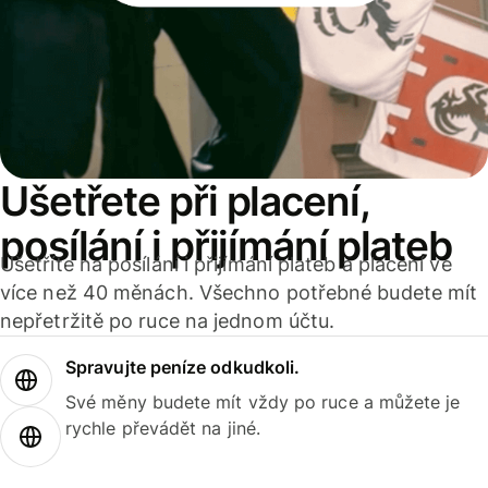
Ušetřete při placení,
posílání i přijímání plateb
Ušetříte na posílání i přijímání plateb a placení ve
více než 40 měnách. Všechno potřebné budete mít
nepřetržitě po ruce na jednom účtu.
Spravujte peníze odkudkoli.
Své měny budete mít vždy po ruce a můžete je
rychle převádět na jiné.