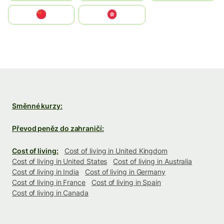
中国
中國香港特別行政區
Směnné kurzy:
Převod peněz do zahraničí:
Cost of living:
Cost of living in United Kingdom
Cost of living in United States
Cost of living in Australia
Cost of living in India
Cost of living in Germany
Cost of living in France
Cost of living in Spain
Cost of living in Canada