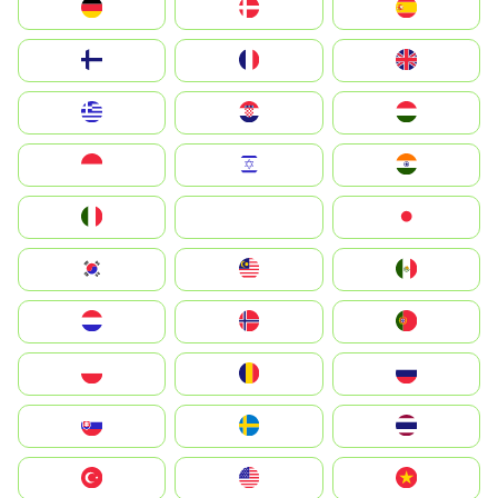
Deutschland
Denmark
España
Suomi
France
United Kingdom
Greece
Hrvatska
Magyarország
Indonesia
Israel
India
Italia
JA
Japan
South Korea
Malay
Mexico
Nederland
Norge
Portugal
Polska
România
Россия
Slovensko
Ruoŧŧa
ไทย
Türkiye
United States
Vietnam