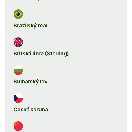
Brazilský real
Britská libra (Sterling)
Bulharský lev
Česká koruna