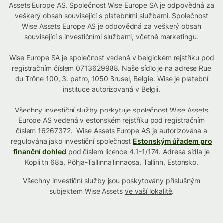
Assets Europe AS. Společnost Wise Europe SA je odpovědná za
veškerý obsah související s platebními službami. Společnost
Wise Assets Europe AS je odpovědná za veškerý obsah
související s investičními službami, včetně marketingu.
Wise Europe SA je společnost vedená v belgickém rejstříku pod
registračním číslem 0713629988. Naše sídlo je na adrese Rue
du Trône 100, 3. patro, 1050 Brusel, Belgie. Wise je platební
instituce autorizovaná v Belgii.
Všechny investiční služby poskytuje společnost Wise Assets
Europe AS vedená v estonském rejstříku pod registračním
číslem 16267372. Wise Assets Europe AS je autorizována a
regulována jako investiční společnost
Estonským úřadem pro
finanční dohled
pod číslem licence 4.1-1/174. Adresa sídla je
Kopli tn 68a, Põhja-Tallinna linnaosa, Tallinn, Estonsko.
Všechny investiční služby jsou poskytovány příslušným
subjektem Wise Assets
ve vaší lokalitě
.