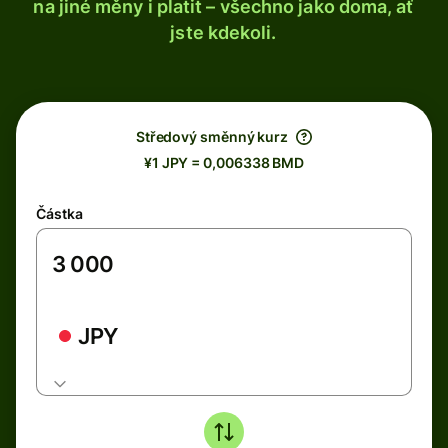
na jiné měny i platit – všechno jako doma, ať
jste kdekoli.
Středový směnný kurz
¥1 JPY = 0,006338 BMD
Částka
JPY