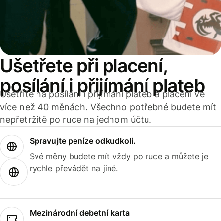
Ušetřete při placení,
posílání i přijímání plateb
Ušetříte na posílání i přijímání plateb a placení ve
více než 40 měnách. Všechno potřebné budete mít
nepřetržitě po ruce na jednom účtu.
Spravujte peníze odkudkoli.
Své měny budete mít vždy po ruce a můžete je
rychle převádět na jiné.
Mezinárodní debetní karta