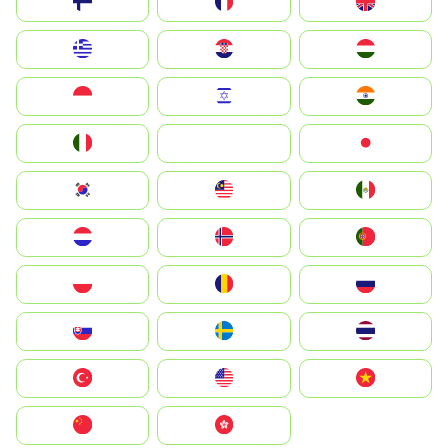
Suomi
France
United Kingdom
Greece
Hrvatska
Magyarország
Indonesia
Israel
India
Italia
JA
Japan
South Korea
Malay
Mexico
Nederland
Norge
Portugal
Polska
România
Россия
Slovensko
Ruoŧŧa
ไทย
Türkiye
United States
Vietnam
中国
中國香港特別行政區