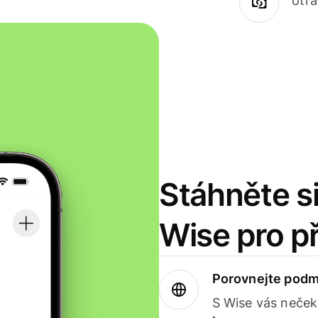
otr
Stáhněte si
Wise pro p
Porovnejte podm
S Wise vás neček