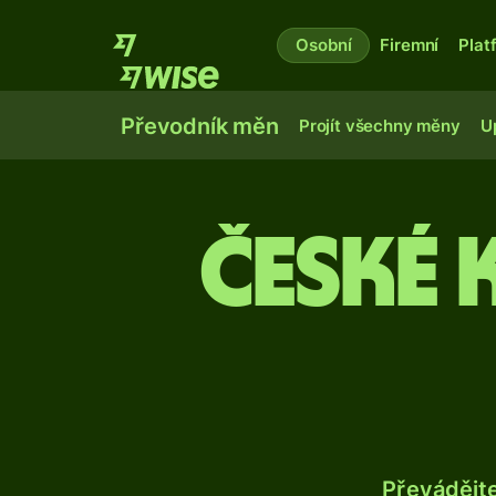
Osobní
Firemní
Plat
Převodník měn
Projít všechny měny
U
České
Převádějt