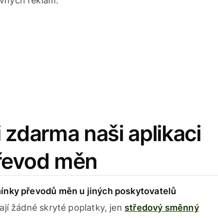
avných reklam.
 zdarma naši aplikaci
řevod měn
ínky převodů měn u jiných poskytovatelů
ají žádné skryté poplatky, jen
středový směnný