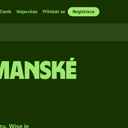
Ceník
Nápověda
Přihlásit se
Registrace
manské
u. Wise je