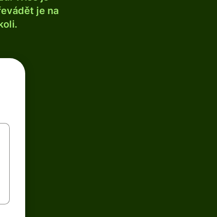
řevádět je na
oli.