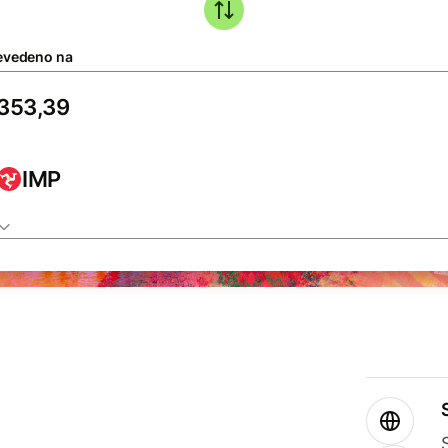
evedeno na
IMP