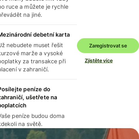
po ruce a můžete je rychle
převádět na jiné.
Mezinárodní debetní karta
Už nebudete muset řešit
Zaregistrovat se
kurzové marže a vysoké
Zjistěte více
poplatky za transakce při
placení v zahraničí.
Posílejte peníze do
zahraničí, ušetřete na
poplatcích
Vaše peníze budou doma
kdekoli na světě.