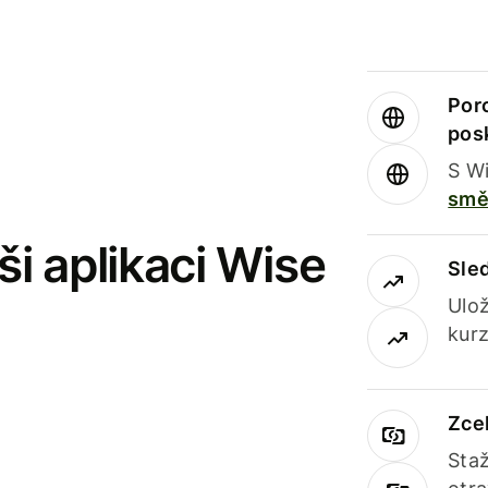
Por
pos
S Wi
smě
i aplikaci Wise
Sle
Ulož
kurz
Zce
Staž