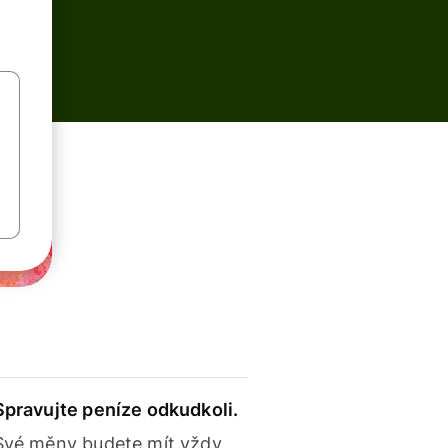
Spravujte peníze odkudkoli.
Své měny budete mít vždy