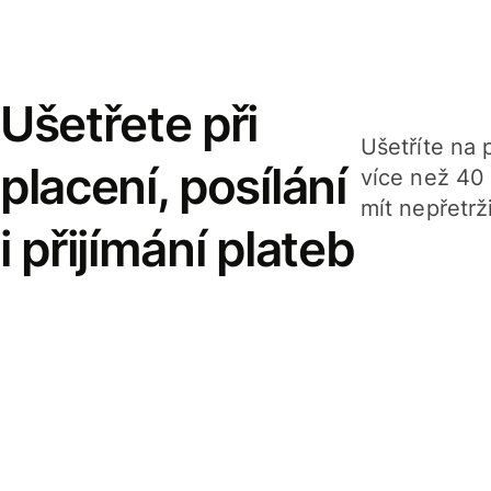
Ušetřete při
Ušetříte na p
placení, posílání
více než 40
mít nepřetrž
i přijímání plateb