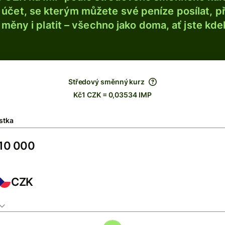
účet, se kterým můžete své peníze posílat, p
é měny i platit – všechno jako doma, ať jste kdek
Středový směnný kurz
Kč1 CZK = 0,03534 IMP
stka
CZK