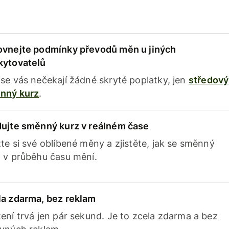
ovnejte podmínky převodů měn u jiných
kytovatelů
se vás nečekají žádné skryté poplatky, jen
středový
nný kurz
.
dujte směnný kurz v reálném čase
te si své oblíbené měny a zjistěte, jak se směnný
 v průběhu času mění.
la zdarma, bez reklam
ení trvá jen pár sekund. Je to zcela zdarma a bez