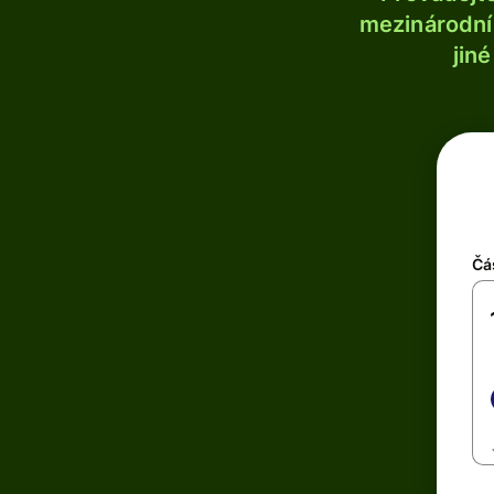
mezinárodní 
jin
Čá