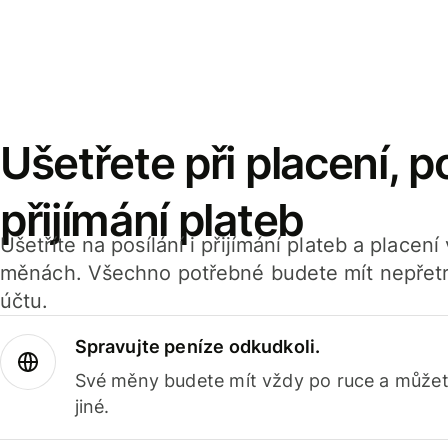
Ušetřete při placení, po
přijímání plateb
Ušetříte na posílání i přijímání plateb a placen
měnách. Všechno potřebné budete mít nepřetr
účtu.
Spravujte peníze odkudkoli.
Své měny budete mít vždy po ruce a můžete
jiné.