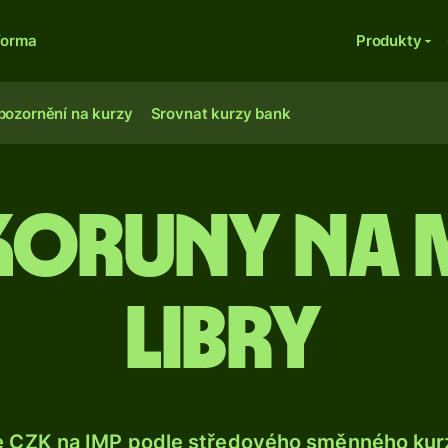
forma
Produkty
pozornění na kurzy
Srovnat kurzy bank
 koruny na 
libry
e CZK na IMP podle středového směnného kurz