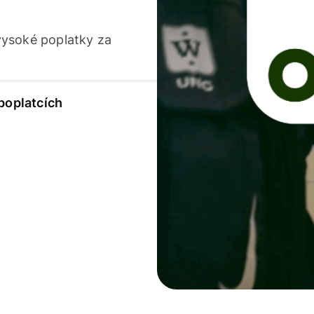
vysoké poplatky za
 poplatcích