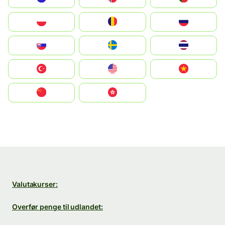
Polska
România
Россия
Slovensko
Ruoŧŧa
ไทย
Türkiye
United States
Vietnam
中国
中國香港特別行政區
Valutakurser:
Overfør penge til udlandet: