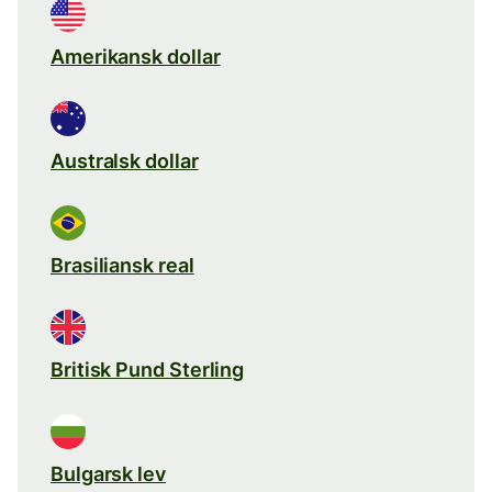
Amerikansk dollar
Australsk dollar
Brasiliansk real
Britisk Pund Sterling
Bulgarsk lev