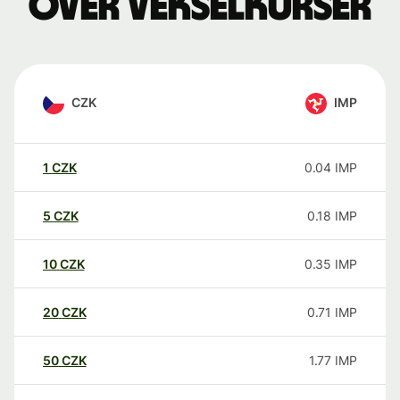
over vekselkurser
CZK
IMP
1
CZK
0.04
IMP
5
CZK
0.18
IMP
10
CZK
0.35
IMP
20
CZK
0.71
IMP
50
CZK
1.77
IMP