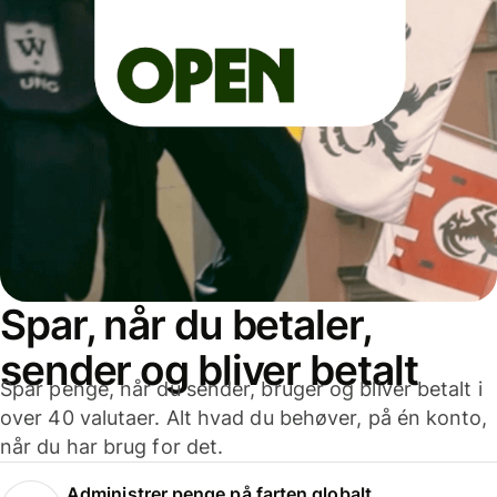
Spar, når du betaler,
sender og bliver betalt
Spar penge, når du sender, bruger og bliver betalt i
over 40 valutaer. Alt hvad du behøver, på én konto,
når du har brug for det.
Administrer penge på farten globalt.