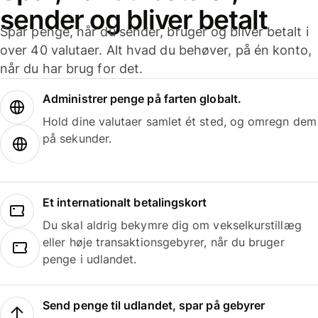
sender og bliver betalt
Spar penge, når du sender, bruger og bliver betalt i
over 40 valutaer. Alt hvad du behøver, på én konto,
når du har brug for det.
Administrer penge på farten globalt.
Hold dine valutaer samlet ét sted, og omregn dem
på sekunder.
Et internationalt betalingskort
Du skal aldrig bekymre dig om vekselkurstillæg
eller høje transaktionsgebyrer, når du bruger
penge i udlandet.
Send penge til udlandet, spar på gebyrer