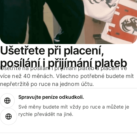
Ušetřete při placení,
posílání i přijímání plateb
Ušetříte na posílání i přijímání plateb a placení ve
více než 40 měnách. Všechno potřebné budete mít
nepřetržitě po ruce na jednom účtu.
Spravujte peníze odkudkoli.
Své měny budete mít vždy po ruce a můžete je
rychle převádět na jiné.