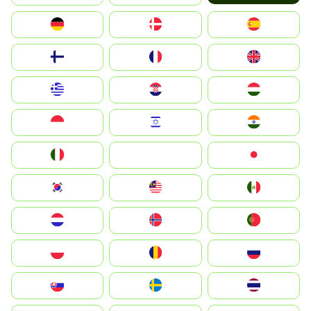
Deutschland
Denmark
España
Suomi
France
United Kingdom
Greece
Hrvatska
Magyarország
Indonesia
Israel
India
Italia
JA
Japan
South Korea
Malay
Mexico
Nederland
Norge
Portugal
Polska
România
Россия
Slovensko
Ruoŧŧa
ไทย