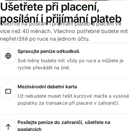
Ušetřete při placení,
posílání i přijímání plateb
Ušetříte na posílání i přijímání plateb a placení ve
více než 40 měnách. Všechno potřebné budete mít
nepřetržitě po ruce na jednom účtu.
Spravujte peníze odkudkoli.
Své měny budete mít vždy po ruce a můžete je
rychle převádět na jiné.
Mezinárodní debetní karta
Už nebudete muset řešit kurzové marže a vysoké
poplatky za transakce při placení v zahraničí.
Posílejte peníze do zahraničí, ušetřete na
poplatcích