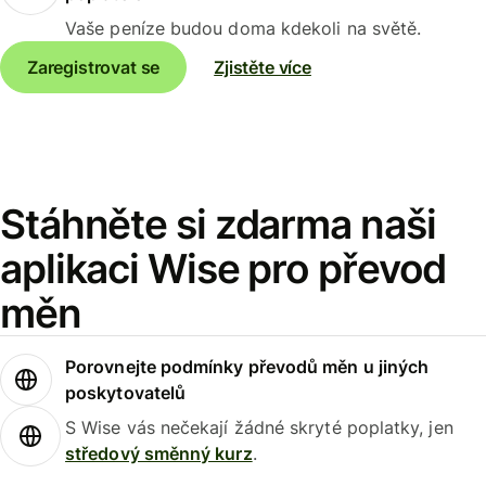
Vaše peníze budou doma kdekoli na světě.
Zaregistrovat se
Zjistěte více
Stáhněte si zdarma naši
aplikaci Wise pro převod
měn
Porovnejte podmínky převodů měn u jiných
poskytovatelů
S Wise vás nečekají žádné skryté poplatky, jen
středový směnný kurz
.