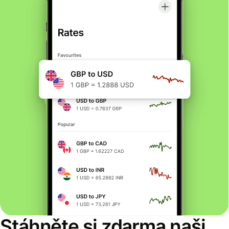
Stáhněte si zdarma naši