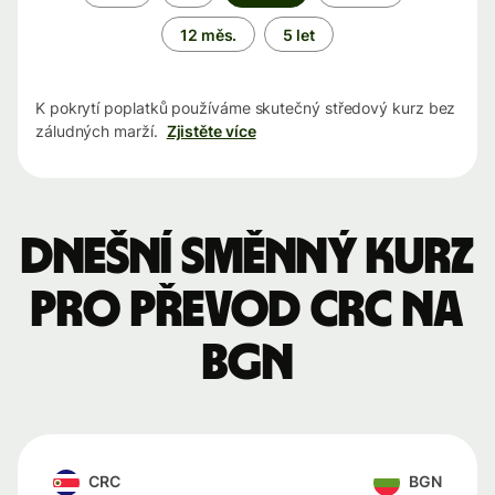
období
12 měs.
5 let
K pokrytí poplatků používáme skutečný středový kurz bez
záludných marží.
Zjistěte více
Dnešní směnný kurz
pro převod CRC na
BGN
CRC
BGN