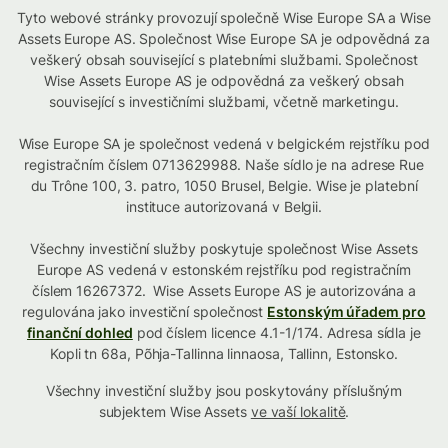
Tyto webové stránky provozují společně Wise Europe SA a Wise
Assets Europe AS. Společnost Wise Europe SA je odpovědná za
veškerý obsah související s platebními službami. Společnost
Wise Assets Europe AS je odpovědná za veškerý obsah
související s investičními službami, včetně marketingu.
Wise Europe SA je společnost vedená v belgickém rejstříku pod
registračním číslem 0713629988. Naše sídlo je na adrese Rue
du Trône 100, 3. patro, 1050 Brusel, Belgie. Wise je platební
instituce autorizovaná v Belgii.
Všechny investiční služby poskytuje společnost Wise Assets
Europe AS vedená v estonském rejstříku pod registračním
číslem 16267372. Wise Assets Europe AS je autorizována a
regulována jako investiční společnost
Estonským úřadem pro
finanční dohled
pod číslem licence 4.1-1/174. Adresa sídla je
Kopli tn 68a, Põhja-Tallinna linnaosa, Tallinn, Estonsko.
Všechny investiční služby jsou poskytovány příslušným
subjektem Wise Assets
ve vaší lokalitě
.