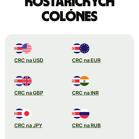
kostarických
colónes
CRC na USD
CRC na EUR
CRC na GBP
CRC na INR
CRC na JPY
CRC na RUB