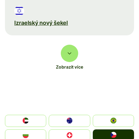
Izraelský nový šekel
Zobrazit více
الإمارات العربية المتحدة
Australia
Brazil
Czechia
България
Switzerland