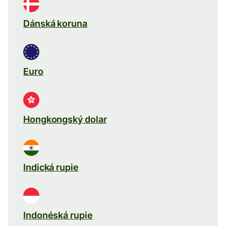
Dánská koruna
Euro
Hongkongský dolar
Indická rupie
Indonéská rupie