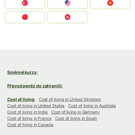
Türkiye
United States
Vietnam
中国
中國香港特別行政區
Směnné kurzy:
Převod peněz do zahraničí:
Cost of living:
Cost of living in United Kingdom
Cost of living in United States
Cost of living in Australia
Cost of living in India
Cost of living in Germany
Cost of living in France
Cost of living in Spain
Cost of living in Canada