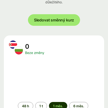
důležitého.
Sledovat směnný kurz
0
Beze změny
Časové
48 h
1 t
1 měs.
6 měs.