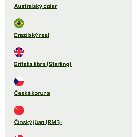
Australský dolar
Brazilský real
Britská libra (Sterling)
Česká koruna
Čínský jüan (RMB)