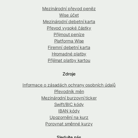
Mezinárodní převod peněz
Wise účet
Mezinárodní debetní karta
Převod vysoké částky
Přijmout peníze
Platforma Wise
Firemní debetní karta
Hromadné platby
Přijímat platby kartou
Zdroje
Informace o zásadách ochrany osobních údajů
Převodník měn
Mezinárodní burzovní ticker
Swift/BIC kódy
IBAN kódy
Upozornění na kurz
Porovnat směnné kurzy
Sledujte nás