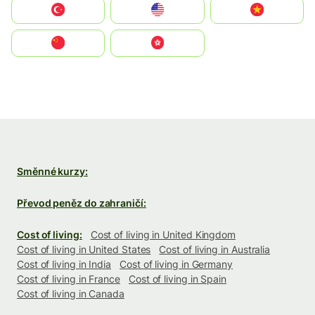
Türkiye
United States
Vietnam
中国
中國香港特別行政區
Směnné kurzy:
Převod peněz do zahraničí:
Cost of living:
Cost of living in United Kingdom
Cost of living in United States
Cost of living in Australia
Cost of living in India
Cost of living in Germany
Cost of living in France
Cost of living in Spain
Cost of living in Canada