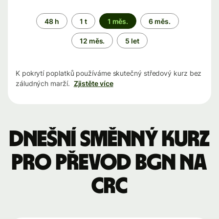
Časové
48 h
1 t
1 měs.
6 měs.
období
12 měs.
5 let
K pokrytí poplatků používáme skutečný středový kurz bez
záludných marží.
Zjistěte více
Dnešní směnný kurz
pro převod BGN na
CRC