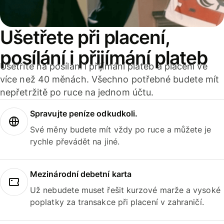
Ušetřete při placení,
posílání i přijímání plateb
Ušetříte na posílání i přijímání plateb a placení ve
více než 40 měnách. Všechno potřebné budete mít
nepřetržitě po ruce na jednom účtu.
Spravujte peníze odkudkoli.
Své měny budete mít vždy po ruce a můžete je
rychle převádět na jiné.
Mezinárodní debetní karta
Už nebudete muset řešit kurzové marže a vysoké
poplatky za transakce při placení v zahraničí.