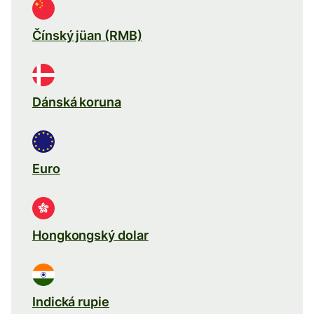
Čínský jüan (RMB)
Dánská koruna
Euro
Hongkongský dolar
Indická rupie