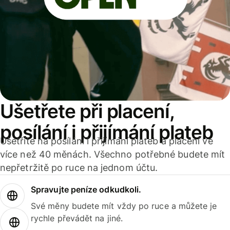
Ušetřete při placení,
posílání i přijímání plateb
Ušetříte na posílání i přijímání plateb a placení ve
více než 40 měnách. Všechno potřebné budete mít
nepřetržitě po ruce na jednom účtu.
Spravujte peníze odkudkoli.
Své měny budete mít vždy po ruce a můžete je
rychle převádět na jiné.