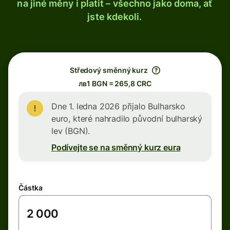
na jiné měny i platit – všechno jako doma, ať
jste kdekoli.
Středový směnný kurz
лв1 BGN = 265,8 CRC
Dne 1. ledna 2026 přijalo Bulharsko
euro, které nahradilo původní bulharský
lev (BGN).
Podívejte se na směnný kurz eura
Částka