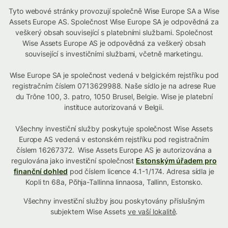
Tyto webové stránky provozují společně Wise Europe SA a Wise
Assets Europe AS. Společnost Wise Europe SA je odpovědná za
veškerý obsah související s platebními službami. Společnost
Wise Assets Europe AS je odpovědná za veškerý obsah
související s investičními službami, včetně marketingu.
Wise Europe SA je společnost vedená v belgickém rejstříku pod
registračním číslem 0713629988. Naše sídlo je na adrese Rue
du Trône 100, 3. patro, 1050 Brusel, Belgie. Wise je platební
instituce autorizovaná v Belgii.
Všechny investiční služby poskytuje společnost Wise Assets
Europe AS vedená v estonském rejstříku pod registračním
číslem 16267372. Wise Assets Europe AS je autorizována a
regulována jako investiční společnost
Estonským úřadem pro
finanční dohled
pod číslem licence 4.1-1/174. Adresa sídla je
Kopli tn 68a, Põhja-Tallinna linnaosa, Tallinn, Estonsko.
Všechny investiční služby jsou poskytovány příslušným
subjektem Wise Assets
ve vaší lokalitě
.