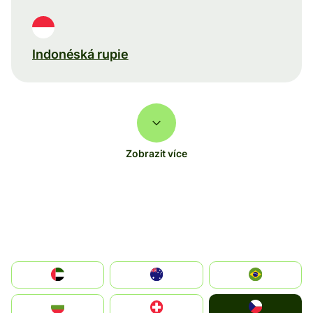
Indonéská rupie
Zobrazit více
الإمارات العربية المتحدة
Australia
Brazil
Czechia
България
Switzerland