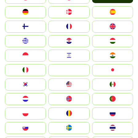
Deutschland
Denmark
España
Suomi
France
United Kingdom
Greece
Hrvatska
Magyarország
Indonesia
Israel
India
Italia
JA
Japan
South Korea
Malay
Mexico
Nederland
Norge
Portugal
Polska
România
Россия
Slovensko
Ruoŧŧa
ไทย