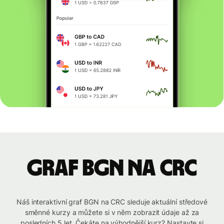
graf BGN na CRC
Náš interaktivní graf BGN na CRC sleduje aktuální středové
směnné kurzy a můžete si v něm zobrazit údaje až za
posledních 5 let. Čekáte na výhodnější kurz? Nastavte si