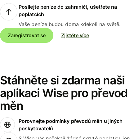
Posílejte peníze do zahraničí, ušetřete na
poplatcích
Vaše peníze budou doma kdekoli na světě.
Zaregistrovat se
Zjistěte více
Stáhněte si zdarma naši
aplikaci Wise pro převod
měn
Porovnejte podmínky převodů měn u jiných
poskytovatelů
S Wise vás nečekají žádné skryté poplatky, jen