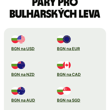
páry pro
bulharských leva
BGN na USD
BGN na EUR
BGN na NZD
BGN na CAD
BGN na AUD
BGN na SGD