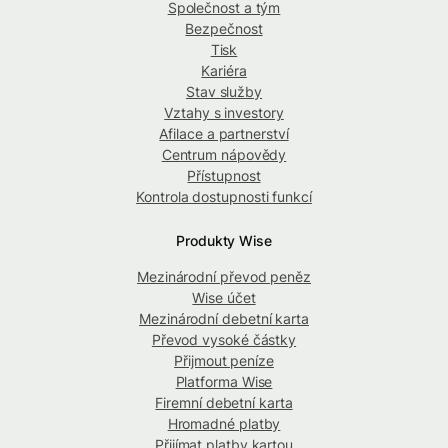
Společnost a tým
Bezpečnost
Tisk
Kariéra
Stav služby
Vztahy s investory
Afilace a partnerství
Centrum nápovědy
Přístupnost
Kontrola dostupnosti funkcí
Produkty Wise
Mezinárodní převod peněz
Wise účet
Mezinárodní debetní karta
Převod vysoké částky
Přijmout peníze
Platforma Wise
Firemní debetní karta
Hromadné platby
Přijímat platby kartou