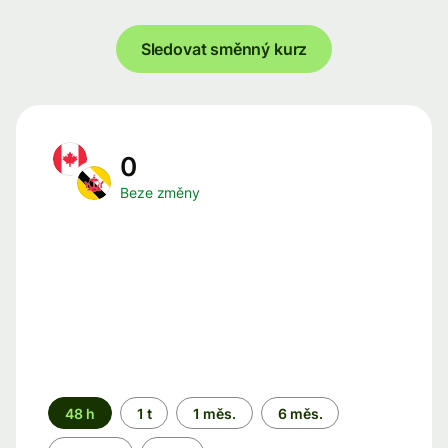
Sledovat směnný kurz
0
Beze změny
Časové
48 h
1 t
1 měs.
6 měs.
období