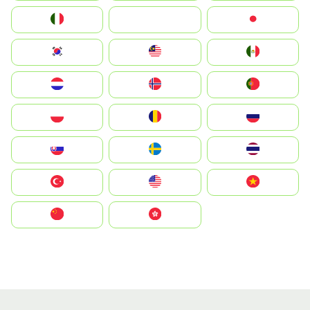
Italia
JA
Japan
South Korea
Malay
Mexico
Nederland
Norge
Portugal
Polska
România
Россия
Slovensko
Ruoŧŧa
ไทย
Türkiye
United States
Vietnam
中国
中國香港特別行政區