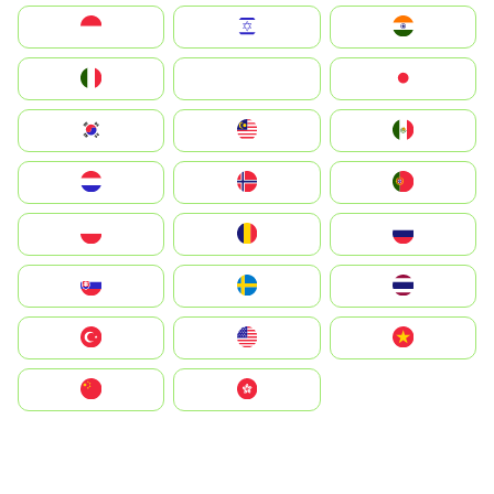
Indonesia
Israel
India
Italia
JA
Japan
South Korea
Malay
Mexico
Nederland
Norge
Portugal
Polska
România
Россия
Slovensko
Ruoŧŧa
ไทย
Türkiye
United States
Vietnam
中国
中國香港特別行政區