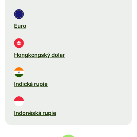
Euro
Hongkongský dolar
Indická rupie
Indonéská rupie