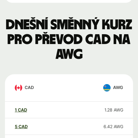
Dnešní směnný kurz
pro převod CAD na
AWG
CAD
AWG
1
CAD
1.28
AWG
5
CAD
6.42
AWG