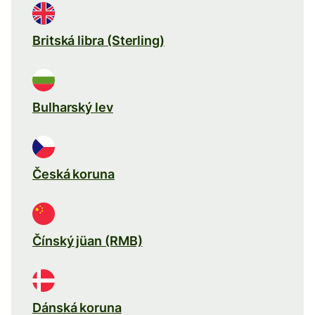
Britská libra (Sterling)
Bulharský lev
Česká koruna
Čínský jüan (RMB)
Dánská koruna