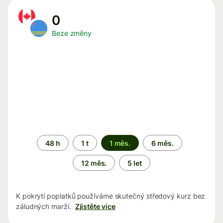
0
Beze změny
Časové
48 h
1 t
1 měs.
6 měs.
období
12 měs.
5 let
K pokrytí poplatků používáme skutečný středový kurz bez
záludných marží.
Zjistěte více