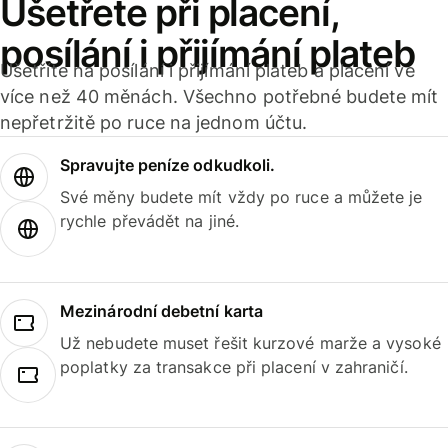
Ušetřete při placení,
posílání i přijímání plateb
Ušetříte na posílání i přijímání plateb a placení ve
více než 40 měnách. Všechno potřebné budete mít
nepřetržitě po ruce na jednom účtu.
Spravujte peníze odkudkoli.
Své měny budete mít vždy po ruce a můžete je
rychle převádět na jiné.
Mezinárodní debetní karta
Už nebudete muset řešit kurzové marže a vysoké
poplatky za transakce při placení v zahraničí.