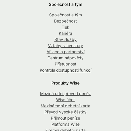
Společnost a tým
Společnost a tým
Bezpečnost
Tisk
Kariéra
Stav služby
Vztahy s investory
Afilace a partnerství
Centrum nápovědy
Přístupnost
Kontrola dostupnosti funkcí
Produkty Wise
Mezinárodní převod peněz
Wise účet
Mezinárodní debetní karta
Převod vysoké částky
Přijmout peníze
Platforma Wise
Firemní debetní karta