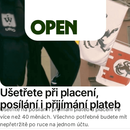
Ušetřete při placení,
posílání i přijímání plateb
Ušetříte na posílání i přijímání plateb a placení ve
více než 40 měnách. Všechno potřebné budete mít
nepřetržitě po ruce na jednom účtu.