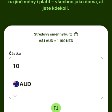
na jiné měny i platit – všechno jako doma, ať
jste kdekoli.
Středový směnný kurz
A$1 AUD = 1,199 NZD
Částka
AUD