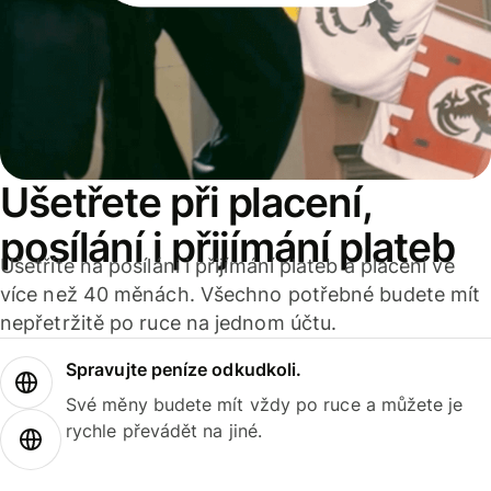
Ušetřete při placení,
posílání i přijímání plateb
Ušetříte na posílání i přijímání plateb a placení ve
více než 40 měnách. Všechno potřebné budete mít
nepřetržitě po ruce na jednom účtu.
Spravujte peníze odkudkoli.
Své měny budete mít vždy po ruce a můžete je
rychle převádět na jiné.