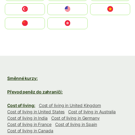
Türkiye
United States
Vietnam
中国
中國香港特別行政區
Směnné kurzy:
Převod peněz do zahraničí:
Cost of living:
Cost of living in United Kingdom
Cost of living in United States
Cost of living in Australia
Cost of living in India
Cost of living in Germany
Cost of living in France
Cost of living in Spain
Cost of living in Canada