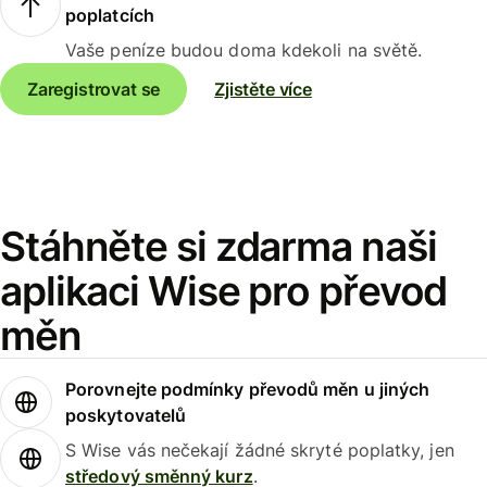
poplatcích
Vaše peníze budou doma kdekoli na světě.
Zaregistrovat se
Zjistěte více
Stáhněte si zdarma naši
aplikaci Wise pro převod
měn
Porovnejte podmínky převodů měn u jiných
poskytovatelů
S Wise vás nečekají žádné skryté poplatky, jen
středový směnný kurz
.