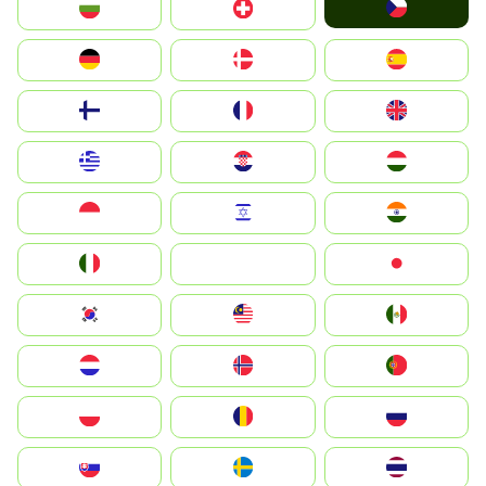
Czechia
България
Switzerland
Deutschland
Denmark
España
Suomi
France
United Kingdom
Greece
Hrvatska
Magyarország
Indonesia
Israel
India
Italia
JA
Japan
South Korea
Malay
Mexico
Nederland
Norge
Portugal
Polska
România
Россия
Slovensko
Ruoŧŧa
ไทย