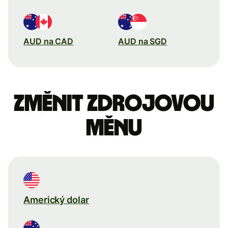
AUD na CAD
AUD na SGD
Změnit zdrojovou
měnu
Americký dolar