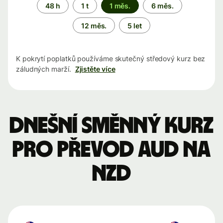
Časové
48 h
1 t
1 měs.
6 měs.
období
12 měs.
5 let
K pokrytí poplatků používáme skutečný středový kurz bez
záludných marží.
Zjistěte více
Dnešní směnný kurz
pro převod AUD na
NZD