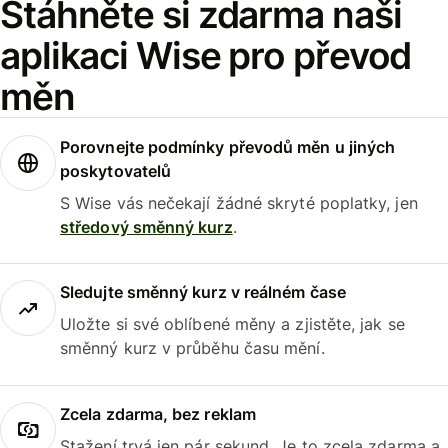
Stáhněte si zdarma naši
aplikaci Wise pro převod
měn
Porovnejte podmínky převodů měn u jiných
poskytovatelů
S Wise vás nečekají žádné skryté poplatky, jen
středový směnný kurz
.
Sledujte směnný kurz v reálném čase
Uložte si své oblíbené měny a zjistěte, jak se
směnný kurz v průběhu času mění.
Zcela zdarma, bez reklam
Stažení trvá jen pár sekund. Je to zcela zdarma a