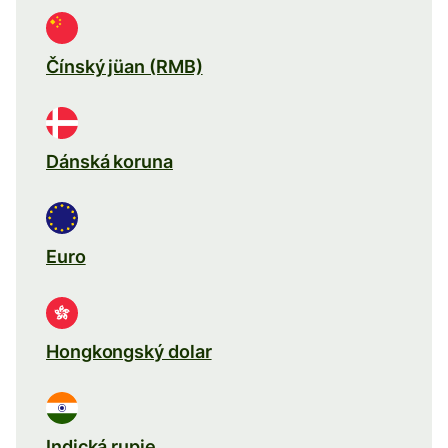
Čínský jüan (RMB)
Dánská koruna
Euro
Hongkongský dolar
Indická rupie