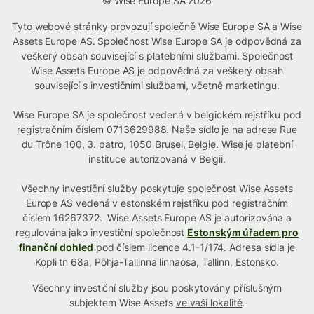
© Wise Europe SA 2026
Tyto webové stránky provozují společně Wise Europe SA a Wise
Assets Europe AS. Společnost Wise Europe SA je odpovědná za
veškerý obsah související s platebními službami. Společnost
Wise Assets Europe AS je odpovědná za veškerý obsah
související s investičními službami, včetně marketingu.
Wise Europe SA je společnost vedená v belgickém rejstříku pod
registračním číslem 0713629988. Naše sídlo je na adrese Rue
du Trône 100, 3. patro, 1050 Brusel, Belgie. Wise je platební
instituce autorizovaná v Belgii.
Všechny investiční služby poskytuje společnost Wise Assets
Europe AS vedená v estonském rejstříku pod registračním
číslem 16267372. Wise Assets Europe AS je autorizována a
regulována jako investiční společnost
Estonským úřadem pro
finanční dohled
pod číslem licence 4.1-1/174. Adresa sídla je
Kopli tn 68a, Põhja-Tallinna linnaosa, Tallinn, Estonsko.
Všechny investiční služby jsou poskytovány příslušným
subjektem Wise Assets
ve vaší lokalitě
.