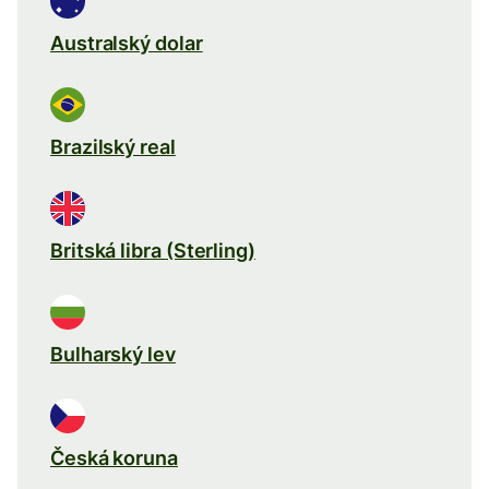
Australský dolar
Brazilský real
Britská libra (Sterling)
Bulharský lev
Česká koruna