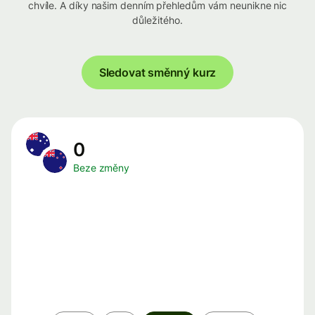
chvíle. A díky našim denním přehledům vám neunikne nic
důležitého.
Sledovat směnný kurz
0
Beze změny