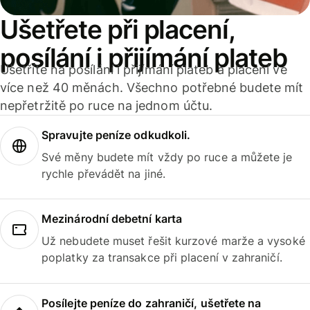
Ušetřete při placení,
posílání i přijímání plateb
Ušetříte na posílání i přijímání plateb a placení ve
více než 40 měnách. Všechno potřebné budete mít
nepřetržitě po ruce na jednom účtu.
Spravujte peníze odkudkoli.
Své měny budete mít vždy po ruce a můžete je
rychle převádět na jiné.
Mezinárodní debetní karta
Už nebudete muset řešit kurzové marže a vysoké
poplatky za transakce při placení v zahraničí.
Posílejte peníze do zahraničí, ušetřete na