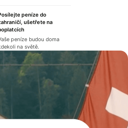
Posílejte peníze do
zahraničí, ušetřete na
poplatcích
Vaše peníze budou doma
kdekoli na světě.