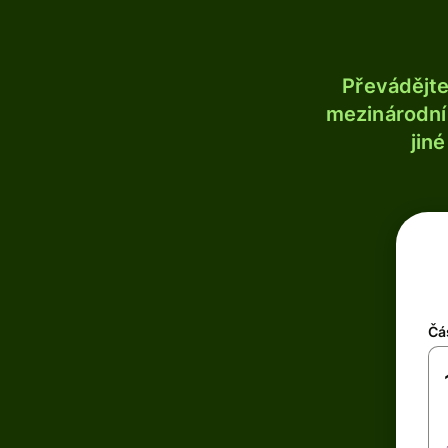
Převádějt
mezinárodní 
jin
Čá