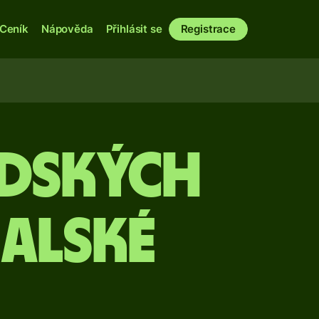
Ceník
Nápověda
Přihlásit se
Registrace
ndských
alské