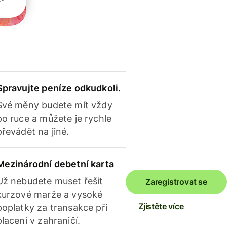
Spravujte peníze odkudkoli.
Své měny budete mít vždy
po ruce a můžete je rychle
převádět na jiné.
Mezinárodní debetní karta
Už nebudete muset řešit
Zaregistrovat se
kurzové marže a vysoké
Zjistěte více
poplatky za transakce při
placení v zahraničí.