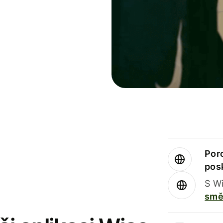
Por
pos
S Wi
smě