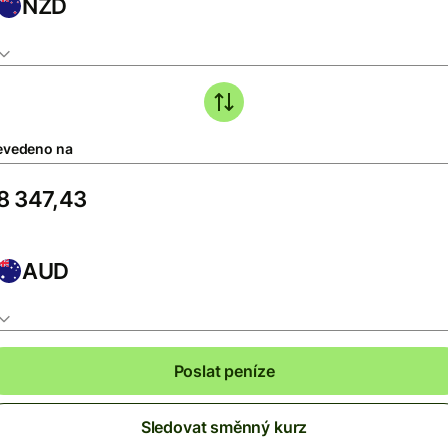
NZD
evedeno na
AUD
Poslat peníze
Sledovat směnný kurz