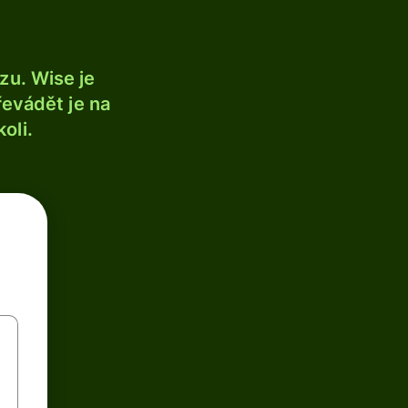
u. Wise je
řevádět je na
oli.