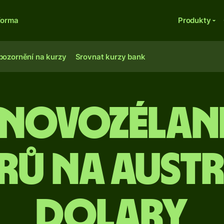
forma
Produkty
pozornění na kurzy
Srovnat kurzy bank
íc novozéla
rů na austr
dolary