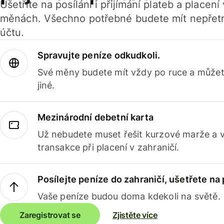
Ušetříte na posílání i přijímání plateb a placen
měnách. Všechno potřebné budete mít nepřetr
účtu.
Spravujte peníze odkudkoli.
Své měny budete mít vždy po ruce a můžete
jiné.
Mezinárodní debetní karta
Už nebudete muset řešit kurzové marže a 
transakce při placení v zahraničí.
Posílejte peníze do zahraničí, ušetřete na
Vaše peníze budou doma kdekoli na světě.
Zaregistrovat se
Zjistěte více