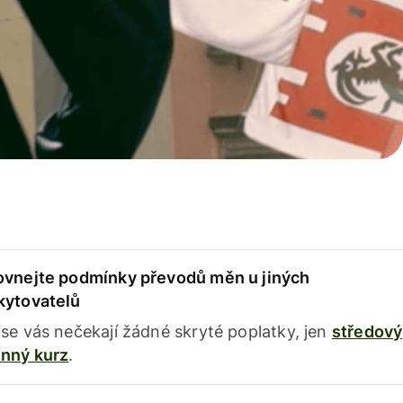
ovnejte podmínky převodů měn u jiných
kytovatelů
se vás nečekají žádné skryté poplatky, jen
středový
nný kurz
.