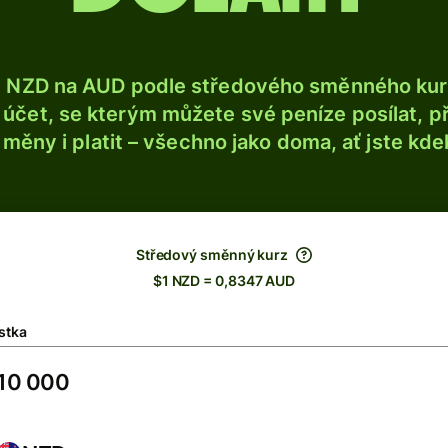
e NZD na AUD podle středového směnného kurz
účet, se kterým můžete své peníze posílat, p
é měny i platit – všechno jako doma, ať jste kdek
Středový směnný kurz
$1 NZD = 0,8347 AUD
stka