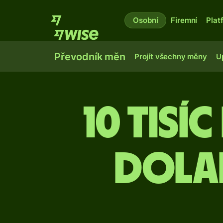
Osobní
Firemní
Plat
Převodník měn
Projít všechny měny
U
10 tis
dola