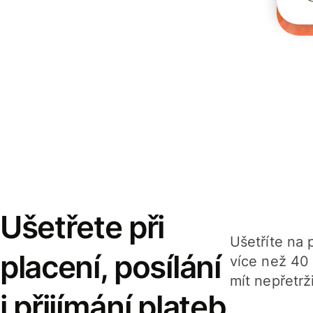
Ušetřete při
Ušetříte na p
placení, posílání
více než 40
mít nepřetrž
i přijímání plateb