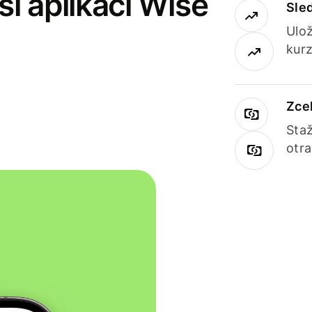
i aplikaci Wise
Sle
Ulož
kurz
Zce
Staž
otr