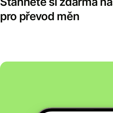
Stáhněte si zdarma naš
pro převod měn