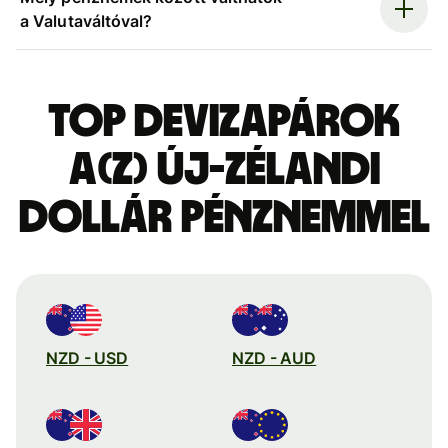
a Valutaváltóval?
Top devizapárok
a(z) új-zélandi
dollár pénznemmel
NZD - USD
NZD - AUD