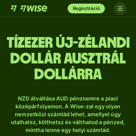
Regisztráció
tíz­ezer új-zélandi
dollár ausztrál
dollárra
NZD átváltása AUD pénznemre a piaci
középárfolyamon. A Wise-zal egy olyan
nemzetközi számlád lehet, amellyel úgy
utalhatsz, költhetsz és válthatod a pénzed,
mintha lenne egy helyi számlád.