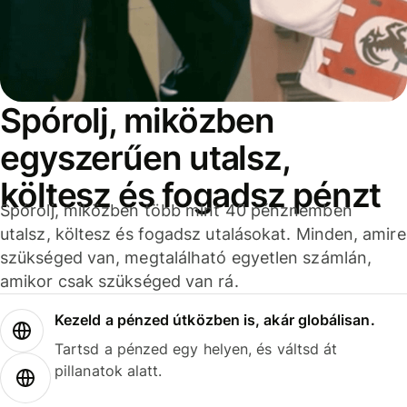
Spórolj, miközben
egyszerűen utalsz,
költesz és fogadsz pénzt
Spórolj, miközben több mint 40 pénznemben
utalsz, költesz és fogadsz utalásokat. Minden, amire
szükséged van, megtalálható egyetlen számlán,
amikor csak szükséged van rá.
Kezeld a pénzed útközben is, akár globálisan.
Tartsd a pénzed egy helyen, és váltsd át
pillanatok alatt.