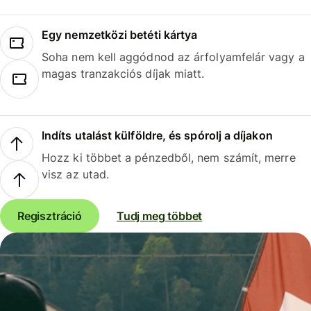
Egy nemzetközi betéti kártya
Soha nem kell aggódnod az árfolyamfelár vagy a
magas tranzakciós díjak miatt.
Indíts utalást külföldre, és spórolj a díjakon
Hozz ki többet a pénzedből, nem számít, merre
visz az utad.
Regisztráció
Tudj meg többet