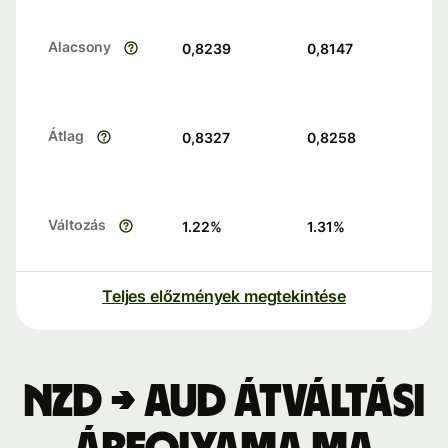
Alacsony
0,8239
0,8147
Átlag
0,8327
0,8258
Változás
1.22
%
1.31
%
Teljes előzmények megtekintése
NZD → AUD átváltási