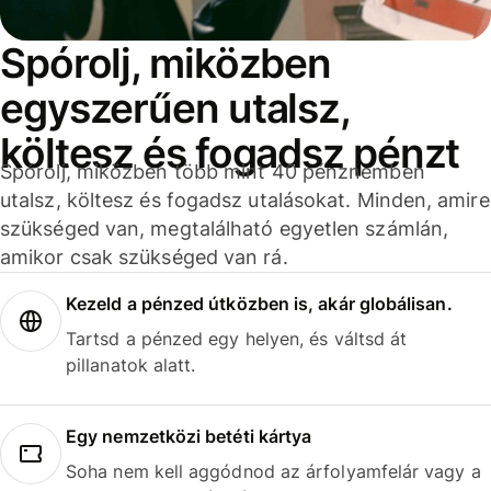
Spórolj, miközben
egyszerűen utalsz,
költesz és fogadsz pénzt
Spórolj, miközben több mint 40 pénznemben
utalsz, költesz és fogadsz utalásokat. Minden, amire
szükséged van, megtalálható egyetlen számlán,
amikor csak szükséged van rá.
Kezeld a pénzed útközben is, akár globálisan.
Tartsd a pénzed egy helyen, és váltsd át
pillanatok alatt.
Egy nemzetközi betéti kártya
Soha nem kell aggódnod az árfolyamfelár vagy a