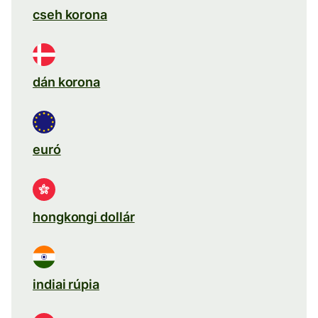
cseh korona
dán korona
euró
hongkongi dollár
indiai rúpia