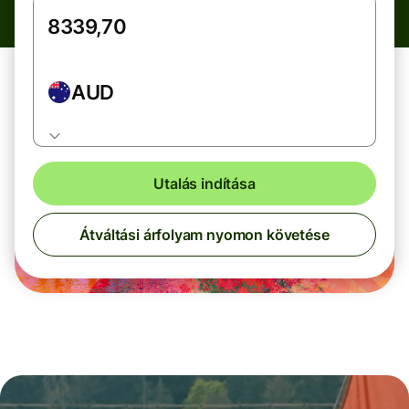
AUD
Utalás indítása
Átváltási árfolyam nyomon követése