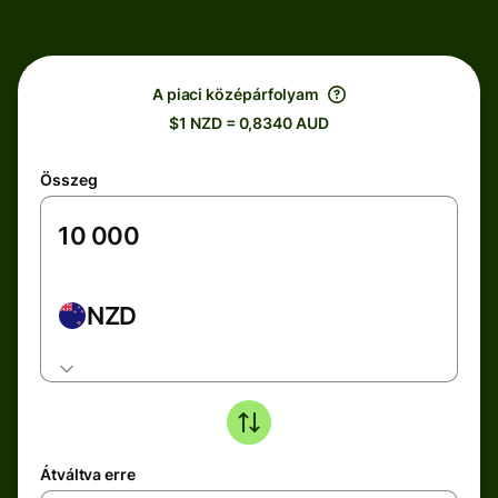
A piaci középárfolyam
$1 NZD = 0,8340 AUD
Összeg
NZD
Átváltva erre