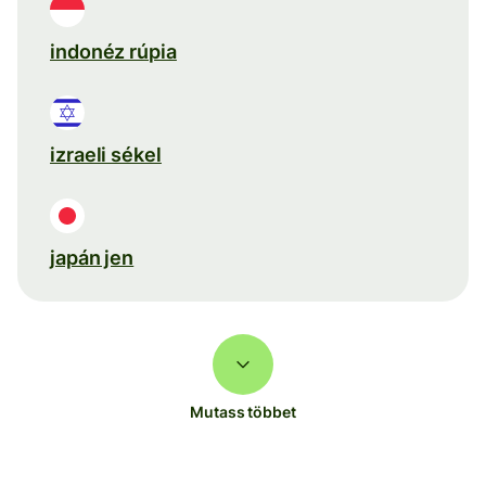
indonéz rúpia
izraeli sékel
japán jen
Mutass többet