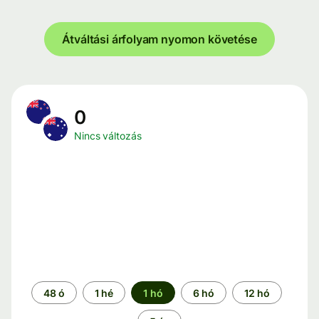
Átváltási árfolyam nyomon követése
0
Nincs változás
Időszak
48 ó
1 hé
1 hó
6 hó
12 hó