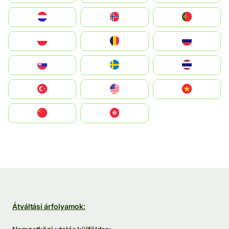
Nederland
Norge
Portugal
Polska
România
Россия
Slovensko
Ruoŧŧa
ไทย
Türkiye
United States
Vietnam
中国
中國香港特別行政區
Átváltási árfolyamok: