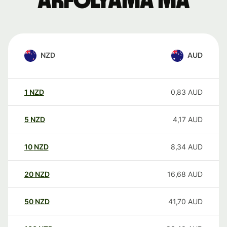
árfolyama ma
NZD
AUD
1
NZD
0,83
AUD
5
NZD
4,17
AUD
10
NZD
8,34
AUD
20
NZD
16,68
AUD
50
NZD
41,70
AUD