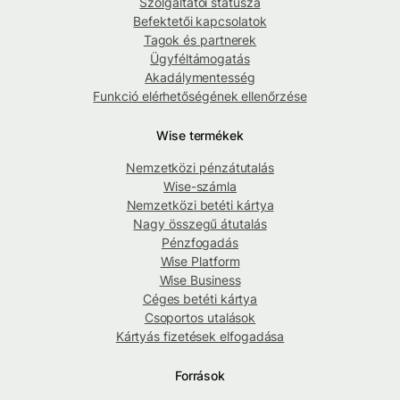
Szolgáltatói státusza
Befektetői kapcsolatok
Tagok és partnerek
Ügyféltámogatás
Akadálymentesség
Funkció elérhetőségének ellenőrzése
Wise termékek
Nemzetközi pénzátutalás
Wise-számla
Nemzetközi betéti kártya
Nagy összegű átutalás
Pénzfogadás
Wise Platform
Wise Business
Céges betéti kártya
Csoportos utalások
Kártyás fizetések elfogadása
Források