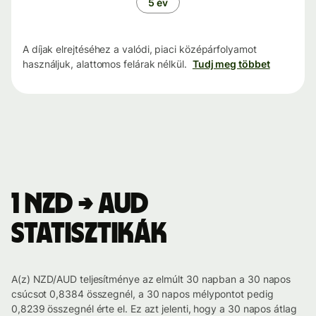
5 év
A díjak elrejtéséhez a valódi, piaci középárfolyamot
használjuk, alattomos felárak nélkül.
Tudj meg többet
1 NZD → AUD
statisztikák
A(z) NZD/AUD teljesítménye az elmúlt 30 napban a 30 napos
csúcsot 0,8384 összegnél, a 30 napos mélypontot pedig
0,8239 összegnél érte el. Ez azt jelenti, hogy a 30 napos átlag