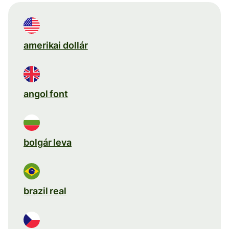
amerikai dollár
angol font
bolgár leva
brazil real