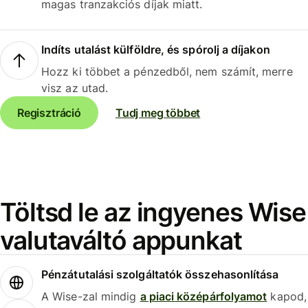
magas tranzakciós díjak miatt.
Indíts utalást külföldre, és spórolj a díjakon
Hozz ki többet a pénzedből, nem számít, merre
visz az utad.
Regisztráció
Tudj meg többet
Töltsd le az ingyenes Wise
valutaváltó appunkat
Pénzátutalási szolgáltatók összehasonlítása
A Wise-zal mindig
a piaci középárfolyamot
kapod,